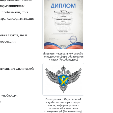
с нормотипичным
 проблемами, то в
тра, сенсорная алалия,
овка звуков, но и
 коррекции
Лицензия Федеральной службы
по надзору в сфере образования
и науки (Рособрнадзор)
овлены не физической
 «победил»
.
Регистрация в Федеральной
»
.
службе по надзору в сфере
связи, информационных
технологий и массовых
коммуникаций (Роскомнадзор)