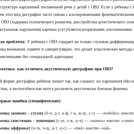
 структуре нарушений письменной речи у детей с ОВЗ. Если у ребенка 
ем этот вид дисграфии часто связан с изолированными фонематическими
с ОВЗ (задержка психического развития, расстройства аутистического спек
ктуальные нарушения) картина усугубляется вторичными отклонениями.
ая проблема:
У ребенка с ОВЗ страдает не только слуховая дифференцир
мы внимания, памяти и саморегуляции, что делает классические методы
ективными без специальной адаптации.
матика: как отличить акустическую дисграфию при ОВЗ?
й форме дисграфии ребенок пишет так, как слышит, но нарушения обусл
стью, а неспособностью мозга различить акустически близкие фонемы.
ерные ошибки (специфические):
мены звонких – глухих
(б-п, д-т, в-ф, г-к, ж-ш, з-с) —
«победил» вместо
мены свистящих – шипящих
(с-ш, з-ж, ц-ч) —
«шапка» вместо «сапка
мены аффрикат
(ч-ть, ч-щ, ц-т, ц-с) —
«тяй» вместо «чай»
.