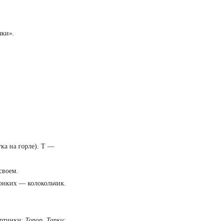
чки».
ка на горле). Т —
своем.
онких — колокольчик.
артинки:
Топор
,
Тапки
;