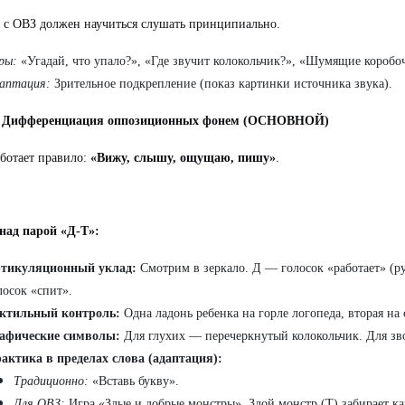
 с ОВЗ должен научиться слушать принципиально.
ры:
«Угадай, что упало?», «Где звучит колокольчик?», «Шумящие коробо
аптация:
Зрительное подкрепление (показ картинки источника звука).
. Дифференциация оппозиционных фонем (ОСНОВНОЙ)
аботает правило:
«Вижу, слышу, ощущаю, пишу»
.
над парой «Д-Т»:
тикуляционный уклад:
Смотрим в зеркало. Д — голосок «работает» (ру
лосок «спит».
ктильный контроль:
Одна ладонь ребенка на горле логопеда, вторая на 
афические символы:
Для глухих — перечеркнутый колокольчик. Для зв
актика в пределах слова (адаптация):
Традиционно:
«Вставь букву».
Для ОВЗ:
Игра «Злые и добрые монстры». Злой монстр (Т) забирает к