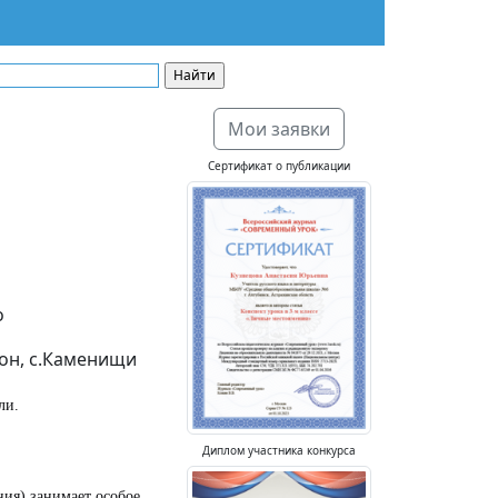
Мои заявки
Сертификат о публикации
о
йон, с.Каменищи
ли.
Диплом участника конкурса
ия) занимает особое