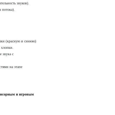
тельность звуков).
 потока).
ки (красную и синюю)
 хлопки.
е звука с
стями на этапе
.
енсорным и игровым