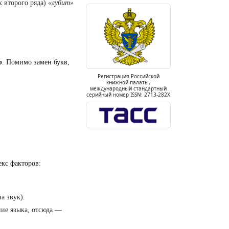
х второго ряда)
«лубит»
р
. Помимо замен букв,
Регистрация Российской
книжной палаты,
международный стандартный
серийный номер ISSN: 2713-282X
екс факторов:
а звук).
ние языка, отсюда —