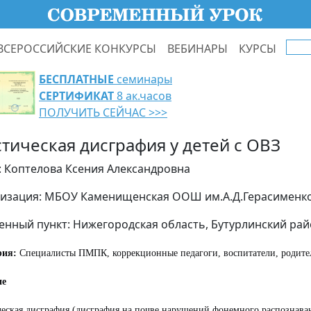
ВСЕРОССИЙСКИЕ КОНКУРСЫ
ВЕБИНАРЫ
КУРСЫ
БЕСПЛАТНЫЕ
семинары
СЕРТИФИКАТ
8 ак.часов
ПОЛУЧИТЬ СЕЙЧАС >>>
стическая дисграфия у детей с ОВЗ
: Коптелова Ксения Александровна
изация: МБОУ Каменищенская ООШ им.А.Д.Герасименк
енный пункт: Нижегородская область, Бутурлинский ра
рия:
Специалисты ПМПК, коррекционные педагоги, воспитатели, родите
ие
еская дисграфия (дисграфия на почве нарушений фонемного распознаван