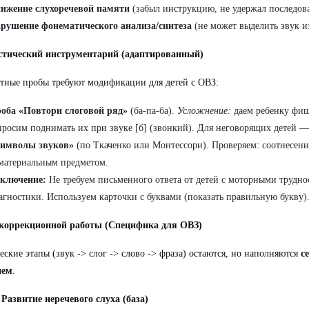
ижение слухоречевой памяти
(забыл инструкцию, не удержал последова
рушение фонематического анализа/синтеза
(не может выделить звук из
стический инструментарий (адаптированный)
тные пробы требуют модификации для детей с ОВЗ:
оба «Повтори слоговой ряд»
(ба-па-ба).
Усложнение:
даем ребенку фиш
просим поднимать их при звуке [б] (звонкий). Для неговорящих детей —
имволы звуков»
(по Ткаченко или Монтессори). Проверяем: соотнесени
материальным предметом.
ключение:
Не требуем письменного ответа от детей с моторными трудно
агностики. Используем карточки с буквами (показать правильную букву)
коррекционной работы (Специфика для ОВЗ)
еские этапы (звук -> слог -> слово -> фраза) остаются, но наполняются
с
ием
.
 Развитие неречевого слуха (база)