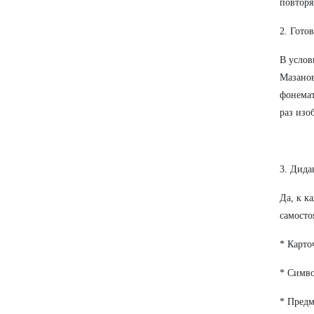
повторя
2. Гото
В услов
Мазанов
фонемат
раз изо
3. Дида
Да, к к
самосто
* Карто
* Симво
* Предм