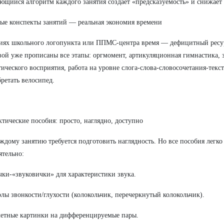
ющийся алгоритм каждого занятия создает «предсказуемость» и снижает
вые конспекты занятий — реальная экономия времени
иях школьного логопункта или ППМС-центра время — дефицитный ресу
ой уже прописаны все этапы: оргмомент, артикуляционная гимнастика, з
ического восприятия, работа на уровне слога-слова-словосочетания-тек
бретать велосипед.
ктические пособия: просто, наглядно, доступно
аждому занятию требуется подготовить наглядность. Но все пособия легко
ятельно:
чки-«звуковички» для характеристики звука.
лы звонкости/глухости (колокольчик, перечеркнутый колокольчик).
етные картинки на дифференцируемые пары.