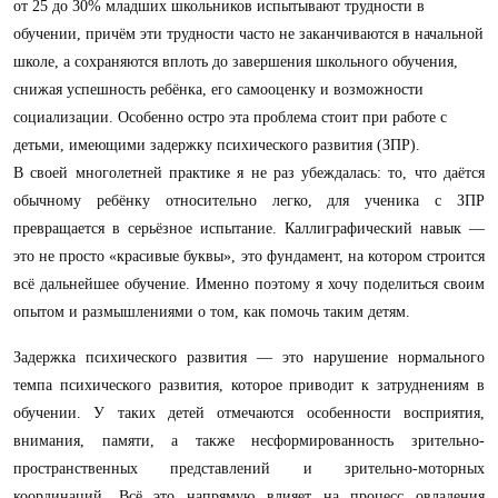
от 25 до 30% младших школьников испытывают трудности в
обучении, причём эти трудности часто не заканчиваются в начальной
школе, а сохраняются вплоть до завершения школьного обучения,
снижая успешность ребёнка, его самооценку и возможности
социализации. Особенно остро эта проблема стоит при работе с
детьми, имеющими задержку психического развития (ЗПР).
В своей многолетней практике я не раз убеждалась: то, что даётся
обычному ребёнку относительно легко, для ученика с ЗПР
превращается в серьёзное испытание. Каллиграфический навык —
это не просто «красивые буквы», это фундамент, на котором строится
всё дальнейшее обучение. Именно поэтому я хочу поделиться своим
опытом и размышлениями о том, как помочь таким детям.
Задержка психического развития — это нарушение нормального
темпа психического развития, которое приводит к затруднениям в
обучении. У таких детей отмечаются особенности восприятия,
внимания, памяти, а также несформированность зрительно-
пространственных представлений и зрительно-моторных
координаций. Всё это напрямую влияет на процесс овладения