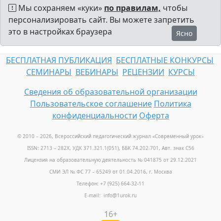
Мы сохраняем «куки»
по правилам,
чтобы
персонализировать сайт. Вы можете запретить
это в настройках браузера
Ясно
БЕСПЛАТНАЯ ПУБЛИКАЦИЯ
БЕСПЛАТНЫЕ КОНКУРСЫ
СЕМИНАРЫ
ВЕБИНАРЫ
РЕЦЕНЗИИ
КУРСЫ
Сведения об образовательной организации
Пользовательское соглашение
Политика
конфиденциальности
Оферта
© 2010 – 2026, Всероссийский педагогический журнал «Современный урок
»
ISSN: 2713 – 282X, УДК 371.321.1(051), ББК 74.202.701, Авт. знак С56
Лицензия на образовательную деятельность № 041875 от 29.12.2021
СМИ ЭЛ № ФС 77 – 65249 от 01.04.2016, г. Москва
Телефон: +7 (925) 664-32-11
E-mail: info@1urok.ru
16+