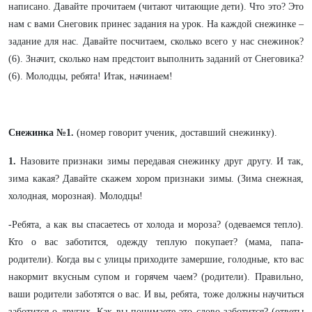
написано. Давайте прочитаем (читают читающие дети). Что это? Это
нам с вами Снеговик принес задания на урок. На каждой снежинке –
задание для нас. Давайте посчитаем, сколько всего у нас снежинок?
(6). Значит, сколько нам предстоит выполнить заданий от Снеговика?
(6). Молодцы, ребята! Итак, начинаем!
Снежинка №1.
(номер говорит ученик, доставший снежинку).
1.
Назовите признаки зимы передавая снежинку друг другу. И так,
зима какая? Давайте скажем хором признаки зимы. (Зима снежная,
холодная, морозная). Молодцы!
-Ребята, а как вы спасаетесь от холода и мороза? (одеваемся тепло).
Кто о вас заботится, одежду теплую покупает? (мама, папа-
родители). Когда вы с улицы приходите замершие, голодные, кто вас
накормит вкусным супом и горячем чаем? (родители). Правильно,
ваши родители заботятся о вас. И вы, ребята, тоже должны научиться
заботится о других. Как вы понимаете это слово-заботится? (ответы