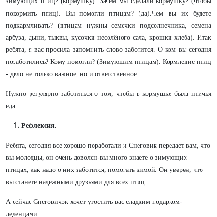
зимующих птиц? (кормушку). Зачем мы сделали кормушку? (чтобы
покормить птиц). Вы помогли птицам? (да).Чем вы их будете
подкармливать? (птицам нужны семечки подсолнечника, семена
арбуза, дыни, тыквы, кусочки несолёного сала, крошки хлеба). Итак
ребята, я вас просила запомнить слово заботится. О ком вы сегодня
позаботились? Кому помогли? (Зимующим птицам). Кормление птиц
- дело не только важное, но и ответственное.
Нужно регулярно заботиться о том, чтобы в кормушке была птичья
еда.
Рефлексия.
Ребята, сегодня все хорошо поработали и Снеговик передает вам, что
вы-молодцы, он очень доволен-вы много знаете о зимующих
птицах, как надо о них заботится, помогать зимой. Он уверен, что
вы станете надежными друзьями для всех птиц.
А сейчас Снеговичок хочет угостить вас сладким подарком-
леденцами.