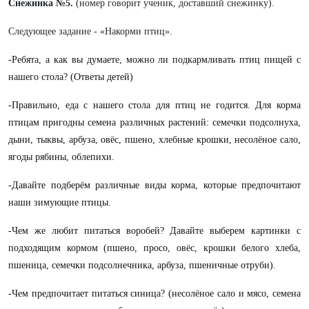
Снежинка №5.
(номер говорит ученик, доставший снежинку).
Следующее задание - «Накорми птиц».
-Ребята, а как вы думаете, можно ли подкармливать птиц пищей с
нашего стола? (Ответы детей)
-Правильно, еда с нашего стола для птиц не годится. Для корма
птицам пригодны семена различных растений: семечки подсолнуха,
дыни, тыквы, арбуза, овёс, пшено, хлебные крошки, несолёное сало,
ягоды рябины, облепихи.
-Давайте подберём различные виды корма, которые предпочитают
наши зимующие птицы.
-Чем же любит питаться воробей? Давайте выберем картинки с
подходящим кормом (пшено, просо, овёс, крошки белого хлеба,
пшеница, семечки подсолнечника, арбуза, пшеничные отруби).
-Чем предпочитает питаться синица? (несолёное сало и мясо, семена