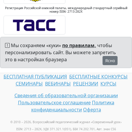
Регистрация Российской книжной палаты, международный стандартный серийный
номер ISSN: 2713-282X
Мы сохраняем «куки»
по правилам,
чтобы
персонализировать сайт. Вы можете запретить
это в настройках браузера
Ясно
БЕСПЛАТНАЯ ПУБЛИКАЦИЯ
БЕСПЛАТНЫЕ КОНКУРСЫ
СЕМИНАРЫ
ВЕБИНАРЫ
РЕЦЕНЗИИ
КУРСЫ
Сведения об образовательной организации
Пользовательское соглашение
Политика
конфиденциальности
Оферта
© 2010 – 2026, Всероссийский педагогический журнал «Современный урок
»
ISSN: 2713 – 282X, УДК 371.321.1(051), ББК 74.202.701, Авт. знак С56