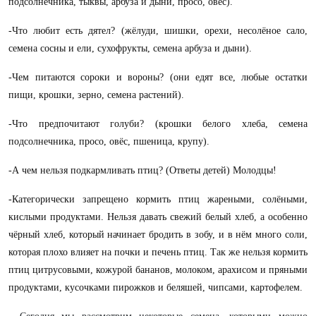
подсолнечника, тыквы, арбуза и дыни, просо, овёс).
-Что любит есть дятел? (жёлуди, шишки, орехи, несолёное сало,
семена сосны и ели, сухофрукты, семена арбуза и дыни).
-Чем питаются сороки и вороны? (они едят все, любые остатки
пищи, крошки, зерно, семена растений).
-Что предпочитают голуби? (крошки белого хлеба, семена
подсолнечника, просо, овёс, пшеница, крупу).
-А чем нельзя подкармливать птиц? (Ответы детей) Молодцы!
-Категорически запрещено кормить птиц жареными, солёными,
кислыми продуктами. Нельзя давать свежий белый хлеб, а особенно
чёрный хлеб, который начинает бродить в зобу, и в нём много соли,
которая плохо влияет на почки и печень птиц. Так же нельзя кормить
птиц цитрусовыми, кожурой бананов, молоком, арахисом и пряными
продуктами, кусочками пирожков и беляшей, чипсами, картофелем.