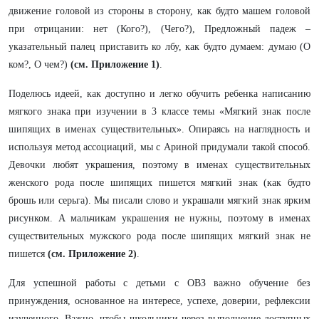
движение головой из стороны в сторону, как будто машем головой
при отрицании: нет (Кого?), (Чего?), Предложный падеж –
указательный палец приставить ко лбу, как будто думаем: думаю (О
ком?, О чем?)
(см. Приложение 1)
.
Поделюсь идеей, как доступно и легко обучить ребенка написанию
мягкого знака при изучении в 3 классе темы «Мягкий знак после
шипящих в именах существительных». Опираясь на наглядность и
используя метод ассоциаций, мы с Ариной придумали такой способ.
Девочки любят украшения, поэтому в именах существительных
женского рода после шипящих пишется мягкий знак (как будто
брошь или серьга). Мы писали слово и украшали мягкий знак ярким
рисунком. А мальчикам украшения не нужны, поэтому в именах
существительных мужского рода после шипящих мягкий знак не
пишется
(см. Приложение 2)
.
Для успешной работы с детьми с ОВЗ важно обучение без
принуждения, основанное на интересе, успехе, доверии, рефлексии
изученного. Важно, чтобы школьники через выполнение доступных