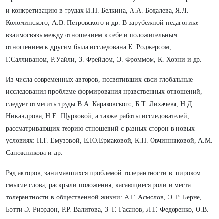
и конкретизацию в трудах И.П. Белкина, А.А. Бодалева, Я.Л.
Коломинского, А.В. Петровского и др. В зарубежной педагогике
взаимосвязь между отношением к себе и положительным
отношением к другим была исследована К. Роджерсом,
Г.Салливаном, Р.Уайли, 3. Фрейдом, Э. Фроммом, К. Хорни и др.
Из числа современных авторов, посвятивших свои глобальные
исследования проблеме формирования нравственных отношений,
следует отметить труды В.А. Караковского, Б.Т. Лихачева, Н.Д.
Никандрова, Н.Е. Щурковой, а также работы исследователей,
рассматривающих теорию отношений с разных сторон в новых
условиях: Н.Г. Емузовой, Е.Ю.Ермаковой, К.П. Овчинниковой, A.M.
Сапожникова и др.
Ряд авторов, занимавшихся проблемой толерантности в широком
смысле слова, раскрыли положения, касающиеся роли и места
толерантности в общественной жизни: А.Г. Асмолов, Э. Р. Берне,
Бэтти Э. Риэрдон, P.P. Валитова, 3. Г. Гасанов, Л.Г. Федоренко, О.В.