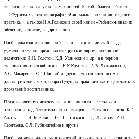
его физических и других возможностей. В этой области работает
Т.В.Фуряева в своей монографии «Социальная инклюзия: теория и
практика », а так же Н.А.Голиков в своей книги «Ребенок-инвалид:
обучение, развитие, оздоровление».
Проблемам взаимоотношений, возникающим в детской среде,
уделяли внимание представители русской дореволюционной
педагогики: Л.Н. Толстой, К.Д. Ушинский и др., а в период
становления советской школы: Н.К Крупская, А.В. Луначарский,
А.С. Макаренко, СТ. Шацкий и другие. Эти отношения ими
рассматривались как прообраз будущих нравственных и гражданских
проявлений воспитанника.
Психологическому аспекту развития личности в ее связях и
отношениях к действительности посвящены работы психологов: Б.Г.
Ананьева, Л.И. Божович, Л.С. Выготского, Н.Д. Левитова, А.Н.
Леонтьева, С.Л. Рубинштейна и другие.
Проблема межличностных отношений получила также свое развитие