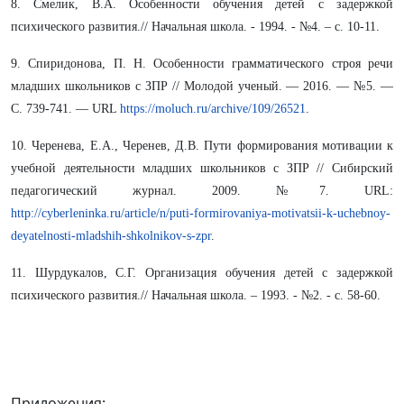
8. Смелик, В.А. Особенности обучения детей с задержкой
психического развития.// Начальная школа. - 1994. - №4. – с. 10-11.
9. Спиридонова, П. Н. Особенности грамматического строя речи
младших школьников с ЗПР // Молодой ученый. — 2016. — №5. —
С. 739-741. — URL
https://moluch.ru/archive/109/26521
.
10. Черенева, Е.А., Черенев, Д.В. Пути формирования мотивации к
учебной деятельности младших школьников с ЗПР // Сибирский
педагогический журнал. 2009. №7. URL:
http://cyberleninka.ru/article/n/puti-formirovaniya-motivatsii-k-uchebnoy-
deyatelnosti-mladshih-shkolnikov-s-zpr
.
11. Шурдукалов, С.Г. Организация обучения детей с задержкой
психического развития.// Начальная школа. – 1993. - №2. - с. 58-60.
Приложения: