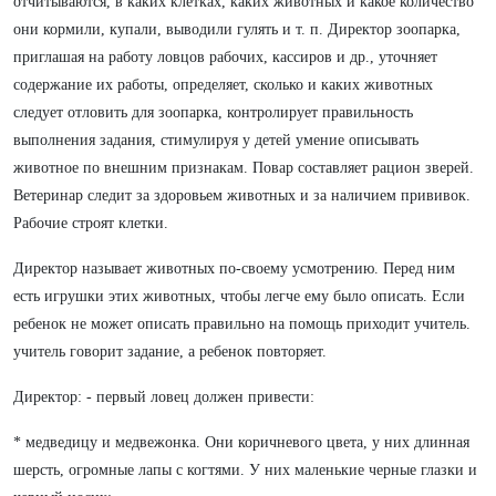
отчитываются, в каких клетках, каких животных и какое количество
они кормили, купали, выводили гулять и т. п. Директор зоопарка,
приглашая на работу ловцов рабочих, кассиров и др., уточняет
содержание их работы, определяет, сколько и каких животных
следует отловить для зоопарка, контролирует правильность
выполнения задания, стимулируя у детей умение описывать
животное по внешним признакам. Повар составляет рацион зверей.
Ветеринар следит за здоровьем животных и за наличием прививок.
Рабочие строят клетки.
Директор называет животных по-своему усмотрению. Перед ним
есть игрушки этих животных, чтобы легче ему было описать. Если
ребенок не может описать правильно на помощь приходит учитель.
учитель говорит задание, а ребенок повторяет.
Директор: - первый ловец должен привести:
* медведицу и медвежонка. Они коричневого цвета, у них длинная
шерсть, огромные лапы с когтями. У них маленькие черные глазки и