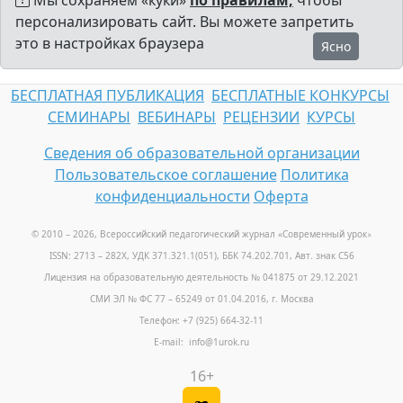
Мы сохраняем «куки»
по правилам,
чтобы
персонализировать сайт. Вы можете запретить
это в настройках браузера
Ясно
БЕСПЛАТНАЯ ПУБЛИКАЦИЯ
БЕСПЛАТНЫЕ КОНКУРСЫ
СЕМИНАРЫ
ВЕБИНАРЫ
РЕЦЕНЗИИ
КУРСЫ
Сведения об образовательной организации
Пользовательское соглашение
Политика
конфиденциальности
Оферта
© 2010 – 2026, Всероссийский педагогический журнал «Современный урок
»
ISSN: 2713 – 282X, УДК 371.321.1(051), ББК 74.202.701, Авт. знак С56
Лицензия на образовательную деятельность № 041875 от 29.12.2021
СМИ ЭЛ № ФС 77 – 65249 от 01.04.2016, г. Москва
Телефон: +7 (925) 664-32-11
E-mail: info@1urok.ru
16+