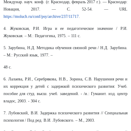
Междунар. науч. конф. (г. Краснодар, февраль 2017 г.). — Краснодар:
Новация, 2017. — С. 52-54. — URL
https://moluch.ru/conf/psy/archive/237/11717
.
4. Жуковская, Р.И. Игра и ее педагогическое значение / Р.И.
Жуковская. – М.: Педагогика, 1975. – 111 с.
5. Зарубина, Н.Д. Методика обучения связной речи / Н.Д. Зарубина.
– М.: Русский язык, 1977. –
48 с.
6. Лалаева, Р.И., Серебрякова, Н.В., Зорина, С.В. Нарушения речи и
их коррекция у детей с задержкой психического развития: Учеб.
пособие для студ. высш. учеб. заведений. - /и.: Гуманит. изд. центр
владос, 2003. - 304 с.
7. Лубовский, В.И. Задержка психического развития // Специальная
психология / Под ред. В.И. Лубовского. – М., 2003.