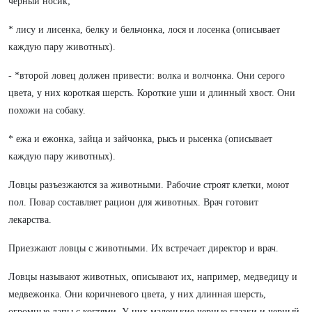
черный носик;
* лису и лисенка, белку и бельчонка, лося и лосенка (описывает
каждую пару животных).
- *второй ловец должен привести: волка и волчонка. Они серого
цвета, у них короткая шерсть. Короткие уши и длинный хвост. Они
похожи на собаку.
* ежа и ежонка, зайца и зайчонка, рысь и рысенка (описывает
каждую пару животных).
Ловцы разъезжаются за животными. Рабочие строят клетки, моют
пол. Повар составляет рацион для животных. Врач готовит
лекарства.
Приезжают ловцы с животными. Их встречает директор и врач.
Ловцы называют животных, описывают их, например, медведицу и
медвежонка. Они коричневого цвета, у них длинная шерсть,
огромные лапы с когтями. У них маленькие черные глазки и черный