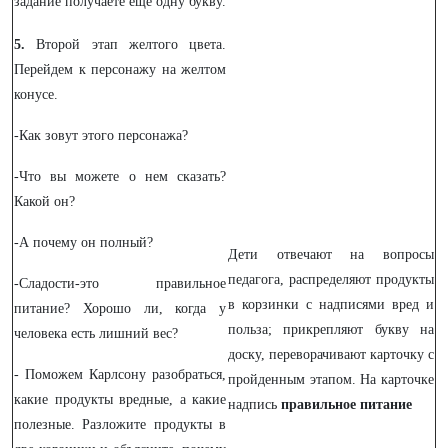
задание получаете еще одну букву.
5.
Второй этап желтого цвета.
Перейдем к персонажу на желтом
конусе.
-Как зовут этого персонажа?
-Что вы можете о нем сказать?
Какой он?
-А почему он полный?
Дети отвечают на вопросы
педагога, распределяют продукты
-Сладости-это правильное
в корзинки с надписями вред и
питание? Хорошо ли, когда у
польза; прикрепляют букву на
человека есть лишний вес?
доску, переворачивают карточку с
- Поможем Карлсону разобраться,
пройденным этапом. На карточке
какие продукты вредные, а какие
надпись
правильное питание
полезные. Разложите продукты в