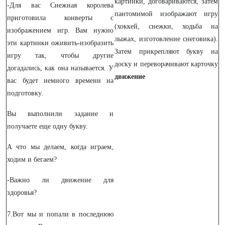
картинки, договариваются, затем
-Для вас Снежная королева
пантомимой изображают игру
приготовила конверты с
(хоккей, снежки, ходьба на
изображением игр. Вам нужно
лыжах, изготовление снеговика).
эти картинки оживить-изобразить
Затем прикрепляют букву на
игру так, чтобы другие
доску и переворачивают карточку
догадались, как она называется. У
движение
вас будет немного времени на
подготовку.
Вы выполнили задание и
получаете еще одну букву.
А что мы делаем, когда играем,
ходим и бегаем?
-Важно ли движение для
здоровья?
7.Вот мы и попали в последнюю