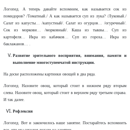
Логопед. А теперь давайте вспомним, как называется сок из
помидоров? /Томатный./ А как называется суп из лука? /Луковый./
Салат из капусты… /капустный/. Салат из огурцов… /огуречный/.
Сок из моркови… /морковный/. Каша из тыквы… Суп из
картофеля… Икра из кабачков… Суп из гороха… Икра из
баклажанов… .
Развитие зрительного восприятия, внимания, памяти и
выполнение многоступенчатой инструкции.
На доске расположены картинки овощей в два ряда.
Логопед. Назовите овощ, который стоит в нижнем ряду вторым
слева. Назовите овощ, который стоит в верхнем ряду третьим справа.
И так далее.
Рефлексия
Логопед. Вот и закончилось наше занятие. Постарайтесь вспомнить
все, что мы сегодня делали на занятии.