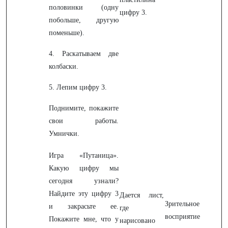
половинки (одну
цифру 3.
побольше, другую
поменьше).
4. Раскатываем две
колбаски.
5. Лепим цифру 3.
Поднимите, покажите
свои работы.
Умнички.
Игра «Путаница».
Какую цифру мы
сегодня узнали?
Найдите эту цифру 3
Дается лист,
Зрительное
и закрасьте ее.
где
восприятие
Покажите мне, что у
нарисовано