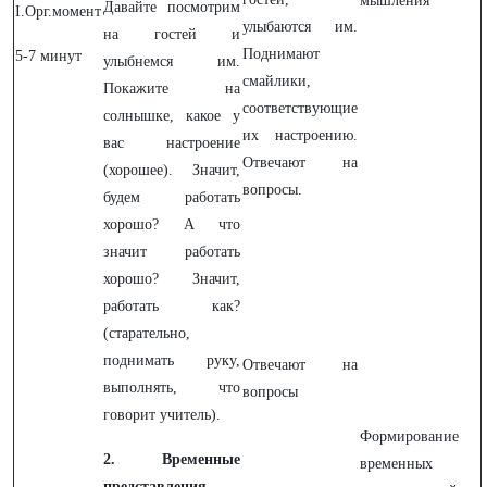
мышления
Давайте посмотрим
I.Орг.момент
улыбаются им.
на гостей и
Поднимают
5-7 минут
улыбнемся им.
смайлики,
Покажите на
соответствующие
солнышке, какое у
их настроению.
вас настроение
Отвечают на
(хорошее). Значит,
вопросы.
будем работать
хорошо? А что
значит работать
хорошо? Значит,
работать как?
(старательно,
поднимать руку,
Отвечают на
выполнять, что
вопросы
говорит учитель).
Формирование
2. Временные
временных
представления