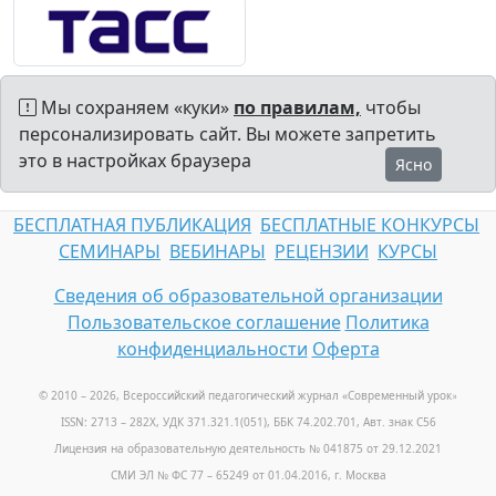
Мы сохраняем «куки»
по правилам,
чтобы
персонализировать сайт. Вы можете запретить
это в настройках браузера
Ясно
БЕСПЛАТНАЯ ПУБЛИКАЦИЯ
БЕСПЛАТНЫЕ КОНКУРСЫ
СЕМИНАРЫ
ВЕБИНАРЫ
РЕЦЕНЗИИ
КУРСЫ
Сведения об образовательной организации
Пользовательское соглашение
Политика
конфиденциальности
Оферта
© 2010 – 2026, Всероссийский педагогический журнал «Современный урок
»
ISSN: 2713 – 282X, УДК 371.321.1(051), ББК 74.202.701, Авт. знак С56
Лицензия на образовательную деятельность № 041875 от 29.12.2021
СМИ ЭЛ № ФС 77 – 65249 от 01.04.2016, г. Москва