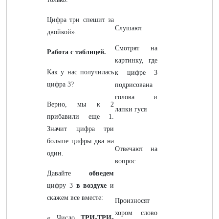
Цифра три спешит за
Слушают
двойкой».
Смотрят на
Работа с таблицей.
картинку, где
Как у нас получилась
к цифре 3
цифра 3?
подрисована
голова и
Верно, мы к 2
лапки гуся
прибавили еще 1.
Значит цифра три
больше цифры два на
Отвечают на
один.
вопрос
Давайте
обведем
цифру 3
в воздухе
и
скажем все вместе:
Произносят
хором слово
« Число
ТРИ-ТРИ-