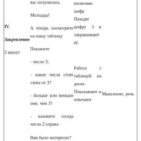
вас получилось.
несколько
цифр.
Молодцы!
Находят
IV.
цифру 3 и
А теперь посмотрите
закрашивают
на нашу таблицу
Закрепление
её.
Покажите:
5 минут
- число 3;
Работа с
- какие числа стоят
таблицей на
слева от 3?
доске.
Показывают и
Мышление, речь
- больше или меньше
отвечают
они, чем 3?
- назовите соседа
числа 2 справа.
Вам было интересно?