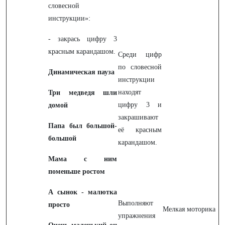
словесной
инструкции»:
- закрась цифру 3
красным карандашом.
Среди цифр
по словесной
Динамическая пауза
инструкции
находят
Три медведя шли
цифру 3 и
домой
закрашивают
Папа был большой-
её красным
большой
карандашом.
Мама с ним
поменьше ростом
А сынок - малютка
Выполняют
просто
Мелкая моторика
упражнения