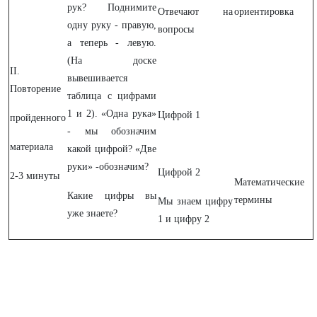
рук? Поднимите
Отвечают на
ориентировка
одну руку - правую,
вопросы
а теперь - левую.
(На доске
II.
вывешивается
Повторение
таблица с цифрами
1 и 2). «Одна рука»
Цифрой 1
пройденного
- мы обозначим
материала
какой цифрой? «Две
руки» -обозначим?
Цифрой 2
2-3 минуты
Математические
Какие цифры вы
термины
Мы знаем цифру
уже знаете?
1 и цифру 2