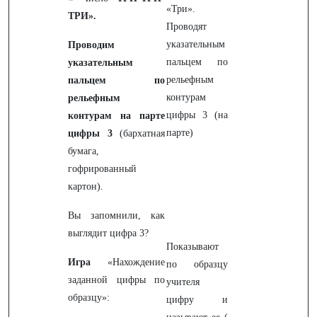
«Три».
ТРИ».
Проводят
указательным
Проводим
пальцем по
указательным
рельефным
пальцем по
контурам
рельефным
цифры 3 (на
контурам на парте
парте)
цифры 3
(бархатная
бумага,
гофрированный
картон).
Вы запомнили, как
выглядит цифра 3?
Показывают
Игра
«Нахождение
по образцу
заданной цифры по
учителя
образцу»:
цифру и