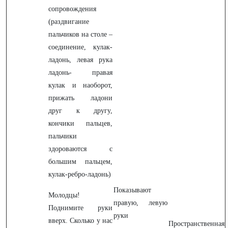
сопровождения
(раздвигание
пальчиков на столе –
соединение, кулак-
ладонь, левая рука
ладонь- правая
кулак и наоборот,
прижать ладони
друг к другу,
кончики пальцев,
пальчики
здороваются с
большим пальцем,
кулак-ребро-ладонь)
Показывают
Молодцы!
правую, левую
Поднимите руки
руки
вверх. Сколько у нас
Пространственная