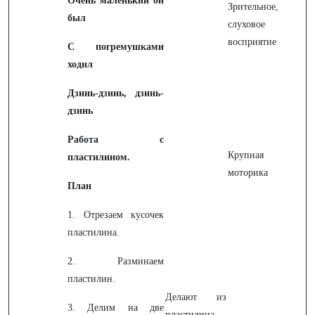
Очень маленький он
Зрительное,
был
слуховое
восприятие
С погремушками
ходил
Дзинь-дзинь, дзинь-
дзинь
Работа с
Крупная
пластилином.
моторика
План
1. Отрезаем кусочек
пластилина.
2. Разминаем
пластилин.
Делают из
3. Делим на две
пластилина