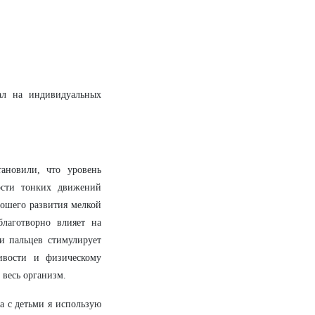
ал на индивидуальных
тановили, что уровень
ости тонких движений
рошего развития мелкой
лаготворно влияет на
и пальцев стимулирует
ивости и физическому
 весь организм.
а с детьми я использую