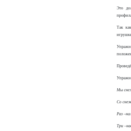
Это до
профила
Так ка
игрушк
Упражне
положен
Проведё
Упражне
Мы снеж
Со снеж
Раз –нал
Три –на