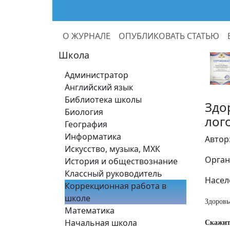
О ЖУРНАЛЕ
ОПУБЛИКОВАТЬ СТАТЬЮ
Школа
Администратор
Английский язык
Библиотека школы
Здо
Биология
лог
География
Информатика
Автор
Искусство, музыка, МХК
Орган
История и обществознание
Классный руководитель
Насел
Коррекционная работа в
школе
Здоровь
Математика
Начальная школа
Скажит