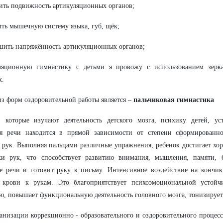
ить подвижность артикуляционных органов;
ить мышечную систему языка, губ, щёк;
шить напряжённость артикуляционных органов;
ляционную гимнастику с детьми я провожу с использованием зерк
х.
з форм оздоровительной работы является –
пальчиковая гимнастика
, которые изучают деятельность детского мозга, психику детей, ус
ия речи находится в прямой зависимости от степени сформированн
 рук. Выполняя пальцами различные упражнения, ребенок достигает хо
ки рук, что способствует развитию внимания, мышления, памяти, б
е речи и готовит руку к письму. Интенсивное воздействие на кончик
 крови к рукам. Это благоприятствует психоэмоциональной устойч
ю, повышает функциональную деятельность головного мозга, тонизирует
анизации коррекционно - образовательного и оздоровительного процесс