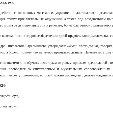
ссаж рук
.
здействием несложных массажных упражнений достигается нормализа
дит стимуляция тактильных ощущений, а также под воздействием имп
го мозга от двигательных зон к речевым, более благотворно развивается 
 возможности в здоровьесбережении детей предоставляет дыхательная г
дра Николаевна Стрельникова утверждала: «Люди плохо дышат, говорят,
еют, а болеют потому что не умеют правильно дышать. Научите их этому 
с познакомить и обучить некоторым игровым приёмам дыхательной ги
ения проводятся со стихотворным и музыкальным сопровождениям.
комплексов упражнений, который можно проводить с детьми младшего д
КИ»
вперёд идут,
ю нас ведут.