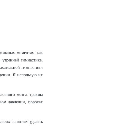
ежимных моментах: как
в утренней гимнастике,
дыхательной гимнастики
щении. Я использую их
ловного мозга, травмы
ном давлении, пороках
воих занятиях уделять