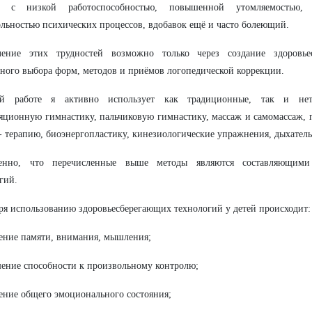
к с низкой работоспособностью, повышенной утомляемостью,
льностью психических процессов, вдобавок ещё и часто болеющий.
ление этих трудностей возможно только через создание здоровь
ного выбора форм, методов и приёмов логопедической коррекции.
й работе я активно использует как традиционные, так и нет
яционную гимнастику, пальчиковую гимнастику, массаж и самомассаж, г
- терапию, биоэнергопластику, кинезиологические упражнения, дыхател
енно, что перечисленные выше методы являются составляющими 
гий.
ря использованию здоровьесберегающих технологий у детей происходит:
ение памяти, внимания, мышления;
ение способности к произвольному контролю;
ение общего эмоционального состояния;