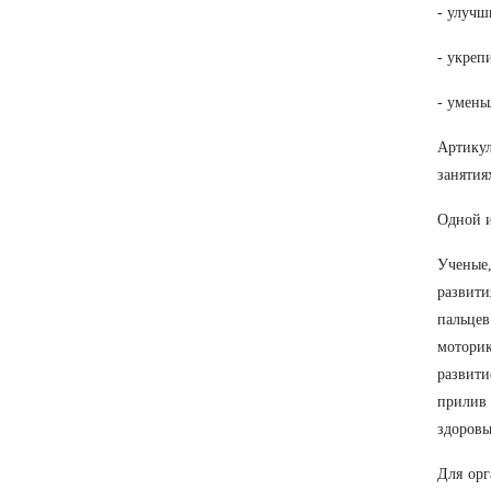
- улучш
- укреп
- умень
Артику
занятия
Одной и
Ученые
развит
пальцев
мотори
развити
прилив
здоровь
Для орг