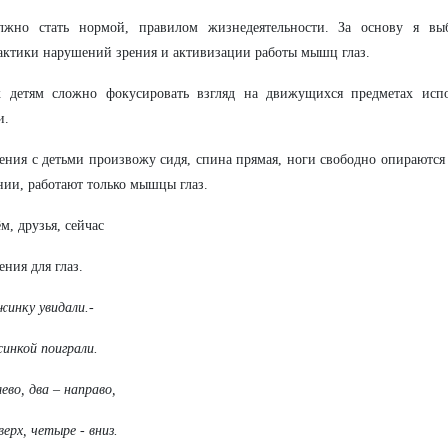
лжно стать нормой, правилом жизнедеятельности. За основу я вы
ктики нарушений зрения и активизации работы мышц глаз.
к детям сложно фокусировать взгляд на движущихся предметах испо
и.
ния с детьми произвожу сидя, спина прямая, ноги свободно опираются 
ии, работают только мышцы глаз.
м, друзья, сейчас
ния для глаз.
инку увидали.-
инкой поиграли.
ево, два – направо,
верх, четыре - вниз.