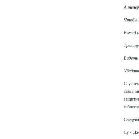
А тепер
Чтобы л
Взгляд 
Трениру
Видеть 
Убедите
С успех
связь м
защитны
таблето
Следующ
Су - Дж