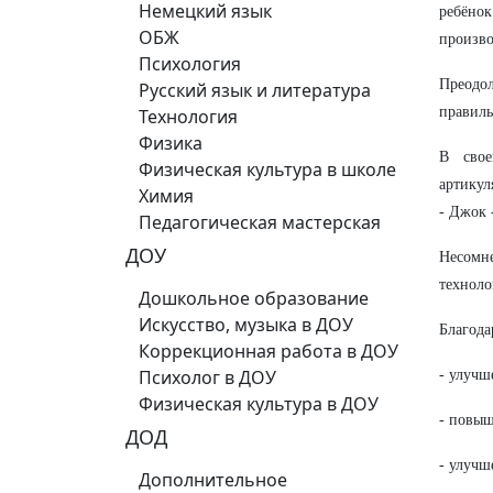
Немецкий язык
ребёно
ОБЖ
произво
Психология
Преодо
Русский язык и литература
правиль
Технология
Физика
В свое
Физическая культура в школе
артикул
Химия
- Джок 
Педагогическая мастерская
ДОУ
Несомн
техноло
Дошкольное образование
Искусство, музыка в ДОУ
Благода
Коррекционная работа в ДОУ
Психолог в ДОУ
- улучш
Физическая культура в ДОУ
- повыш
ДОД
- улучш
Дополнительное