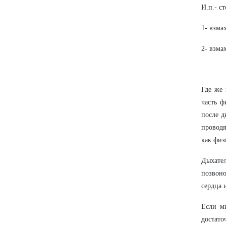
И.п.- ст
1- взма
2- взма
Где же
часть ф
после д
проводя
как физ
Дыхател
позвоно
сердца 
Если м
достато