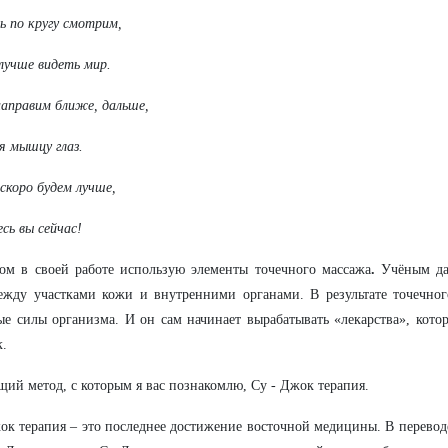
ь по кругу смотрим,
учше видеть мир.
направим ближе, дальше,
я мышцу глаз.
скоро будем лучше,
сь вы сейчас!
ом в своей работе использую элементы точечного массажа
.
Учёным дав
ежду участками кожи и внутренними органами. В результате точечног
е силы организма. И он сам начинает вырабатывать «лекарства», кото
к.
ий метод, с которым я вас познакомлю, Су - Джок терапия.
ок терапия – это последнее достижение восточной медицины. В переводе