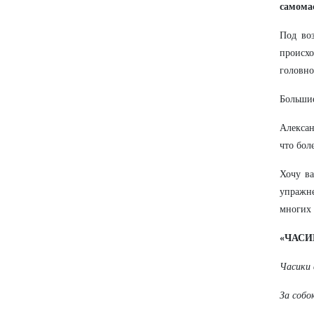
самома
Под во
происхо
головно
Большие
Алексан
что бол
Хочу ва
упражн
многих 
«ЧАСИ
Часики 
За собо