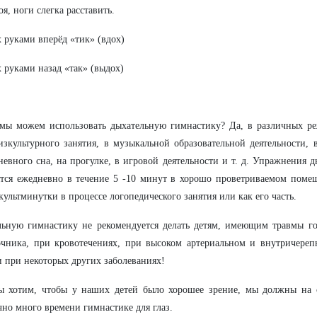
оя, ноги слегка расставить.
х руками вперёд «тик» (вдох)
х руками назад «так» (выдох)
 мы можем использовать дыхательную гимнастику? Да, в различных р
изкультурного занятия, в музыкальной образовательной деятельности, 
невного сна, на прогулке, в игровой деятельности и т. д. Упражнения 
тся ежедневно в течение 5 -10 минут в хорошо проветриваемом поме
культминутки в процессе логопедического занятия или как его часть.
ьную гимнастику не рекомендуется делать детям, имеющим травмы го
чника, при кровотечениях, при высоком артериальном и внутричереп
и при некоторых других заболеваниях!
ы хотим, чтобы у наших детей было хорошее зрение, мы должны на с
чно много времени гимнастике для глаз.