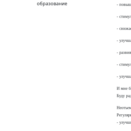
образование
- повыш
- стиму
- снижа
- улучш
- разви
- стиму
- улучш
И мне б
Буду ра
Неотъем
Регуляр
- улучш