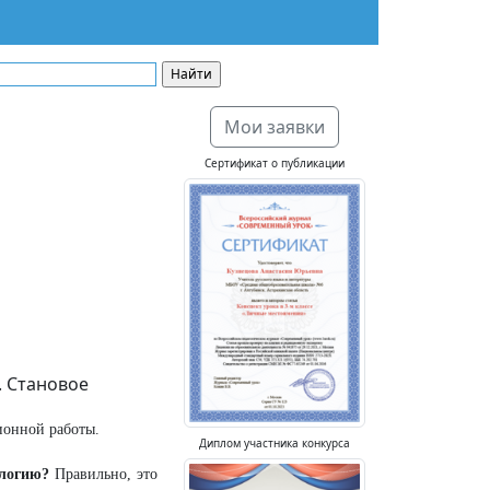
Мои заявки
Сертификат о публикации
. Становое
ионной работы.
Диплом участника конкурса
ологию?
Правильно, это