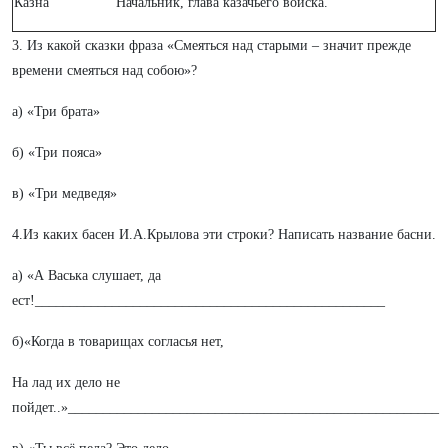
Казна
Начальник, глава казачьего войска.
3. Из какой сказки фраза «Смеяться над старыми – значит прежде
времени смеяться над собою»?
а) «Три брата»
б) «Три пояса»
в) «Три медведя»
4.Из каких басен И.А.Крылова эти строки? Написать название басни.
а) «А Васька слушает, да
ест!__________________________________________________
б)«Когда в товарищах согласья нет,
На лад их дело не
пойдет..»_____________________________________________________