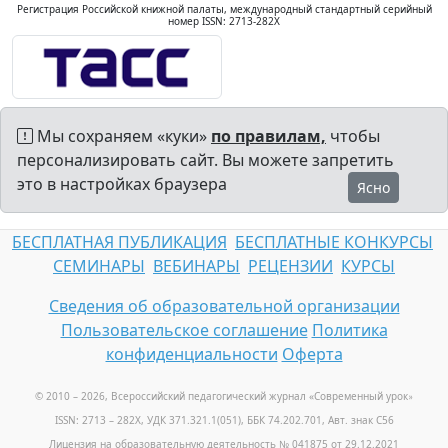
Регистрация Российской книжной палаты, международный стандартный серийный
номер ISSN: 2713-282X
Мы сохраняем «куки»
по правилам,
чтобы
персонализировать сайт. Вы можете запретить
это в настройках браузера
Ясно
БЕСПЛАТНАЯ ПУБЛИКАЦИЯ
БЕСПЛАТНЫЕ КОНКУРСЫ
СЕМИНАРЫ
ВЕБИНАРЫ
РЕЦЕНЗИИ
КУРСЫ
Сведения об образовательной организации
Пользовательское соглашение
Политика
конфиденциальности
Оферта
© 2010 – 2026, Всероссийский педагогический журнал «Современный урок
»
ISSN: 2713 – 282X, УДК 371.321.1(051), ББК 74.202.701, Авт. знак С56
Лицензия на образовательную деятельность № 041875 от 29.12.2021