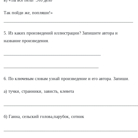
в) «Ты всё пела? Это дело
Так пойди же, попляши!»
____________________________________________________________
5. Из каких произведений иллюстрации? Запишите автора и
название произведения.
_____________________________________________
____________________________________________
6. По ключевым словам узнай произведение и его автора. Запиши.
а) тучки, странники, зависть, клевета
______________________________________________________________
б) Ганна, сельский голова,парубок, сотник
______________________________________________________________