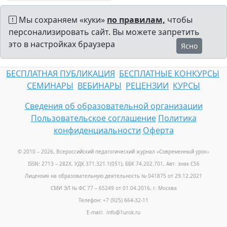
Мы сохраняем «куки»
по правилам,
чтобы
персонализировать сайт. Вы можете запретить
это в настройках браузера
Ясно
БЕСПЛАТНАЯ ПУБЛИКАЦИЯ
БЕСПЛАТНЫЕ КОНКУРСЫ
СЕМИНАРЫ
ВЕБИНАРЫ
РЕЦЕНЗИИ
КУРСЫ
Сведения об образовательной организации
Пользовательское соглашение
Политика
конфиденциальности
Оферта
© 2010 – 2026, Всероссийский педагогический журнал «Современный урок
»
ISSN: 2713 – 282X, УДК 371.321.1(051), ББК 74.202.701, Авт. знак С56
Лицензия на образовательную деятельность № 041875 от 29.12.2021
СМИ ЭЛ № ФС 77 – 65249 от 01.04.2016, г. Москва
Телефон: +7 (925) 664-32-11
E-mail: info@1urok.ru