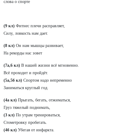
слова о спорте
(9 кл)
Фитнес плечи расправляет,
Силу, ловкость нам дает.
(8 кл)
Он нам мышцы развивает,
На рекорды нас зовет
(7а,6 кл)
В нашей жизни всё мгновенно.
Всё проходит и пройдёт.
(5а,5б кл)
Спортом надо непременно
Заниматься круглый год.
(4а кл)
Прыгать, бегать, отжиматься,
Груз тяжелый поднимать,
(3 кл)
По утрам тренироваться,
Стометровку пробегать.
(4б кл)
Убегая от инфаркта.