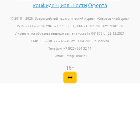
конфиденциальности
Оферта
© 2010 – 2026, Всероссийский педагогический журнал «Современный урок
»
ISSN: 2713 – 282X, УДК 371.321.1(051), ББК 74.202.701, Авт. знак С56
Лицензия на образовательную деятельность № 041875 от 29.12.2021
СМИ ЭЛ № ФС 77 – 65249 от 01.04.2016, г. Москва
Телефон: +7 (925) 664-32-11
E-mail: info@1urok.ru
16+