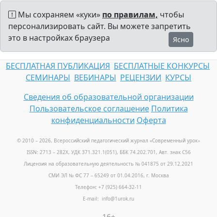
Мы сохраняем «куки»
по правилам,
чтобы
персонализировать сайт. Вы можете запретить
это в настройках браузера
Ясно
БЕСПЛАТНАЯ ПУБЛИКАЦИЯ
БЕСПЛАТНЫЕ КОНКУРСЫ
СЕМИНАРЫ
ВЕБИНАРЫ
РЕЦЕНЗИИ
КУРСЫ
Сведения об образовательной организации
Пользовательское соглашение
Политика
конфиденциальности
Оферта
© 2010 – 2026, Всероссийский педагогический журнал «Современный урок
»
ISSN: 2713 – 282X, УДК 371.321.1(051), ББК 74.202.701, Авт. знак С56
Лицензия на образовательную деятельность № 041875 от 29.12.2021
СМИ ЭЛ № ФС 77 – 65249 от 01.04.2016, г. Москва
Телефон: +7 (925) 664-32-11
E-mail: info@1urok.ru