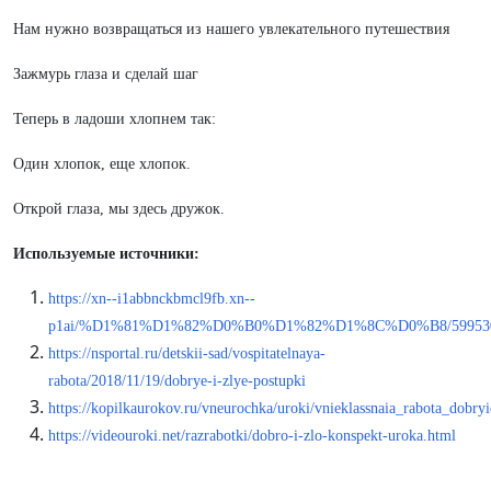
Нам нужно возвращаться из нашего увлекательного путешествия
Зажмурь глаза и сделай шаг
Теперь в ладоши хлопнем так:
Один хлопок, еще хлопок.
Открой глаза, мы здесь дружок.
Используемые источники:
https://xn--i1abbnckbmcl9fb.xn--
p1ai/%D1%81%D1%82%D0%B0%D1%82%D1%8C%D0%B8/59953
https://nsportal.ru/detskii-sad/vospitatelnaya-
rabota/2018/11/19/dobrye-i-zlye-postupki
https://kopilkaurokov.ru/vneurochka/uroki/vnieklassnaia_rabota_dobryi
https://videouroki.net/razrabotki/dobro-i-zlo-konspekt-uroka.html