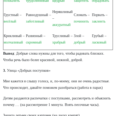
похвалить
трудолюбивый
щедрый
защитить
обрадовать
Неряшливый
Грустный –
Равнодушный –
Сломать –
Порвать –
–
весёлый
заботливый
починить
заклеить
аккуратный
Крикливый –
Развязный –
Трусливый –
Злой –
Грубый –
молчаливый
скромный
храбрый
добрый
ласковый
Вывод
: Добрые слова нужны для того, чтобы радовать близких.
Чтобы речь было более красивой, нежной, доброй.
3.
Улица «Добрых поступков»
Мне кажется я слышу голоса, и, по-моему, они не очень радостные.
Что происходит, давайте поможем разобраться (работа в парах)
Детям раздаются распечатки с поступками, рассмотреть и объяснить
почему…. (на рассмотрение 1 минута. Взять песочные часы).
Защита детьми своих карточек (на доску крепят)