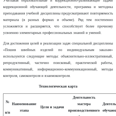
Учитывая образовательные и коррекционно-развивающие задачи
коррекционной обучающей деятельности, программа и методика
преподавания учебной дисциплины предусматривают повторяемость
материала (в разных формах и объеме). Ряд тем постепенно
усложняется и расширяется, что способствует более прочному
усвоению элементарных профессиональных знаний и умений.
Для достижения целей и реализации задач специальной дисциплины
«Пошив швейных изделий по индивидуальным заказам»
используются следующие методы: объяснительно-иллюстративный,
репродуктивный, частично поисковый, практической работы,
коммуникативный, информационно-коммуникационный, методы
контроля, самоконтроля и взаимоконтроля.
Технологическая карта
Деятельность
№
Наименование
мастера
Деятель
Цели и задачи
этапа
производственного
обучаю
п/п