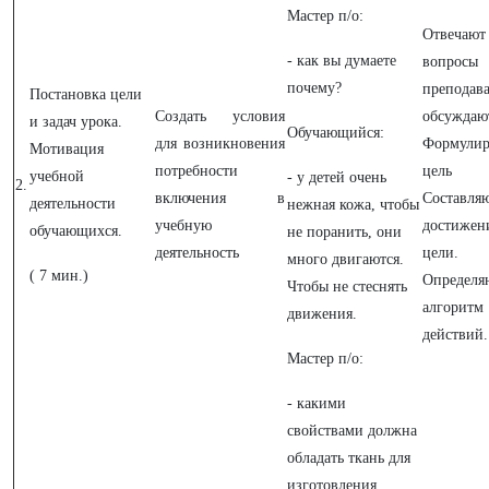
Мастер п/о:
Отвеча
- как вы думаете
вопросы
почему?
преподава
Постановка цели
Создать условия
обсужда
и задач урока.
Обучающийся:
для возникновения
Формули
Мотивация
потребности
цель у
учебной
- у детей очень
2.
включения в
Составля
деятельности
нежная кожа, чтобы
учебную
достижен
обучающихся.
не поранить, они
деятельность
цели.
много двигаются.
( 7 мин.)
Определя
Чтобы не стеснять
алгоритм
движения.
действий.
Мастер п/о:
- какими
свойствами должна
обладать ткань для
изготовления