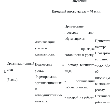
обучения
Вводный инструктаж – 40 мин.
Приветствие,
проверка явки
обучающихся;
Приветст
Активизация
мастер
учебной
- проверка
Проверяю
деятельности.
готовности к уроку;
готовн
Организационный
Подготовка к
- осмотр внешнего
уроку. С
этап
уроку.
вида;
1.
об
Формирование
отсутств
(3 мин).
- организация
организационных
включа
рабочего места;
и
работу.
коммуникативных
Организо
- настрой на работу.
навыков.
рабочее м