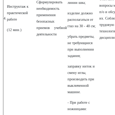
Сформулировать
линии шва;
вопросы м
Инструктаж к
необходимость
п/о и обс
практической
изделие должно
применения
4.
их. Собл
работе
располагаться от
безопасных
трудовую
глаз на 30 - 40 см;
приемов учебной
(12 мин.)
технолог
деятельности
убрать предметы,
дисципли
не требующиеся
при выполнении
задания;
заправку ниток и
смену иглы,
производить при
выключенной
машине.
-
При работе с
ножницами: