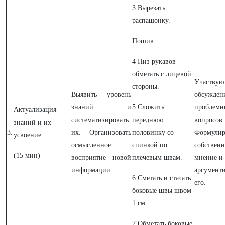
3 Вырезать
распашонку.
Пошив
4 Низ рукавов
обметать с лицевой
Участвую
стороны.
Выявить уровень
обсужден
знаний и
5 Сложить
проблемн
Актуализация
систематизировать
переднюю
вопросов.
знаний и их
3.
их. Организовать
половинку со
Формули
усвоение
осмысленное
спинкой по
собственн
(15 мин)
восприятие новой
плечевым швам.
мнение и
информации.
аргумент
6 Сметать и стачать
его.
боковые швы швом
1 см.
7 Обметать боковые