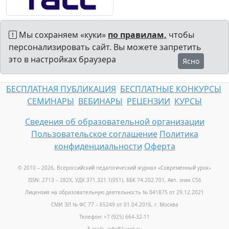
Мы сохраняем «куки»
по правилам,
чтобы
персонализировать сайт. Вы можете запретить
это в настройках браузера
Ясно
БЕСПЛАТНАЯ ПУБЛИКАЦИЯ
БЕСПЛАТНЫЕ КОНКУРСЫ
СЕМИНАРЫ
ВЕБИНАРЫ
РЕЦЕНЗИИ
КУРСЫ
Сведения об образовательной организации
Пользовательское соглашение
Политика
конфиденциальности
Оферта
© 2010 – 2026, Всероссийский педагогический журнал «Современный урок
»
ISSN: 2713 – 282X, УДК 371.321.1(051), ББК 74.202.701, Авт. знак С56
Лицензия на образовательную деятельность № 041875 от 29.12.2021
СМИ ЭЛ № ФС 77 – 65249 от 01.04.2016, г. Москва
Телефон: +7 (925) 664-32-11