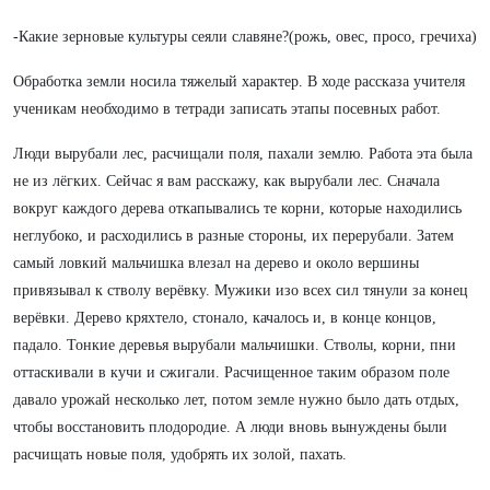
-Какие зерновые культуры сеяли славяне?(рожь, овес, просо, гречиха)
Обработка земли носила тяжелый характер. В ходе рассказа учителя
ученикам необходимо в тетради записать этапы посевных работ.
Люди вырубали лес, расчищали поля, пахали землю. Работа эта была
не из лёгких. Сейчас я вам расскажу, как вырубали лес. Сначала
вокруг каждого дерева откапывались те корни, которые находились
неглубоко, и расходились в разные стороны, их перерубали. Затем
самый ловкий мальчишка влезал на дерево и около вершины
привязывал к стволу верёвку. Мужики изо всех сил тянули за конец
верёвки. Дерево кряхтело, стонало, качалось и, в конце концов,
падало. Тонкие деревья вырубали мальчишки. Стволы, корни, пни
оттаскивали в кучи и сжигали. Расчищенное таким образом поле
давало урожай несколько лет, потом земле нужно было дать отдых,
чтобы восстановить плодородие. А люди вновь вынуждены были
расчищать новые поля, удобрять их золой, пахать.