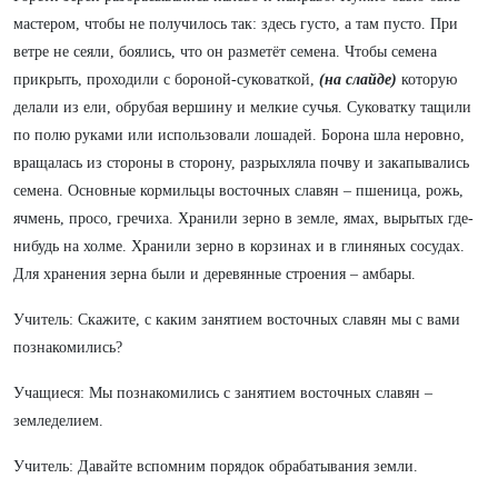
мастером, чтобы не получилось так: здесь густо, а там пусто. При
ветре не сеяли, боялись, что он разметёт семена. Чтобы семена
прикрыть, проходили с бороной-суковаткой,
(на слайде)
которую
делали из ели, обрубая вершину и мелкие сучья. Суковатку тащили
по полю руками или использовали лошадей. Борона шла неровно,
вращалась из стороны в сторону, разрыхляла почву и закапывались
семена. Основные кормильцы восточных славян – пшеница, рожь,
ячмень, просо, гречиха. Хранили зерно в земле, ямах, вырытых где-
нибудь на холме. Хранили зерно в корзинах и в глиняных сосудах.
Для хранения зерна были и деревянные строения – амбары.
Учитель: Скажите, с каким занятием восточных славян мы с вами
познакомились?
Учащиеся: Мы познакомились с занятием восточных славян –
земледелием.
Учитель: Давайте вспомним порядок обрабатывания земли.