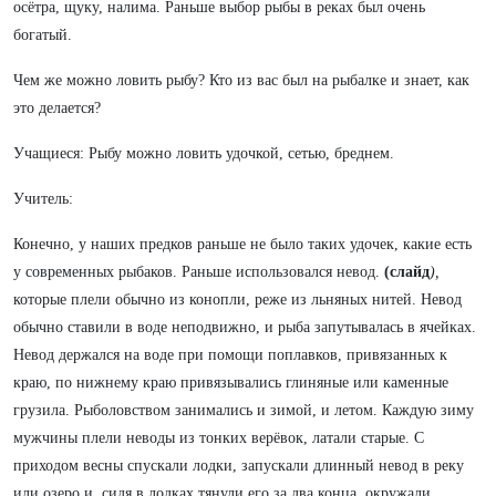
осётра, щуку, налима. Раньше выбор рыбы в реках был очень
богатый.
Чем же можно ловить рыбу? Кто из вас был на рыбалке и знает, как
это делается?
Учащиеся: Рыбу можно ловить удочкой, сетью, бреднем.
Учитель:
Конечно, у наших предков раньше не было таких удочек, какие есть
у современных рыбаков. Раньше использовался невод.
(слайд
),
которые плели обычно из конопли, реже из льняных нитей. Невод
обычно ставили в воде неподвижно, и рыба запутывалась в ячейках.
Невод держался на воде при помощи поплавков, привязанных к
краю, по нижнему краю привязывались глиняные или каменные
грузила. Рыболовством занимались и зимой, и летом. Каждую зиму
мужчины плели неводы из тонких верёвок, латали старые. С
приходом весны спускали лодки, запускали длинный невод в реку
или озеро и, сидя в лодках тянули его за два конца, окружали