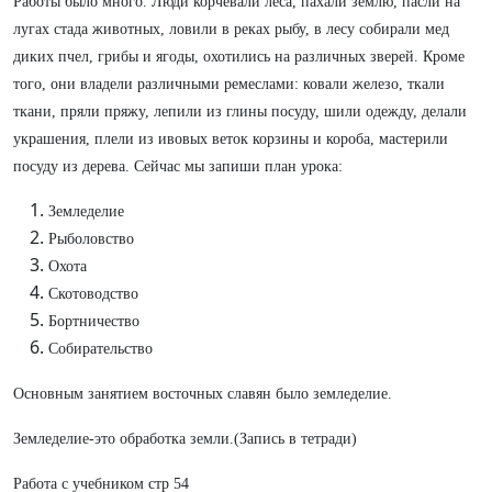
Работы было много. Люди корчевали леса, пахали землю, пасли на
лугах стада животных, ловили в реках рыбу, в лесу собирали мед
диких пчел, грибы и ягоды, охотились на различных зверей. Кроме
того, они владели различными ремеслами: ковали железо, ткали
ткани, пряли пряжу, лепили из глины посуду, шили одежду, делали
украшения, плели из ивовых веток корзины и короба, мастерили
посуду из дерева. Сейчас мы запиши план урока:
Земледелие
Рыболовство
Охота
Скотоводство
Бортничество
Собирательство
Основным занятием восточных славян было земледелие.
Земледелие-это обработка земли.(Запись в тетради)
Работа с учебником стр 54