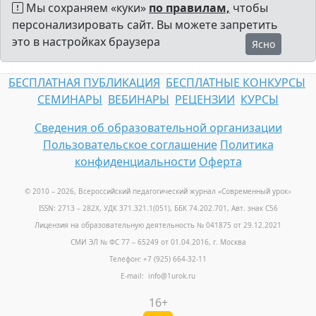
Мы сохраняем «куки»
по правилам,
чтобы
персонализировать сайт. Вы можете запретить
это в настройках браузера
Ясно
БЕСПЛАТНАЯ ПУБЛИКАЦИЯ
БЕСПЛАТНЫЕ КОНКУРСЫ
СЕМИНАРЫ
ВЕБИНАРЫ
РЕЦЕНЗИИ
КУРСЫ
Сведения об образовательной организации
Пользовательское соглашение
Политика
конфиденциальности
Оферта
© 2010 – 2026, Всероссийский педагогический журнал «Современный урок
»
ISSN: 2713 – 282X, УДК 371.321.1(051), ББК 74.202.701, Авт. знак С56
Лицензия на образовательную деятельность № 041875 от 29.12.2021
СМИ ЭЛ № ФС 77 – 65249 от 01.04.2016, г. Москва
Телефон: +7 (925) 664-32-11
E-mail: info@1urok.ru
16+