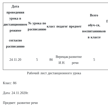
Дата
проведения
Всего
урока в
№ урока по
дистанционном
обуч-ся,
класс
педагог
предмет
расписанию
режиме
воспитанников
в классе
согласно
расписанию
Верещак
развитие
24.11.20
5
8б
5
И.Н.
речи
Рабочий лист дистанционного урока
Класс: 8б
Дата: 24.11.2020г.
Предмет: развитие речи