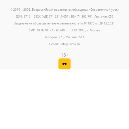
© 2010 – 2026, Всероссийский педагогический журнал «Современный урок
»
ISSN: 2713 – 282X, УДК 371.321.1(051), ББК 74.202.701, Авт. знак С56
Лицензия на образовательную деятельность № 041875 от 29.12.2021
СМИ ЭЛ № ФС 77 – 65249 от 01.04.2016, г. Москва
Телефон: +7 (925) 664-32-11
E-mail: info@1urok.ru
16+