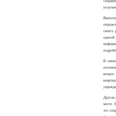
сохран
получен
Выпуск
определ
своего 
единой 
информа
подробн
В связ
положе
вопрос
кварти
учрежде
Другая 
месте. 
это соп