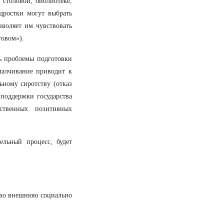
 столовой, библиотеке,
дростки могут выбрать
зволяет им чувствовать
товом»).
ть проблемы подготовки
малчивание приводит к
ному сиротству (отказ
 поддержки государства
ственных позитивных
ельный процесс, будет
а во внешнюю социально