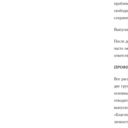
пробле
свобод
сохране
Выпускн
После д
часто о
ответст
ПРОФЕ
Все рас
две гру
основны
отводит
выпуск
«Благо
личност