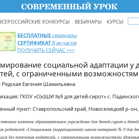
ВСЕРОССИЙСКИЕ КОНКУРСЫ
ВЕБИНАРЫ
КУРСЫ
БЕСПЛАТНЫЕ
семинары
СЕРТИФИКАТ
8 ак.часов
ПОЛУЧИТЬ СЕЙЧАС >>>
мирование социальной адаптации у д
етей, с ограниченными возможностям
: Рядская Евгения Шамильевна
изация: ГКОУ «С(к)ШИ №9 для детей-сирот» с. Падинског
енный пункт: Ставропольский край, Новоселицкий р–он,
ственное казенное образовательное учреждение для детей-сирот и детей
ия родителей «Специальная (коррекционная) школа-интернат № 9 для де
хся без попечения родителей, с ограниченными возможностями здоровья»