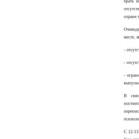
брать 
отсутст
охране 
Очевид
месте, 
- отсут
- отсут
- огран
выпуск
В связ
постинт
перепи
психоло
С 12-13