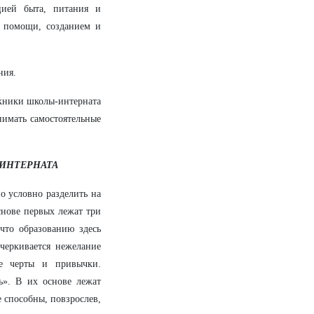
цией быта, питания и
й помощи, созданием и
ния.
скники школы-интерната
нимать самостоятельные
ИНТЕРНАТА
о условно разделить на
снове первых лежат три
 что образованию здесь
дчеркивается нежелание
ые черты и привычки.
». В их основе лежат
е способны, повзрослев,