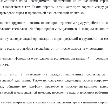
выпускников из-за необходимости обеспечения их социальными гара
вия налоговых льгот. Таким образом, возникает противоречие между у
прав детей-сирот и проводимой экономической политикой.
но, что трудности, возникающие при первичном трудоустройстве и з
являются составляющей общих проблем выпускников, к которым можно о
ствие у молодых людей ориентации в мире профессий и трудности при с
ствие реального выбора дальнейшего пути после выхода из учреждения;
иченная информация о деятельности различных организаций и програм
никам.
и с этим, в интернате на каждого выпускника составляется и
ернатной адаптации. Также используются следующие формы сопровожд
ска, общение по телефону, правовое и профориентационное консул
гической и материальной помощи, посещение педагогическими работни
 летнего возраста для воспитанников школы-интерната начинается про