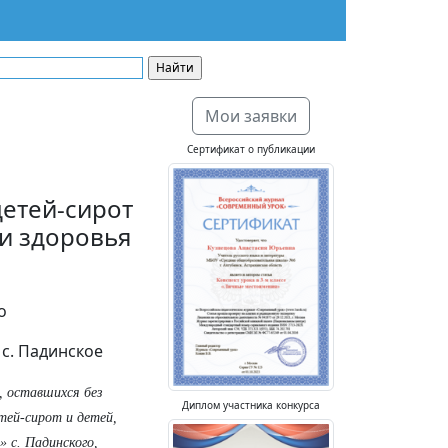
Мои заявки
Сертификат о публикации
етей-сирот
и здоровья
о
 с. Падинское
, оставшихся без
Диплом участника конкурса
тей-сирот и детей,
 с. Падинского,