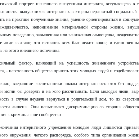
гический портрет нынешнего выпускника интерната, вступающего в с
ьшинства выпускников интерната характерны неразвитый социальный и
ть на практике полученные знания, умение ориентироваться в социуме
иждивенчество, непонимание материальной стороны жизни, внуша
ьному поведению, завышенная или заниженная самооценка, неадекватно
 люди считают, что источник всех благ лежит вовне, и единственны
ь из этого внешнего источника.
сильный фактор, влияющий на успешность жизненного устройств
та, - неготовность общества принять этих молодых людей и содействоват
вило, вчерашние воспитанники школы-интерната остаются без поддер
и могли бы доверять и на кого рассчитывать. Если молодые люди, вы
ость в случае неудачи вернуться в родительский дом, то их сверстн
ности лишены. Они испытывают дискриминацию со стороны общества
ния в криминальное сообщество.
окончания интернатного учреждения молодые люди лишаются привычн
ного окружения, четкого распорядка, особого типа организации жизн