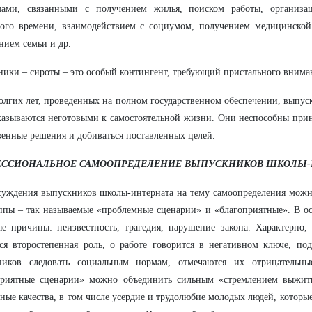
мами, связанными с получением жилья, поиском работы, организа
ного времени, взаимодействием с социумом, получением медицинско
нием семьи и др.
ики – сироты – это особый контингент, требующий пристального внима
олгих лет, проведенных на полном государственном обеспечении, выпу
казываются неготовыми к самостоятельной жизни. Они неспособны при
венные решения и добиваться поставленных целей.
ССИОНАЛЬНОЕ САМООПРЕДЕЛЕНИЕ ВЫПУСКНИКОВ ШКОЛЫ-
суждения выпускников школы-интерната на тему самоопределения можн
ппы – так называемые «проблемные сценарии» и «благоприятные». В о
е причины: неизвестность, трагедия, нарушение закона. Характерно,
ся второстепенная роль, о работе говорится в негативном ключе, по
ников следовать социальным нормам, отмечаются их отрицательн
приятные сценарии» можно объединить сильным «стремлением выжить
ные качества, в том числе усердие и трудолюбие молодых людей, которы