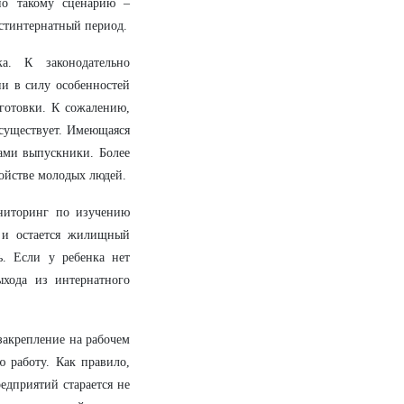
по такому сценарию –
остинтернатный период.
а. К законодательно
ни в силу особенностей
готовки. К сожалению,
существует. Имеющаяся
сами выпускники. Более
ойстве молодых людей.
ниторинг по изучению
 и остается жилищный
ь. Если у ребенка нет
ыхода из интернатного
 закрепление на рабочем
 работу. Как правило,
едприятий старается не