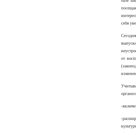
базе шк
посеща
интерес
себя ув
Сегодня
выпуск
неустро
от восп
(закон
изменен
Учитыв
организ
-включе
-расшир
культур