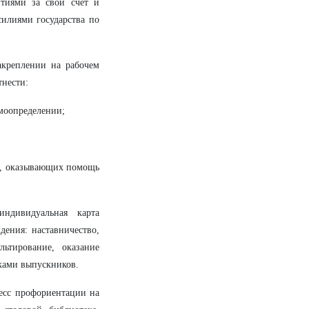
нтиями за свой счет и
силиями государства по
акреплении на рабочем
тнести:
амоопределении;
м, оказывающих помощь
ндивидуальная карта
ения: наставничество,
ьтирование, оказание
ками выпускников.
цесс профориентации на