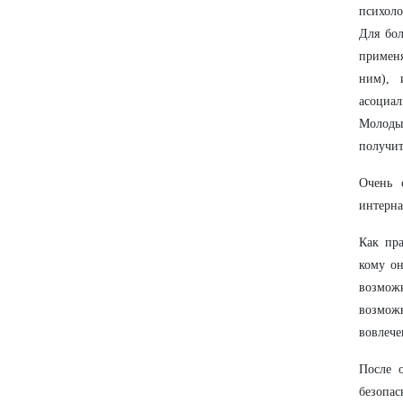
психоло
Для бол
применя
ним), 
асоциал
Молодые
получит
Очень 
интерна
Как пра
кому он
возможн
возмож
вовлече
После 
безопас