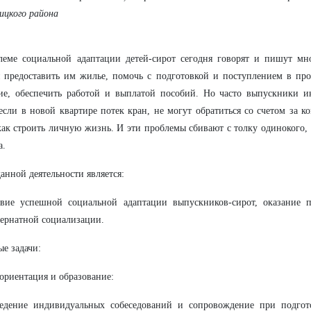
ицкого района
леме социальной адаптации детей-сирот сегодня говорят и пишут мн
 предоставить им жилье, помочь с подготовкой и поступлением в про
ие, обеспечить работой и выплатой пособий. Но часто выпускники ин
 если в новой квартире потек кран, не могут обратиться со счетом за 
как строить личную жизнь. И эти проблемы сбивают с толку одинокого
а.
анной деятельности является:
твие успешной социальной адаптации выпускников-сирот, оказание 
ернатной социализации.
е задачи:
ориентация и образование:
ведение индивидуальных собеседований и сопровождение при подгот