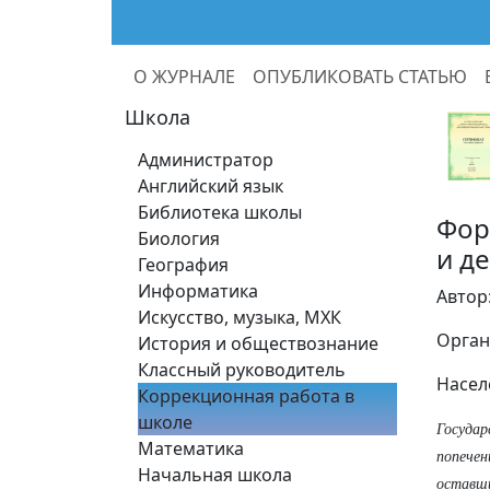
О ЖУРНАЛЕ
ОПУБЛИКОВАТЬ СТАТЬЮ
Школа
Администратор
Английский язык
Библиотека школы
Фор
Биология
и д
География
Информатика
Автор
Искусство, музыка, МХК
Орган
История и обществознание
Классный руководитель
Насел
Коррекционная работа в
школе
Государ
Математика
попечен
Начальная школа
оставши