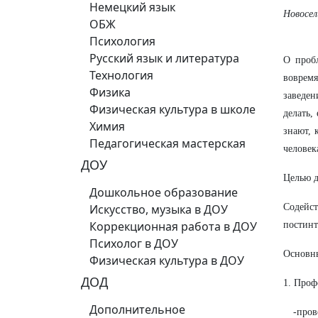
Немецкий язык
Новосел
ОБЖ
Психология
Русский язык и литература
О проб
Технология
вовремя
Физика
заведен
Физическая культура в школе
делать,
Химия
знают, 
Педагогическая мастерская
человек
ДОУ
Целью д
Дошкольное образование
Искусство, музыка в ДОУ
Содейс
Коррекционная работа в ДОУ
постинт
Психолог в ДОУ
Основны
Физическая культура в ДОУ
ДОД
1. Проф
Дополнительное
-про