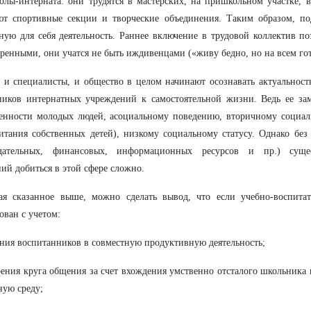
олы-интерната: они трудятся в мастерских, на пришкольном участке, в
ют спортивные секции и творческие объединения. Таким образом, по
ную для себя деятельность. Раннее включение в трудовой коллектив по
еренными, они учатся не быть иждивенцами («живу бедно, но на всем го
 и специалисты, и общество в целом начинают осознавать актуальнос
ников интернатных учреждений к самостоятельной жизни. Ведь ее за
енности молодых людей, асоциальному поведению, вторичному социаль
итания собственных детей), низкому социальному статусу. Однако без
одательных, финансовых, информационных ресурсов и пр.) суще
ий добиться в этой сфере сложно.
ая сказанное выше, можно сделать вывод, что если учебно-воспитат
ован с учетом:
ния воспитанников в совместную продуктивную деятельность;
ения круга общения за счет вхождения умственно отсталого школьник
ную среду;