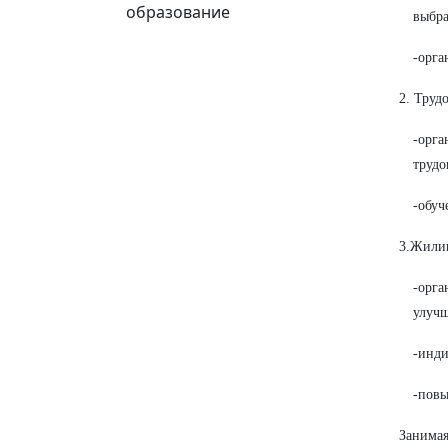
образование
выбра
-орга
2. Труд
-орга
трудо
-обуч
3.Жили
-орг
улуч
-инди
-повы
Занимая