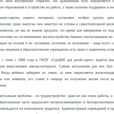
ить свой внутренний стержень. Их дальнейший путь определяется 
ие образования и устройство на работу, а также наличие поддержки в п
ники-сироты нашего интерната составляют особую группу риск
енному сроку выпуска они зачастую не готовы к самостоятельной жиз
развития, но мы не можем продлить это время для завершения их под
системы по отслеживанию жизнеустройства бывших воспитанников не 
ция не полная и не системная, источник ее получения – чаще всего 
ые сведения в образовательном учреждении есть лишь о первичном устр
и с этим с 2008 года в ГКОУ «С(к)ШИ для детей-сирот» ведется мо
ния выпускников школы-интерната. Самым актуальным для них был
. Когда ребенка забирают из семьи, за ним закрепляется жилплощад
ры или комнаты, его ставят в очередь на получение жилья после в
ния.
актуальная проблема – их трудоустройство: даже не сам поиск работы, а
Выпускникам часто предлагают низкооплачиваемую и бесперспективную
ровождается их нежеланием трудиться. Администрация учреждений и пр