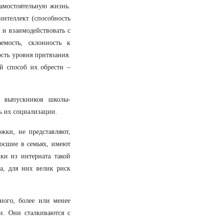
амостоятельную жизнь.
нтеллект (способность
 и взаимодействовать с
емость, склонность к
сть уровня притязания.
й способ их обрести –
а выпускников школы-
ь их социализации.
жки, не представляют,
росшие в семьях, имеют
ики из интерната такой
, для них велик риск
ого, более или менее
и. Они сталкиваются с