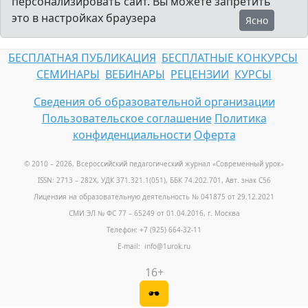
персонализировать сайт. Вы можете запретить
это в настройках браузера
Ясно
БЕСПЛАТНАЯ ПУБЛИКАЦИЯ
БЕСПЛАТНЫЕ КОНКУРСЫ
СЕМИНАРЫ
ВЕБИНАРЫ
РЕЦЕНЗИИ
КУРСЫ
Сведения об образовательной организации
Пользовательское соглашение
Политика
конфиденциальности
Оферта
© 2010 – 2026, Всероссийский педагогический журнал «Современный урок
»
ISSN: 2713 – 282X, УДК 371.321.1(051), ББК 74.202.701, Авт. знак С56
Лицензия на образовательную деятельность № 041875 от 29.12.2021
СМИ ЭЛ № ФС 77 – 65249 от 01.04.2016, г. Москва
Телефон: +7 (925) 664-32-11
E-mail: info@1urok.ru
16+