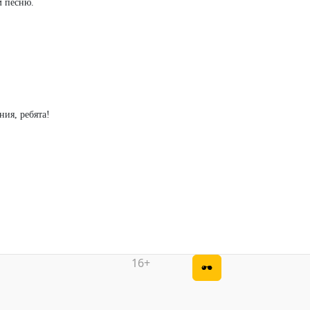
м песню.
ия, ребята!
16+