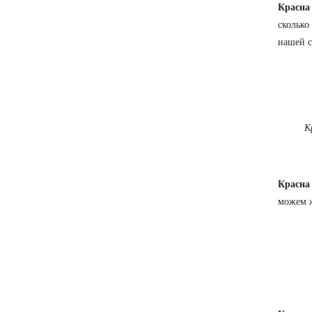
Красна
сколько
нашей с
К
Красна
можем ж