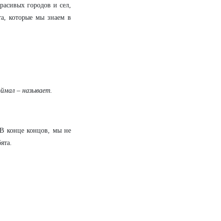
красивых городов и сел,
та, которые мы знаем в
оймал – называет.
В конце концов, мы не
ята.