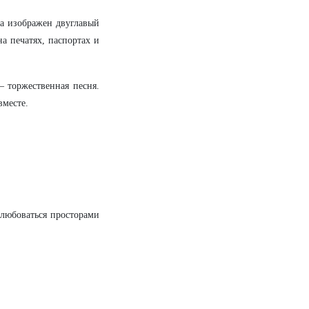
та изображен двуглавый
на печатях, паспортах и
 торжественная песня.
вместе.
олюбоваться просторами