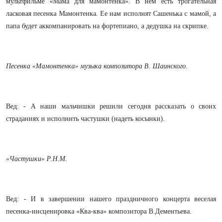
мультфильме «Мама для мамонтенка». В нем есть трогательная
ласковая песенка Мамонтенка. Ее нам исполнят Сашенька с мамой, а
папа будет аккомпанировать на фортепиано, а дедушка на скрипке.
Песенка «Мамонтенка» музыка композитора В. Шаинского.
Вед: - А наши мальчишки решили сегодня рассказать о своих
страданиях и исполнить частушки (надеть косынки).
«Частушки» Р.Н.М.
Вед: - И в завершении нашего праздничного концерта веселая
песенка-инсценировка «Ква-ква» композитора В.Дементьева.