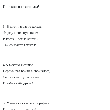
И никакого тихого часа!
3. В школу я давно хотела,
Форму школьную надела
В косах – белые банты -
Так сбываются мечты!
4.А мечтаю я сейчас
Первый раз войти в свой класс,
Сесть за парту поскорей
И найти себе друзей!
5. У меня - букварь в портфеле
И тетради, и дневник!