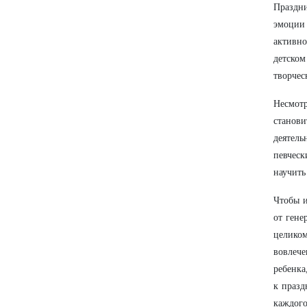
Праздни
эмоции 
активн
детском
творчес
Несмотр
станови
деятель
певческ
научить
Чтобы и
от гене
целиком
вовлеч
ребенка
к празд
каждого