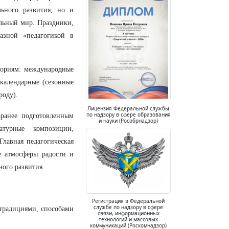
льного развития, но и
льный мир. Праздники,
азной «педагогикой в
гориям: международные
 календарные (сезонные
роду).
Лицензия Федеральной службы
по надзору в сфере образования
аранее подготовленным
и науки (Рособрнадзор)
турные композиции,
Главная педагогическая
е атмосферы радости и
ного развития.
Регистрация в Федеральной
службе по надзору в сфере
 традициями, способами
связи, информационных
технологий и массовых
коммуникаций (Роскомнадзор)