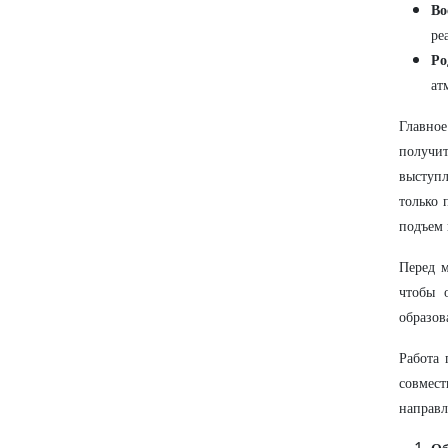
Во
ре
Ро
ат
Главно
получи
выступл
только 
подъем 
Перед м
чтобы 
образов
Работа 
совмес
направл