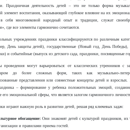
ти. Праздничная деятельность детей – это не только форма музыка
й элемент воспитания, оказывающий глубокое влияние на их эмоциона
 в себя многовековой народный опыт и традиции, служат своеобр
и», где все элементы гармонично сочетаются.
ольных учреждениях праздники классифицируются по различным кате
ер, День защиты детей), государственные (Новый год, День Победы),
ки) и событийные (выпуск из детского сада, праздники, посвященные го
ы проведения могут варьироваться: от классических утренников с з
уаром до более сложных форм, таких как музыкально-литера
изованные представления или совместные концерты детей и взрослых. 
раздника – формирование у ребенка положительных эмоций, создани
е его эмоциональной сферы, что является залогом гармоничного личност
ки играют важную роль в развитии детей, решая ряд ключевых задач:
льтурное обогащение:
Они знакомят детей с культурой праздников, их
ганизации и правилами приема гостей.