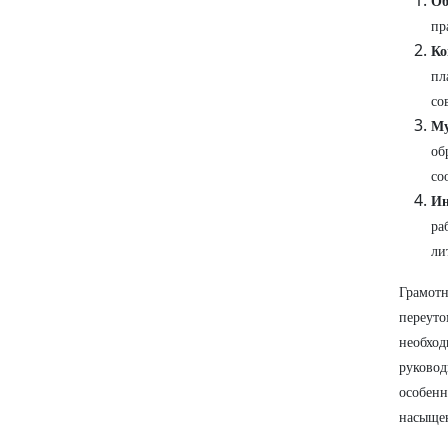
Об
пр
Ко
пл
со
Му
об
со
Ин
ра
ли
Грамот
переут
необхо
руково
особен
насыще