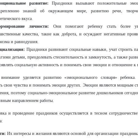
оциональное развитие:
Праздники вызывают положительные эмоци
креплению знаний об окружающем мире, развитию речи, творче
тетического вкуса.
рмирование личности:
Они помогают ребенку стать более ув
авственные качества, такие как доброта, и осуждают негативные прояв
оизма и равнодушия.
циализация:
Праздники развивают социальные навыки, учат строить п
угими детьми, преодолевать стеснительность и замкнутость, а также раз
оявлять социальную активность и понимать свои эмоции и отношение к
 внимание уделяется развитию «эмоционального словаря» ребенка.
ь свои чувства и понимать эмоции других. Эмоции являются мощным с
ния, поэтому социально-эмоциональное развитие дошкольников сегодня
вным направлением работы.
вка и проведение праздников осуществляется в тесном сотрудничеств
а:
ти:
Их интересы и желания являются основой для организации праздник