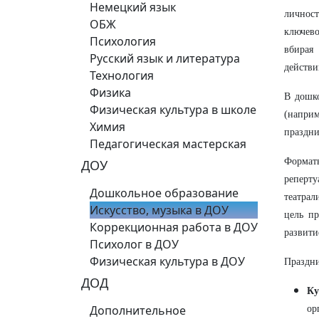
Немецкий язык
личнос
ОБЖ
ключево
Психология
вбирая
Русский язык и литература
действи
Технология
Физика
В дошк
Физическая культура в школе
(наприм
Химия
праздни
Педагогическая мастерская
Формат
ДОУ
реперт
Дошкольное образование
театрал
Искусство, музыка в ДОУ
цель п
Коррекционная работа в ДОУ
развити
Психолог в ДОУ
Физическая культура в ДОУ
Праздни
ДОД
Ку
Дополнительное
ор