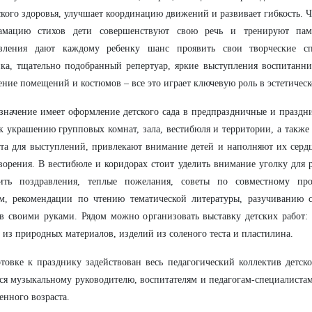
кого здоровья, улучшает координацию движений и развивает гибкость. Ч
амацию стихов дети совершенствуют свою речь и тренируют памя
авления дают каждому ребенку шанс проявить свои творческие сп
ка, тщательно подобранный репертуар, яркие выступления воспитанни
ние помещений и костюмов – все это играет ключевую роль в эстетическ
значение имеет оформление детского сада в предпраздничные и празд
к украшению групповых комнат, зала, вестибюля и территории, а также
та для выступлений, привлекают внимание детей и наполняют их серд
ворения. В вестибюле и коридорах стоит уделить внимание уголку для 
тить поздравления, теплые пожелания, советы по совместному пр
ом, рекомендации по чтению тематической литературы, разучиванию 
в своими руками. Рядом можно организовать выставку детских работ:
 из природных материалов, изделий из соленого теста и пластилина.
товке к празднику задействован весь педагогический коллектив детско
ся музыкальному руководителю, воспитателям и педагогам-специалиста
енного возраста.