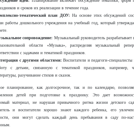
суждение идей:
Планирование включает обсуждение тематики, форм 
аздников и сроков их реализации в течение года.
мплексно-тематический план ДОУ:
На основе этих обсуждений сос
ан работы дошкольного учреждения на учебный год, который утвержда
вете.
зыкальное сопровождение:
Музыкальный руководитель разрабатывает 
разовательной области «Музыка», распределяя музыкальный реп
ответствии с задачами и тематикой праздников.
теграция с другими областями:
Воспитатели и педагоги-специалисты 
боту с детьми, связанную с тематикой праздников, например, ч
тературы, разучивание стихов и сказок.
ное планирование, как долгосрочное, так и по календарю, позволя
омления детей при подготовке к празднику. Это дает возможнос
димый материал, не нарушая привычного ритма жизни детского сад
дитель и воспитатели хорошо знают каждого ребенка, его увлече
ности, они могут сделать каждый день пребывания в саду по-на
нным.