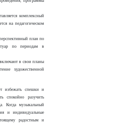
проведения, программы
тавляется комплексный
ется на педагогическом
перспективный план по
ертуар по периодам в
включают в свои планы
тение художественной
ет избежать спешки и
ть спокойно разучить
а. Когда музыкальный
ния и индивидуальные
стоящему радостным и