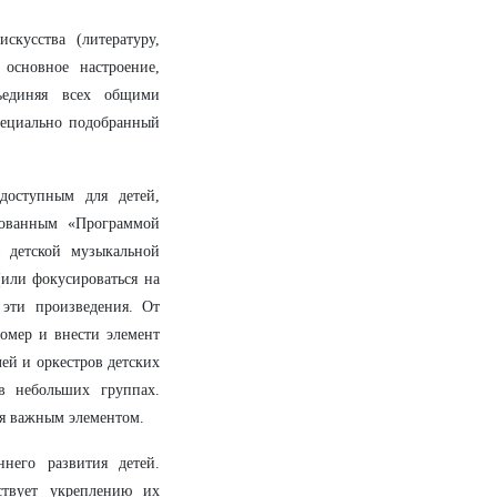
кусства (литературу,
 основное настроение,
ъединяя всех общими
пециально подобранный
доступным для детей,
ндованным «Программой
 детской музыкальной
(или фокусироваться на
эти произведения. От
номер и внести элемент
ей и оркестров детских
в небольших группах.
я важным элементом.
него развития детей.
ствует укреплению их