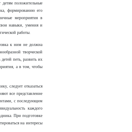
ят детям положительные
нка, формированию его
ничные мероприятия в
свои навыки, умения и
гической работы.
товка к ним не должна
нообразной творческой
 детей петь, развить их
риятия, а в том, чтобы
ку, следует отказаться
няют все представление
ентами, с последующим
видуальность каждого
аздника. При подготовке
тироваться на интересы