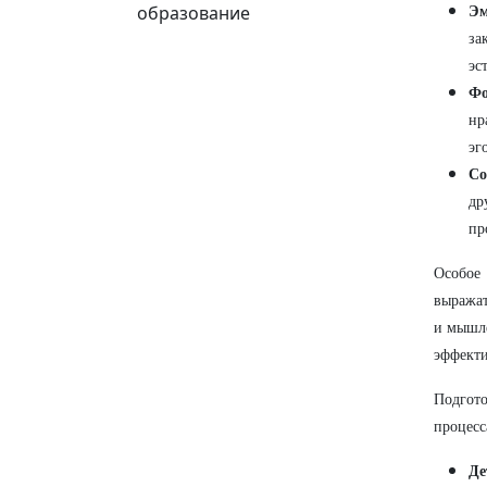
образование
Эм
за
эс
Фо
нр
эг
Со
др
пр
Особое
выражат
и мышле
эффекти
Подгото
процесс
Де