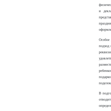
физичес
и декл
предст
праздни
оформле
Особое 
подход 
реквизи
удовлет
размес
ребенк
подарко
поделок
В подго
отводит
определ