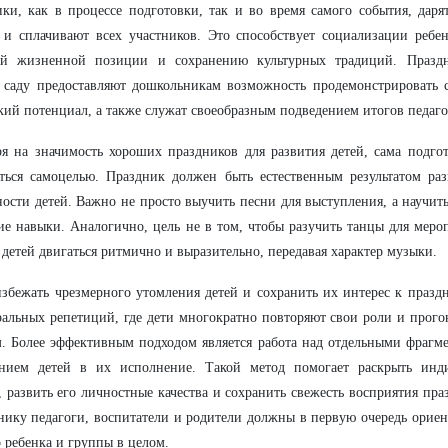
ки, как в процессе подготовки, так и во время самого события, дар
и сплачивают всех участников. Это способствует социализации ребе
ой жизненной позиции и сохранению культурных традиций. Празд
 саду предоставляют дошкольникам возможность продемонстрировать 
кий потенциал, а также служат своеобразным подведением итогов педаго
я на значимость хороших праздников для развития детей, сама подго
ться самоцелью. Праздник должен быть естественным результатом раз
ности детей. Важно не просто выучить песни для выступления, а научить
ие навыки. Аналогично, цель не в том, чтобы разучить танцы для мероп
 детей двигаться ритмично и выразительно, передавая характер музыки.
збежать чрезмерного утомления детей и сохранить их интерес к праздни
ральных репетиций, где дети многократно повторяют свои роли и прого
. Более эффективным подходом является работа над отдельными фрагм
ением детей в их исполнение. Такой метод помогает раскрыть инди
, развить его личностные качества и сохранить свежесть восприятия пр
нику педагоги, воспитатели и родители должны в первую очередь ориен
 ребенка и группы в целом.