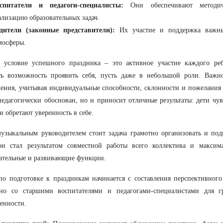
спитатели и педагоги-специалисты:
Они обеспечивают методич
ализацию образовательных задач.
дители (законные представители):
Их участие и поддержка важны
мосферы.
е условие успешного праздника – это активное участие каждого ре
ть возможность проявить себя, пусть даже в небольшой роли. Важн
ения, учитывая индивидуальные способности, склонности и пожелания 
педагогически обоснован, но и приносит отличные результаты: дети ч
и обретают уверенность в себе.
узыкальным руководителем стоит задача грамотно организовать и под
он стал результатом совместной работы всего коллектива и максим
ательные и развивающие функции.
по подготовке к праздникам начинается с составления перспективного
тно со старшими воспитателями и педагогами-специалистами для 
енности.