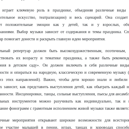
 играет ключевую роль в празднике, объединяя различные виды ис
зительное искусство, театрализацию) и весь сценарий. Она создает
ет положительные эмоции как у детей, так и у взрослых, об
ваниями. Выбор музыки зависит от содержания и темы праздника. С
ар помогает донести и раскрыть главную идею мероприятия.
льный репертуар должен быть высокохудожественным, поэтичным, 
тствовать их возрасту и тематике праздника, а также быть рекоме
ания в детском саду». Он должен включать в себя различные виды
ности и опираться на народную, классическую и современную музыку 
из этих направлений). Важно, чтобы дети хорошо знали и любили 
х зависит, как представить выступления детей, как обыграть каждый 
нности. Инсценировки, танцы, сольные выступления, пьесы для ансамбл
льных инструментов можно разучивать как индивидуально, так и 
ание фонограмм с грамотным исполнением живой музыки также являетс
ичные мероприятия открывают широкие возможности для всесторон
ое участие малышей в пении, играх, танцах и хороводах способ