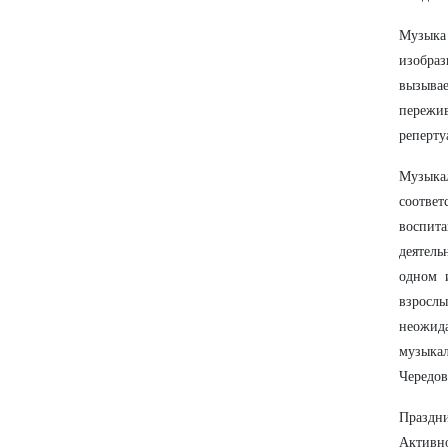
Музыка
изобра
вызыва
пережи
реперту
Музыка
соотве
воспит
деятель
одном 
взрослы
неожида
музыка
Чередов
Праздн
Активн