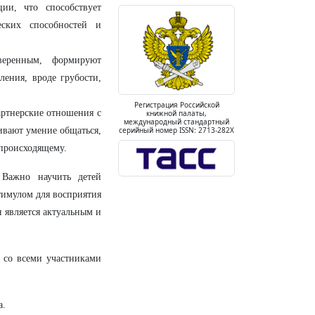
и, что способствует
ских способностей и
еренным, формируют
ления, вроде грубости,
Регистрация Российской
артнерские отношения с
книжной палаты,
международный стандартный
вивают умение общаться,
серийный номер ISSN: 2713-282X
 происходящему.
 Важно научить детей
тимулом для восприятия
 является актуальным и
е со всеми участниками
а.