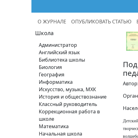
О ЖУРНАЛЕ
ОПУБЛИКОВАТЬ СТАТЬЮ
Школа
Администратор
Английский язык
Библиотека школы
Под
Биология
пед
География
Информатика
Автор
Искусство, музыка, МХК
Орган
История и обществознание
Классный руководитель
Насел
Коррекционная работа в
школе
Детский
Математика
творче
Начальная школа
волшебс