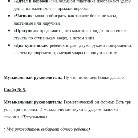
«Дятел и воробей»:
на большой пластинке изображают удары
дятла, на маленькой — прыжки воробья.
«Часики»:
можно обыграть, как тикают большие часы,
настенные или наручные.
«Прогулка»:
представить, что молоточек «идёт по лесенке» —
стучать по ступенькам вверх, а потом вниз.
«Два кузнечика»:
ребёнок играет двумя руками попеременно,
а затем одновременно, смещая удары на одну пластину.
Музыкальный руководитель:
Ну что, помогаем Вовке дальше.
Слайд № 5.
Музыкальный руководитель:
Геометрической он формы: Есть три
угла, три стороны. И металлические звуки С ударом палочки
слышны.
(Треугольник)
( Муз.руководитель выбирает одного ребенка)