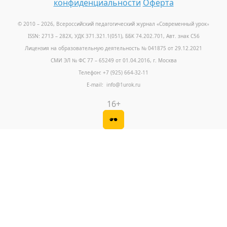
конфиденциальности
Оферта
© 2010 – 2026, Всероссийский педагогический журнал «Современный урок
»
ISSN: 2713 – 282X, УДК 371.321.1(051), ББК 74.202.701, Авт. знак С56
Лицензия на образовательную деятельность № 041875 от 29.12.2021
СМИ ЭЛ № ФС 77 – 65249 от 01.04.2016, г. Москва
Телефон: +7 (925) 664-32-11
E-mail: info@1urok.ru
16+