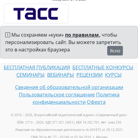
Мы сохраняем «куки»
по правилам,
чтобы
персонализировать сайт. Вы можете запретить
это в настройках браузера
Ясно
БЕСПЛАТНАЯ ПУБЛИКАЦИЯ
БЕСПЛАТНЫЕ КОНКУРСЫ
СЕМИНАРЫ
ВЕБИНАРЫ
РЕЦЕНЗИИ
КУРСЫ
Сведения об образовательной организации
Пользовательское соглашение
Политика
конфиденциальности
Оферта
© 2010 – 2026, Всероссийский педагогический журнал «Современный урок
»
ISSN: 2713 – 282X, УДК 371.321.1(051), ББК 74.202.701, Авт. знак С56
Лицензия на образовательную деятельность № 041875 от 29.12.2021
СМИ ЭЛ № ФС 77 – 65249 от 01.04.2016, г. Москва