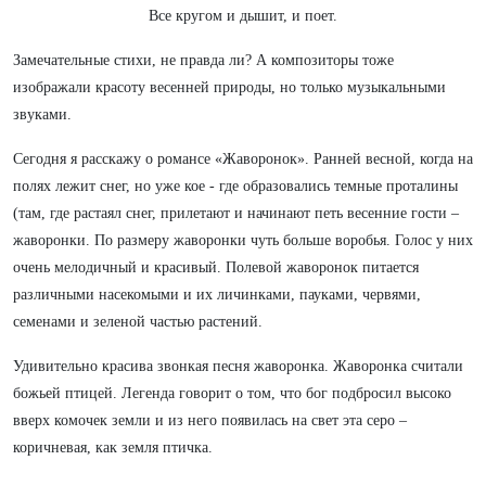
Все кругом и дышит, и поет.
Замечательные стихи, не правда ли? А композиторы тоже
изображали красоту весенней природы, но только музыкальными
звуками.
Сегодня я расскажу о романсе «Жаворонок». Ранней весной, когда на
полях лежит снег, но уже кое - где образовались темные проталины
(там, где растаял снег, прилетают и начинают петь весенние гости –
жаворонки. По размеру жаворонки чуть больше воробья. Голос у них
очень мелодичный и красивый. Полевой жаворонок питается
различными насекомыми и их личинками, пауками, червями,
семенами и зеленой частью растений.
Удивительно красива звонкая песня жаворонка. Жаворонка считали
божьей птицей. Легенда говорит о том, что бог подбросил высоко
вверх комочек земли и из него появилась на свет эта серо –
коричневая, как земля птичка.