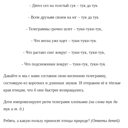
- Дятел сел на толстый сук – тук да тук.
- Всем друзьям своим на юг – тук да тук.
- Телеграммы срочно шлет – туки-туки-тук,
- Что весна уже идет – туки-туки-тук.
- Что растаял снег вокруг – туки-тук, туки-тук,
- Что подснежники вокруг – туки-тук, туки-тук.
Давайте и мы с вами составим свою весеннюю телеграмму,
состоящую из коротких и длинных звуков. И отправим её в тёплые
края птицам, что б они быстрее возвращались.
Дети импровизируют ритм телеграмм хлопками
(на слова тук да
тук и т. д.)
Ребята, а какую пользу приносят птицы природе?
(Ответы детей)