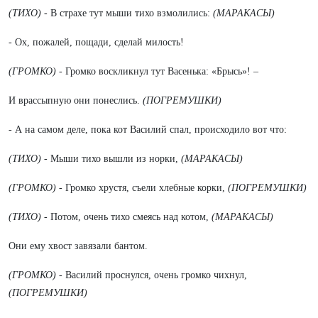
(ТИХО)
- В страхе тут мыши тихо взмолились:
(МАРАКАСЫ)
- Ох, пожалей, пощади, сделай милость!
(ГРОМКО)
- Громко воскликнул тут Васенька: «Брысь»! –
И врассыпную они понеслись.
(ПОГРЕМУШКИ)
- А на самом деле, пока кот Василий спал, происходило вот что:
(ТИХО) -
Мыши тихо вышли из норки,
(МАРАКАСЫ)
(ГРОМКО)
- Громко хрустя, съели хлебные корки,
(ПОГРЕМУШКИ)
(ТИХО)
- Потом, очень тихо смеясь над котом,
(МАРАКАСЫ)
Они ему хвост завязали бантом.
(ГРОМКО) -
Василий проснулся, очень громко чихнул,
(ПОГРЕМУШКИ)