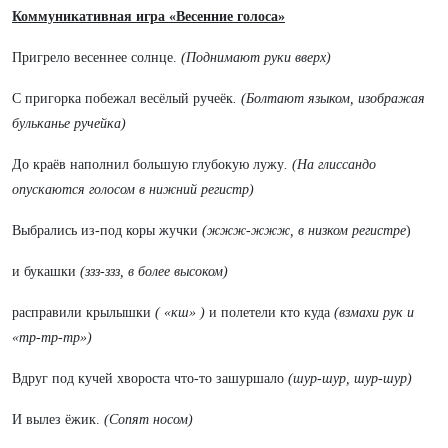
Коммуникативная игра «Весенние голоса»
Пригрело весеннее солнце.
(Поднимают руки вверх)
С пригорка побежал весёлый ручеёк
. (Болтают языком, изображая
бульканье ручейка)
До краёв наполнил большую глубокую лужу
. (На глиссандо
опускаются голосом в нижний регистр)
Выбрались из-под коры жучки
(жжж-жжж, в низком регистре
)
и букашки
(ззз-ззз, в более высоком)
расправили крылышки
( «кш» )
и полетели кто куда
(взмахи рук и
«тр-тр-тр»)
Вдруг под кучей хвороста что-то зашуршало
(шур-шур, шур-шур)
И вылез ёжик.
(Сопят носом)