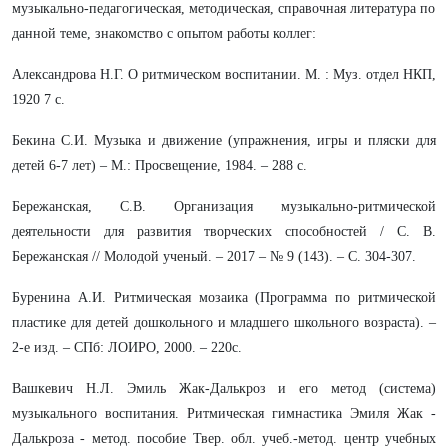
музыкально-педагогическая, методическая, справочная литература по
данной теме, знакомство с опытом работы коллег:
Александрова Н.Г. О ритмическом воспитании. М. : Муз. отдел НКП,
1920 7 с.
Бекина С.И. Музыка и движение (упражнения, игры и пляски для
детей 6-7 лет) – М.: Просвещение, 1984. – 288 с.
Бережанская, С.В. Организация музыкально-ритмической
деятельности для развития творческих способностей / С. В.
Бережанская // Молодой ученый. – 2017 – № 9 (143). – С. 304-307.
Буренина А.И. Ритмическая мозаика (Программа по ритмической
пластике для детей дошкольного и младшего школьного возраста). –
2-е изд. – СПб: ЛОИРО, 2000. – 220с.
Вашкевич Н.Л. Эмиль Жак-Далькроз и его метод (система)
музыкального воспитания. Ритмическая гимнастика Эмиля Жак -
Далькроза - метод. пособие Твер. обл. учеб.-метод. центр учебных