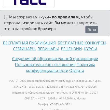
Мы сохраняем «куки»
по правилам,
чтобы
персонализировать сайт. Вы можете запретить
это в настройках браузера
Ясно
БЕСПЛАТНАЯ ПУБЛИКАЦИЯ
БЕСПЛАТНЫЕ КОНКУРСЫ
СЕМИНАРЫ
ВЕБИНАРЫ
РЕЦЕНЗИИ
КУРСЫ
Сведения об образовательной организации
Пользовательское соглашение
Политика
конфиденциальности
Оферта
© 2010 – 2026, Всероссийский педагогический журнал «Современный урок
»
ISSN: 2713 – 282X, УДК 371.321.1(051), ББК 74.202.701, Авт. знак С56
Лицензия на образовательную деятельность № 041875 от 29.12.2021
СМИ ЭЛ № ФС 77 – 65249 от 01.04.2016, г. Москва
Телефон: +7 (925) 664-32-11