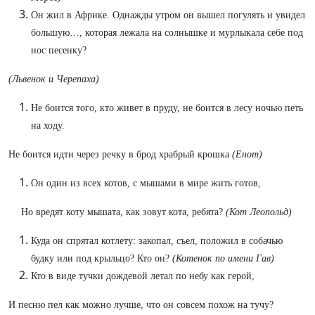
Он жил в Африке. Однажды утром он вышел погулять и увидел
большую…, которая лежала на солнышке и мурлыкала себе под
нос песенку?
(Львенок и Черепаха)
Не боится того, кто живет в пруду, не боится в лесу ночью петь
на ходу.
Не боится идти через речку в брод храбрый крошка
(Енот)
Он один из всех котов, с мышами в мире жить готов,
Но вредят коту мышата, как зовут кота, ребята?
(Кот Леопольд)
Куда он спрятал котлету: закопал, съел, положил в собачью
будку или под крыльцо? Кто он?
(Котенок по имени Гав)
Кто в виде тучки дождевой летал по небу как герой,
И песню пел как можно лучше, что он совсем похож на тучу?