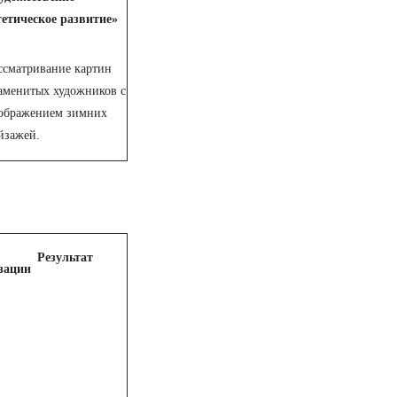
тетическое развитие»
ссматривание картин
аменитых художников с
ображением зимних
йзажей.
Результат
зации