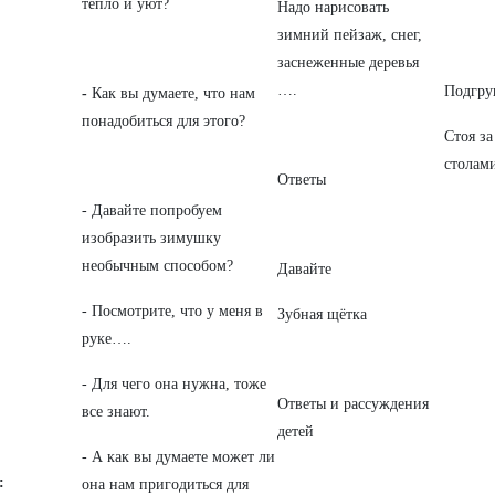
тепло и уют?
Надо нарисовать
зимний пейзаж, снег,
заснеженные деревья
….
Подгру
-
Как вы думаете, что нам
понадобиться для этого?
Стоя за
столам
Ответы
- Давайте попробуем
изобразить зимушку
необычным способом?
Давайте
- Посмотрите, что у меня в
Зубная щётка
руке….
- Для чего она нужна, тоже
Ответы и рассуждения
все знают.
детей
- А как вы думаете может ли
:
она нам пригодиться для