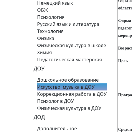
Образо
Немецкий язык
област
ОБЖ
Психология
Форма
Русский язык и литература
педаго
Технология
меропр
Физика
Физическая культура в школе
Возрас
Химия
Педагогическая мастерская
Цель
ДОУ
Дошкольное образование
Искусство, музыка в ДОУ
Коррекционная работа в ДОУ
Програ
Психолог в ДОУ
Физическая культура в ДОУ
ДОД
Дополнительное
Средст