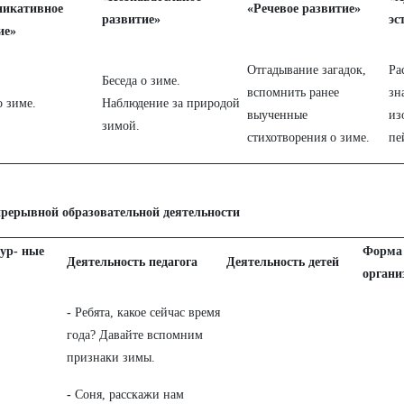
икативное
«Речевое развитие»
развитие»
эс
ие»
Отгадывание загадок,
Ра
Беседа о зиме.
вспомнить ранее
зн
о зиме.
Наблюдение за природой
выученные
из
зимой.
стихотворения о зиме.
пе
прерывной образовательной деятельности
ур- ные
Форма
Деятельность педагога
Деятельность детей
органи
-
Ребята, какое сейчас время
года? Давайте вспомним
признаки зимы.
-
Соня, расскажи нам