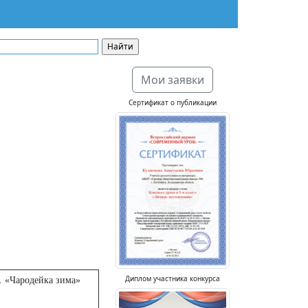
Мои заявки
Сертификат о публикации
Диплом участника конкурса
. «Чародейка зима»