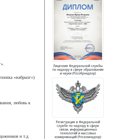
г».
Лицензия Федеральной службы
по надзору в сфере образования
и науки (Рособрнадзор)
ехника «набрызг»)
вания, любовь к
Регистрация в Федеральной
службе по надзору в сфере
связи, информационных
технологий и массовых
дожников и т.д.
коммуникаций (Роскомнадзор)