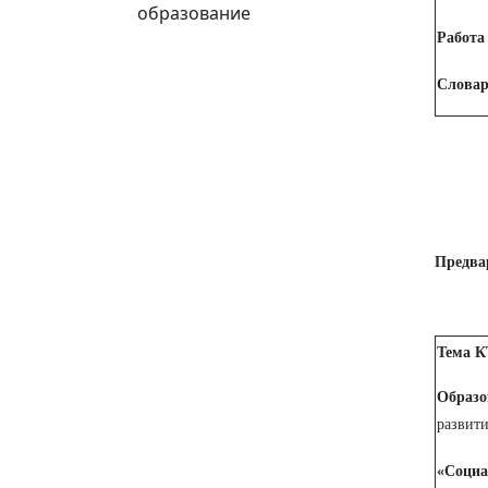
образование
Работа
Словар
Предва
Тема К
Образо
развити
«Социа