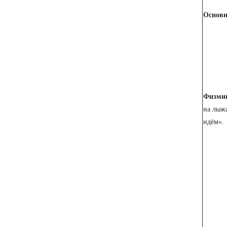
Основн
Физми
на лыжа
идём».