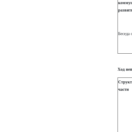
коммун
развит
Беседа 
Ход не
Структ
части