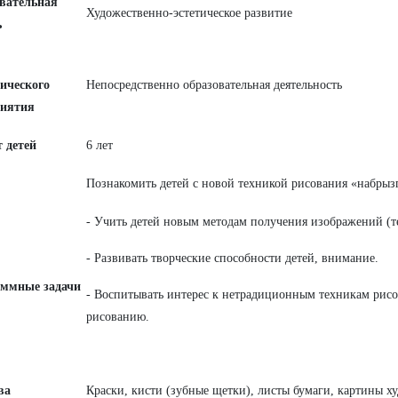
вательная
Художественно-эстетическое развитие
ь
гического
Непосредственно образовательная деятельность
иятия
т детей
6 лет
Познакомить детей с новой техникой рисования «набрыз
- Учить детей новым методам получения изображений (т
- Развивать творческие способности детей, внимание.
ммные задачи
- Воспитывать интерес к нетрадиционным техникам рисо
рисованию.
ва
Краски, кисти (зубные щетки), листы бумаги, картины ху