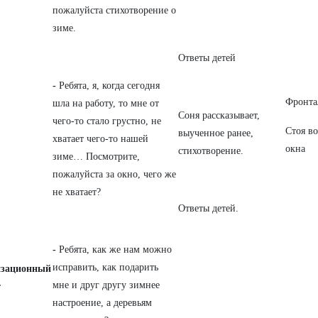
пожалуйста стихотворение о
зиме.
Ответы детей
-
Ребята, я, когда сегодня
Фронта
шла на работу, то мне от
Соня рассказывает,
чего-то стало грустно, не
Стоя во
выученное ранее,
хватает чего-то нашей
окна
стихотворение.
зиме… Посмотрите,
пожалуйста за окно, чего же
не хватает?
Ответы детей.
-
Ребята,
как же нам можно
исправить, как подарить
изационный
мне и друг другу зимнее
т
настроение, а деревьям