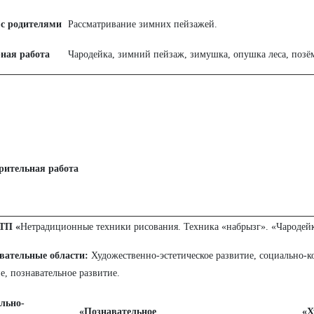
 с родителями
Рассматривание зимних пейзажей.
ная работа
Чародейка, зимний пейзаж, зимушка, опушка леса, позё
рительная работа
ТП «
Нетрадиционные техники рисования. Техника «набрызг». «Чародейк
вательные области:
Художественно-эстетическое развитие, социально-
е, познавательное развитие.
льно-
«Познавательное
«Х