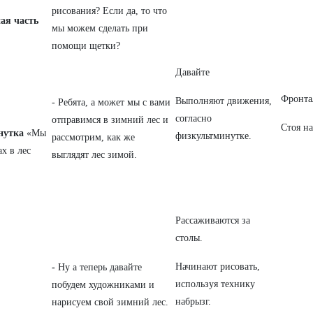
рисования? Если да, то что
ая часть
мы можем сделать при
помощи щетки?
Давайте
Фронта
Выполняют движения,
- Ребята, а может мы с вами
согласно
отправимся в зимний лес и
Стоя на
нутка
«Мы
физкультминутке.
рассмотрим, как же
х в лес
выглядят лес зимой.
Рассаживаются за
столы.
Начинают рисовать,
-
Ну а теперь давайте
используя технику
побудем художниками и
набрызг.
нарисуем свой зимний лес.