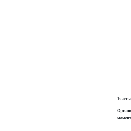
1часть:
Орган
момен