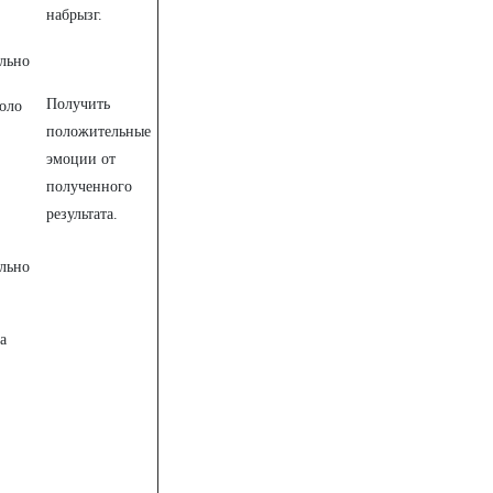
набрызг.
льно
Получить
коло
положительные
эмоции от
полученного
результата.
льно
а