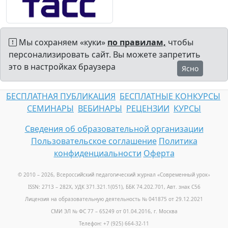
Мы сохраняем «куки»
по правилам,
чтобы
персонализировать сайт. Вы можете запретить
это в настройках браузера
Ясно
БЕСПЛАТНАЯ ПУБЛИКАЦИЯ
БЕСПЛАТНЫЕ КОНКУРСЫ
СЕМИНАРЫ
ВЕБИНАРЫ
РЕЦЕНЗИИ
КУРСЫ
Сведения об образовательной организации
Пользовательское соглашение
Политика
конфиденциальности
Оферта
© 2010 – 2026, Всероссийский педагогический журнал «Современный урок
»
ISSN: 2713 – 282X, УДК 371.321.1(051), ББК 74.202.701, Авт. знак С56
Лицензия на образовательную деятельность № 041875 от 29.12.2021
СМИ ЭЛ № ФС 77 – 65249 от 01.04.2016, г. Москва
Телефон: +7 (925) 664-32-11