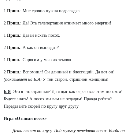
1
Приш.
: Мне срочно нужна подзарядка
2
Приш.
: Да! Эта телепортация отнимает много энергии!
1
Приш.
: Давай искать посох.
2
Приш.
: А как он выглядит?
1
Приш.
: Спросим у мелких землян.
2
Приш.
: Вспомнил! Он длинный и блестящий. Да вот он!
(показывает на Б.Я)
У той старой, страшной женщины!
Б.Я
: Это я –то страшная? Да я щас как огрею вас этим посохом!
Будете знать! А посох мы вам не отдадим! Правда ребята?
Передавайте скорей по кругу друг другу
Игра «Отними посох»
Дети стоят по кругу. Под музыку передают посох. Когда он