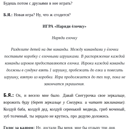
Будешь потом с друзьями в нее играть?
Б.Я.:
Новая игра? Ну, что ж сгодится?
ИГРА «Наряди ёлочку»
Наряди елочку
Разделите детей на две команды. Между командами у ёлочки
поставьте коробку с елочными игрушками. В распоряжение каждой
команды игроков предоставляются елочка. Игроки каждой команды
должны в сундуке взять 1 игрушку, пробежать до елки и повесить
игрушку, взятую из коробки. Игра продолжается до тех пор, пока не
закончатся украшения.
Б.Я.:
Ох, и весело мне было. Давай Снегурочка свое зеркальце,
ворожить буду (
берет зеркальце у Снегурки. и читает заклинание).
Колдуй баба, колдуй дед, колдуй серенький медведь, гриб моченый,
зуб толченый, ты зерцало не крутись, про дедулю доложись.
Голос за кадром:
Ну, достали Вы меня, мне бы отдыху три дня.