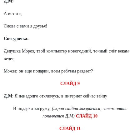
Д.М:
А вот и я,
Снова с вами я друзья!
Снегурочка:
Дедушка Мороз, твой компьютер новогодний, точный счёт векам
ведет,
Может, он еще подарки, всем ребятам раздает?
СЛАЙД 9
Д.М
: Я ненадолго отключусь, в интернет сейчас зайду
И подарки загружу.
(экран скайпа загорается, затем опять
появляется Д.М)
СЛАЙД 10
СЛАЙД 11