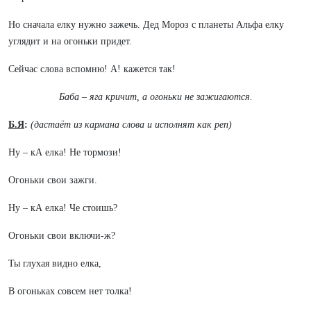
Но сначала елку нужно зажечь. Дед Мороз с планеты Альфа елку
углядит и на огоньки придет.
Сейчас слова вспомню! А! кажется так!
Баба – яга кричит, а огоньки не зажигаются.
Б.Я
:
(дастаёт из кармана слова и исполнят как реп)
Ну – кА елка! Не тормози!
Огоньки свои зажги.
Ну – кА елка! Че стоишь?
Огоньки свои включи-ж?
Ты глухая видно елка,
В огоньках совсем нет толка!