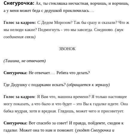
Снегурочка:
Ах, ты стекляшка несчастная, ворчишь, и ворчишь,
а у меня может беда с дедушкой приключилась….
Голос за кадром:
С Дедом Морозом? Так бы сразу и сказали? Что ж
мы нелюди какие? Подмогнуть - это мы завсегда. Соединяю.
(звук
соединения связи)
ЗВОНОК
(Тишина, не отвечает)
Снегурочка:
Не отвечает…. Ребята что делать?
Где Дедушку с подарками искать?
(обращается к зеркалу)
Голос за кадром
: Я Вам что, машина времени? Я только настоящее
могу показать, а что было и что будет – это Вы к гадалке идите. Она
бабка мудрая, хотя и вредная. Глядишь, может чего и присоветует.
Снегурочка:
Вот спасибо за совет! И правда, пойдемте, сходим к
гадалке. Может она то нам и поможет. (
уходят Снегурочка и