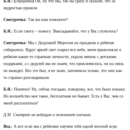
Б.Я.: (
смущенно
)
Ой, ну что Вы, так бы сразу и сказали, что за
мудростью пришли.
Снегурочка:
Так вы нам поможете?
Б.Я.:
Если смогу – помогу. Выкладывайте, что у Вас случилось?
Снегурочка:
Мы с Дедушкой Морозом на праздник к ребятам
собирались. Вдруг яркий свет озарил все небо, меня приволокли к
ребятам какие-то странные личности, украли мешок с детскими
подарками, а с дедулей мы не знаем, что приключилось, он на связь
не выходит. Кто это был, я не знаю, запомнила только, что они как-
то странно разговаривали.
Б.Я.:
Понятно! Ну, сейчас погадаю, поворожу, все, что было покажу.
Но волшебство мое такое, бесплатным не бывает. Есть у Вас, чем со
мной расплатиться?
Д.М. Смотрит на ведущую и пожимает плечами.
Вед.:
А вот если мы с ребятами научим тебя одной веселой игре.