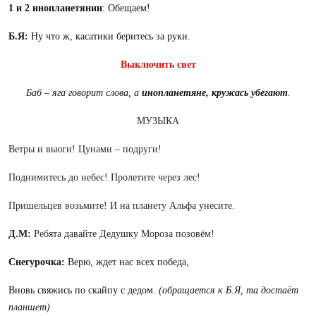
1 и 2
инопланетянин
: Обещаем!
Б.Я
:
Ну что ж, касатики беритесь за руки.
Выключить свет
Баб – яга говорит слова, а
инопланетяне, кружась убегают
.
МУЗЫКА
Ветры и вьюги! Цунами – подруги!
Поднимитесь до небес! Пролетите через лес!
Пришельцев возьмите! И на планету Альфа унесите.
Д.М
:
Ребята давайте Дедушку Мороза позовём!
Снегурочка:
Верю, ждет нас всех победа,
Вновь свяжись по скайпу с дедом.
(обращается к Б.Я, та достаёт
планшет)