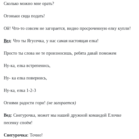
Сколько можно мне орать?
Огоньки сюда подать!
Ой! Что-то совсем не загорается, видно просроченную елку купли!
Вед
: Что ты Ягусечка, у нас самая настоящая елка!
Просто ты слова не те произносишь, ребята давай поможем
Ну-ка, елка встрепенись,
Ну- ка елка повернись,
Ну-ка, елка 1-2-3
Огнями радости гори!
(не загорается)
Вед:
Снегурочка, может мы нашей дружной командой Елочке
песенку споём!
Снегурочка:
Точно!