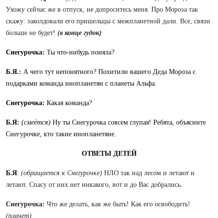
Ухожу сейчас же в отпуск, не допроситесь меня. Про Мороза так
скажу: заколдовали его пришельцы с межпланетной дали. Все, связи
больше не будет!
(в конце гудок)
Снегурочка:
Ты что-нибудь поняла?
Б.Я.:
А чего тут непонятного? Похитили вашего Деда Мороза с
подарками команда инопланетян с планеты Альфа.
Снегурочка:
Какая команда?
Б.Я:
(смеётся)
Ну ты Снегурочка совсем глупая! Ребята, объясните
Снегурочке, кто такие инопланетяне.
ОТВЕТЫ ДЕТЕЙ
Б.Я
:
(обращается к Снегурочке)
НЛО так над лесом и летают и
летают. Спасу от них нет никакого, вот и до Вас добрались.
Снегурочка:
Что же делать, как же быть! Как его освободить!
(плачет)