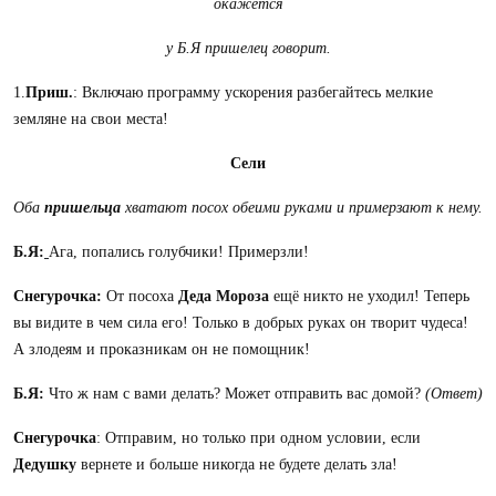
окажется
у Б.Я пришелец говорит.
1.
Приш.
: Включаю программу ускорения разбегайтесь мелкие
земляне на свои места!
Сели
Оба
пришельца
хватают посох обеими руками и примерзают к нему.
Б.Я:
Ага, попались голубчики! Примерзли!
Снегурочка
:
От посоха
Деда Мороза
ещё никто не уходил! Теперь
вы видите в чем сила его! Только в добрых руках он творит чудеса!
А злодеям и проказникам он не помощник!
Б.Я
:
Что ж нам с вами делать? Может отправить вас домой?
(Ответ)
Снегурочка
: Отправим, но только при одном условии, если
Дедушку
вернете и больше никогда не будете делать зла!