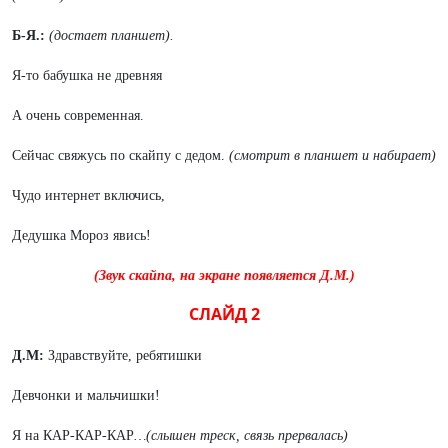
Б-Я.:
(достает планшет).
Я-то бабушка не древняя
А очень современная.
Сейчас свяжусь по скайпу с дедом.
(смотрит в планшет и набирает)
Чудо интернет включись,
Дедушка Мороз явись!
(Звук скайпа, на экране появляется Д.М.)
СЛАЙД 2
Д.М:
Здравствуйте, ребятишки
Девчонки и мальчишки!
Я на КАР-КАР-КАР
…(слышен треск, связь прервалась)