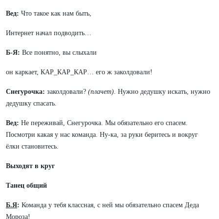
Вед:
Что такое как нам быть,
Интернет начал подводить…
Б-Я:
Все понятно, вы слыхали
он каркает, КАР_КАР_КАР… его ж заколдовали!
Снегурочка:
заколдовали?
(плачет)
. Нужно дедушку искать, нужно
дедушку спасать.
Вед:
Не переживай, Снегурочка. Мы обязательно его спасем.
Посмотри какая у нас команда. Ну-ка, за руки беритесь и вокруг
ёлки становитесь.
Выходят в круг
Танец общий
Б.Я
:
Команда у тебя классная, с ней мы обязательно спасем Деда
Мороза!