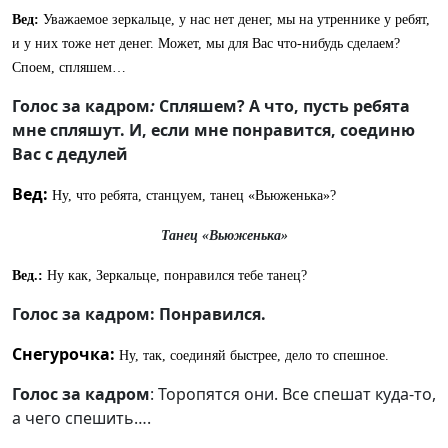
Вед:
Уважаемое зеркальце, у нас нет денег, мы на утреннике у ребят,
и у них тоже нет денег. Может, мы для Вас что-нибудь сделаем?
Споем, спляшем…
Голос за кадром
:
Спляшем? А что, пусть ребята
мне спляшут. И, если мне понравится, соединю
Вас с дедулей
Вед:
Ну, что ребята, станцуем, танец «Вьюженька»?
Танец «Вьюженька»
Вед.:
Ну как, Зеркальце, понравился тебе танец?
Голос за кадром: Понравился.
Снегурочка:
Ну, так, соединяй быстрее, дело то спешное.
Голос за кадром
: Торопятся они. Все спешат куда-то,
а чего спешить….