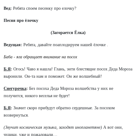
Вед:
Ребята споем песенку про елочку?
Песня
про ёлочку
(Загорается Ёлка)
Ведущая:
Ребята, давайте поаплодируем нашей ёлочке .
Баба - яга обращает внимание на посох
Б.Я
:
Огось! Чаво я нашла! Глань, энти блестящие посох Деда Мороза
выронили. Он-та нам и поможет. Он же волшебный!
Снегурочка
:
Без посоха Деда Мороза волшебства у них не
получится, никого веселья не будет!
Б.Я
:
Значит скоро прибудут обратно сердешные. За посохом
возвернуться.
(Звучит космическая музыка, заходят инопланетяне)
А
вот они,
чудики, уже и пожаловали…