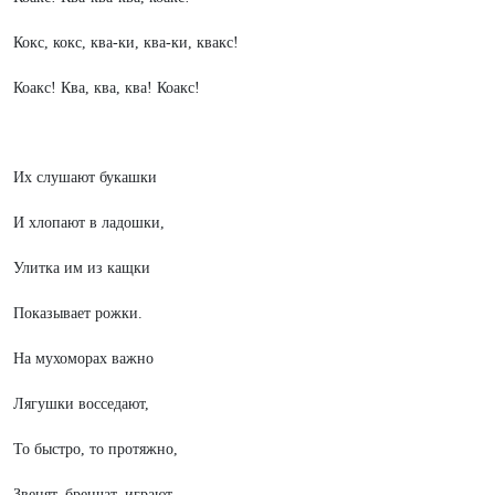
Кокс, кокс, ква-ки, ква-ки, квакс!
Коакс! Ква, ква, ква! Коакс!
Их слушают букашки
И хлопают в ладошки,
Улитка им из кащки
Показывает рожки.
На мухоморах важно
Лягушки восседают,
То быстро, то протяжно,
Звенят, бренчат, играют.