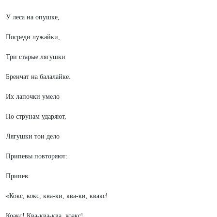
У леса на опушке,
Посреди лужайки,
Три старые лягушки
Бренчат на балалайке.
Их лапочки умело
По струнам ударяют,
Лягушки тои дело
Припевы повторяют:
Припев:
«Кокс, кокс, ква-ки, ква-ки, квакс!
Коакс! Ква-ква-ква, коакс!