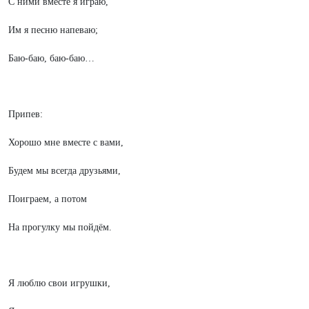
С ними вместе я играю,
Им я песню напеваю;
Баю-баю, баю-баю…
Припев:
Хорошо мне вместе с вами,
Будем мы всегда друзьями,
Поиграем, а потом
На прогулку мы пойдём.
Я люблю свои игрушки,