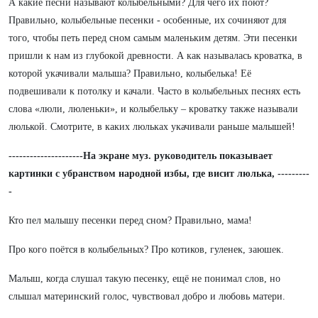
А какие песни называют колыбельными? Для чего их поют?
Правильно, колыбельные песенки - особенные, их сочиняют для
того, чтобы петь перед сном самым маленьким детям. Эти песенки
пришли к нам из глубокой древности. А как называлась кроватка, в
которой укачивали малыша? Правильно, колыбелька! Её
подвешивали к потолку и качали. Часто в колыбельных песнях есть
слова «люли, люленьки», и колыбельку – кроватку также называли
люлькой. Смотрите, в каких люльках укачивали раньше малышей!
---------------------На экране муз. руководитель показывает
картинки с убранством народной избы, где висит люлька, ---------
-
Кто пел малышу песенки перед сном? Правильно, мама!
Про кого поётся в колыбельных? Про котиков, гуленек, заюшек.
Малыш, когда слушал такую песенку, ещё не понимал слов, но
слышал материнский голос, чувствовал добро и любовь матери.