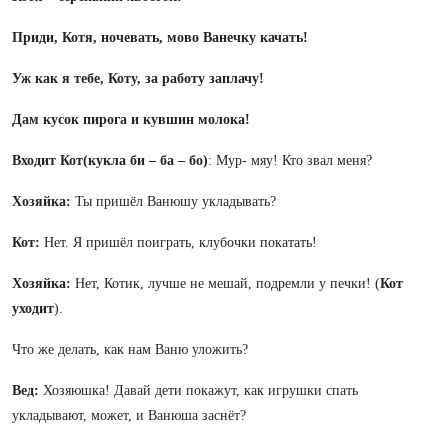
Приди, Котя, ночевать, мово Ванечку качать!
Уж как я тебе, Коту, за работу заплачу!
Дам кусок пирога и кувшин молока!
Входит Кот(кукла би – ба – бо)
: Мур- мяу! Кто звал меня?
Хозяйка:
Ты пришёл Ванюшу укладывать?
Кот:
Нет. Я пришёл поиграть, клубочки покатать!
Хозяйка:
Нет, Котик, лучше не мешай, подремли у печки! (
Кот
уходит
).
Что же делать, как нам Ваню уложить?
Вед:
Хозяюшка! Давай дети покажут, как игрушки спать
укладывают, может, и Ванюша заснёт?