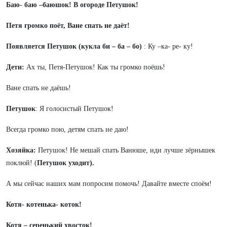
Баю- баю –баюшок! В огороде Петушок!
Петя громко поёт, Ване спать не даёт!
Появляется Петушок (кукла би – ба – бо)
: Ку –ка- ре- ку!
Дети:
Ах ты, Петя-Петушок! Как ты громко поёшь!
Ване спать не даёшь!
Петушок
: Я голосистый Петушок!
Всегда громко пою, детям спать не даю!
Хозяйка:
Петушок! Не мешай спать Ванюше, иди лучше зёрнышек
поклюй! (
Петушок уходит).
А мы сейчас наших мам попросим помочь! Давайте вместе споём!
Котя- котенька- коток!
Котя – серенький хвосток!