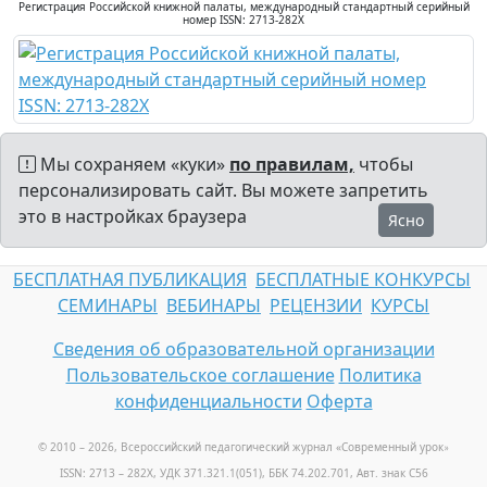
Регистрация Российской книжной палаты, международный стандартный серийный
номер ISSN: 2713-282X
Мы сохраняем «куки»
по правилам,
чтобы
персонализировать сайт. Вы можете запретить
это в настройках браузера
Ясно
БЕСПЛАТНАЯ ПУБЛИКАЦИЯ
БЕСПЛАТНЫЕ КОНКУРСЫ
СЕМИНАРЫ
ВЕБИНАРЫ
РЕЦЕНЗИИ
КУРСЫ
Сведения об образовательной организации
Пользовательское соглашение
Политика
конфиденциальности
Оферта
© 2010 – 2026, Всероссийский педагогический журнал «Современный урок
»
ISSN: 2713 – 282X, УДК 371.321.1(051), ББК 74.202.701, Авт. знак С56