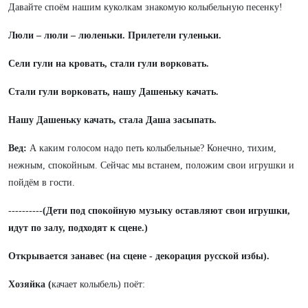
Давайте споём нашим куколкам знакомую колыбельную песенку!
Люли – люли – люленьки. Прилетели гуленьки.
Сели гули на кровать, стали гули ворковать.
Стали гули ворковать, нашу Дашеньку качать.
Нашу Дашеньку качать, стала Даша засыпать.
Вед:
А каким голосом надо петь колыбельные? Конечно, тихим,
нежным, спокойным. Сейчас мы встанем, положим свои игрушки и
пойдём в гости.
----------
(Дети под спокойную музыку оставляют свои игрушки,
идут по залу, подходят к сцене.)
Открывается занавес (на сцене - декорация русской избы).
Хозяйка (
качает колыбель) поёт: