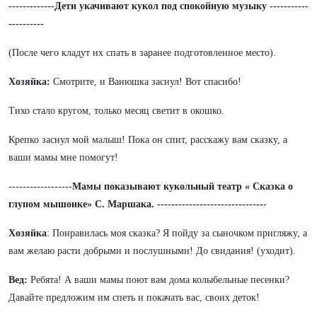
-------------Дети укачивают кукол под спокойную музыку -----------
----------
(После чего кладут их спать в заранее подготовленное место).
Хозяйка:
Смотрите, и Ванюшка заснул! Вот спасибо!
Тихо стало кругом, только месяц светит в окошко.
Крепко заснул мой малыш! Пока он спит, расскажу вам сказку, а
ваши мамы мне помогут!
------------------
Мамы показывают кукольный театр « Сказка о
глупом мышонке» С. Маршака. -------------------------------
Хозяйка
: Понравилась моя сказка? Я пойду за сыночком пригляжу, а
вам желаю расти добрыми и послушными! До свидания! (уходит).
Вед:
Ребята! А ваши мамы поют вам дома колыбельные песенки?
Давайте предложим им спеть и покачать вас, своих деток!