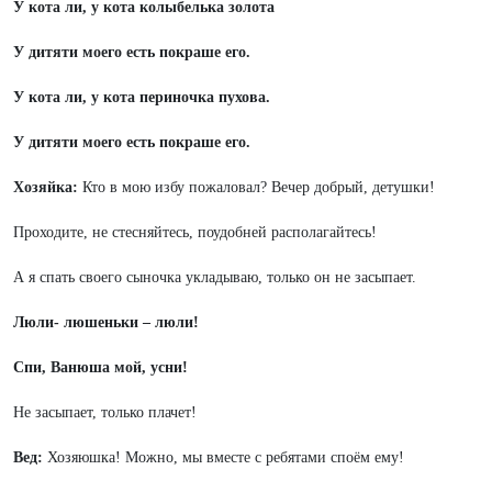
У кота ли, у кота колыбелька золота
У дитяти моего есть покраше его.
У кота ли, у кота периночка пухова.
У дитяти моего есть покраше его.
Хозяйка:
Кто в мою избу пожаловал? Вечер добрый, детушки!
Проходите, не стесняйтесь, поудобней располагайтесь!
А я спать своего сыночка укладываю, только он не засыпает.
Люли- люшеньки – люли!
Спи, Ванюша мой, усни!
Не засыпает, только плачет!
Вед:
Хозяюшка!
Можно, мы вместе с ребятами споём ему!