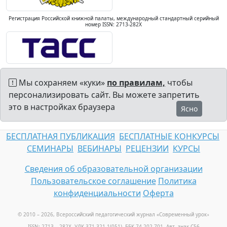
Регистрация Российской книжной палаты, международный стандартный серийный
номер ISSN: 2713-282X
Мы сохраняем «куки»
по правилам,
чтобы
персонализировать сайт. Вы можете запретить
это в настройках браузера
Ясно
БЕСПЛАТНАЯ ПУБЛИКАЦИЯ
БЕСПЛАТНЫЕ КОНКУРСЫ
СЕМИНАРЫ
ВЕБИНАРЫ
РЕЦЕНЗИИ
КУРСЫ
Сведения об образовательной организации
Пользовательское соглашение
Политика
конфиденциальности
Оферта
© 2010 – 2026, Всероссийский педагогический журнал «Современный урок
»
ISSN: 2713 – 282X, УДК 371.321.1(051), ББК 74.202.701, Авт. знак С56