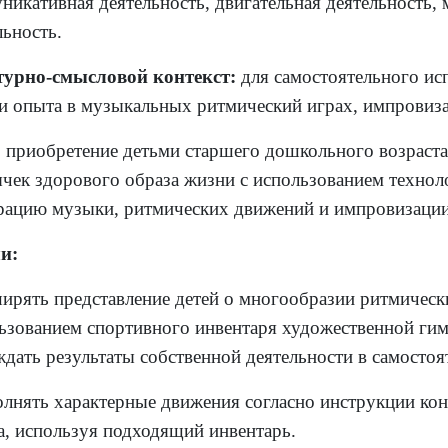
никативная деятельность, двигательная деятельность,
льность.
турно-смысловой контекст:
для самостоятельного ис
и опыта в музыкальных ритмический играх, импровиза
:
приобретение детьми старшего дошкольного возраста
чек здорового образа жизни с использованием техно
рацию музыки, ритмических движений и импровизации
и:
ширять представление детей о многообразии ритмическ
ьзованием спортивного инвентаря художественной гим
дать результаты собственной деятельности в самостоя
олнять характерные движения согласно инструкции кон
а, используя подходящий инвентарь.