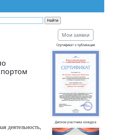
Мои заявки
Сертификат о публикации
по
спортом
Диплом участника конкурса
ая деятельность,