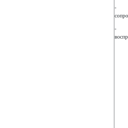
- н
сопр
- 
воспр