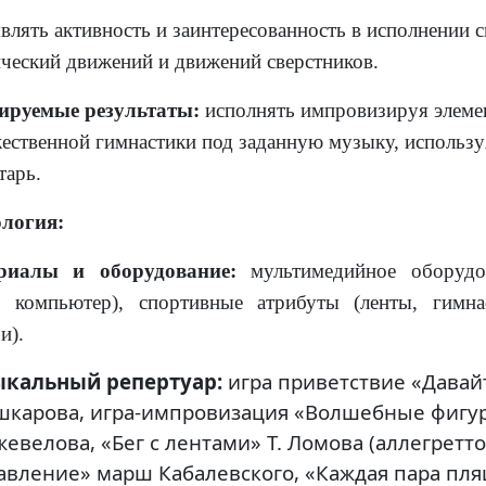
являть активность и заинтересованность в исполнении 
ческий движений и движений сверстников.
ируемые результаты:
исполнять импровизируя
элеме
ественной гимнастики под заданную музыку, использ
тарь.
ология:
риалы и оборудование:
мультимедийное оборудо
, компьютер), спортивные атрибуты (ленты, гимна
и).
кальный репертуар:
игра приветствие «Давай
ашкарова, игра-импровизация «Волшебные фигур
евелова, «Бег с лентами» Т. Ломова (аллегретто
авление» марш Кабалевского, «Каждая пара пля