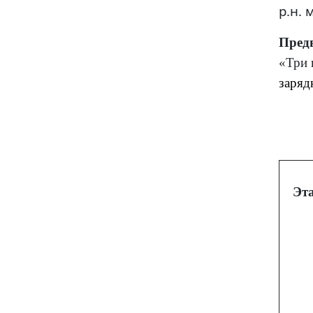
р.н. 
Пред
«Три 
заряд
Эт