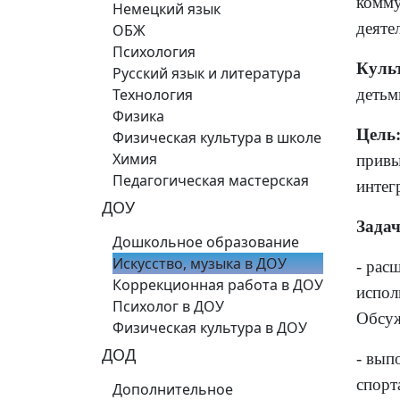
комму
Немецкий язык
деяте
ОБЖ
Психология
Куль
Русский язык и литература
Технология
детьм
Физика
Цель
Физическая культура в школе
Химия
привы
Педагогическая мастерская
интег
ДОУ
Задач
Дошкольное образование
Искусство, музыка в ДОУ
- рас
Коррекционная работа в ДОУ
испол
Психолог в ДОУ
Обсуж
Физическая культура в ДОУ
ДОД
- вып
спорт
Дополнительное