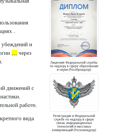
 музыкальная
пользования
циях .
 убеждений и
логии
…
через
.
Лицензия Федеральной службы
по надзору в сфере образования
и науки (Рособрнадзор)
ий движений с
настики.
тельной работе.
Регистрация в Федеральной
кретного вида
службе по надзору в сфере
связи, информационных
технологий и массовых
коммуникаций (Роскомнадзор)