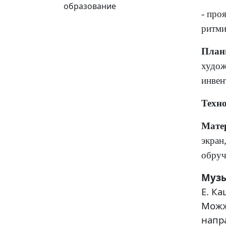
образование
- про
ритми
План
худож
инвен
Техн
Мате
экран
обруч
Музы
Е. К
Можж
напр