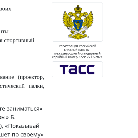
своих
нты
уя спортивный
Регистрация Российской
книжной палаты,
международный стандартный
серийный номер ISSN: 2713-282X
вание (проектор,
стический палки,
те заниматься»
ы» Б.
), «Показывай
шет по своему»