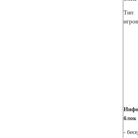
Тип 
игров
Инфо
блок
- бес