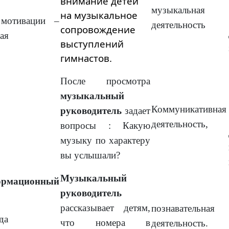
внимание детей
музыкальная
на музыкальное
мотивации –
деятельность
сопровождение
ая
выступлений
гимнастов.
После просмотра
музыкальный
Коммуникативная
руководитель
задает
деятельность,
вопросы : Какую
музыку по характеру
вы услышали?
Музыкальный
рмационный
руководитель
рассказывает детям,
познавательная
еда
что номера в
деятельность.