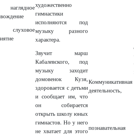
художественно
аглядное
гимнастики
овождение
исполняются под
слуховое
музыку разного
иятие
характера.
Звучит марш
Кабалевского, под
музыку заходит
домовенок Кузя,
Коммуникативная
здоровается с детьми
деятельность,
и сообщает им, что
он собирается
открыть школу юных
гимнастов. Но у него
познавательная
не хватает для этого