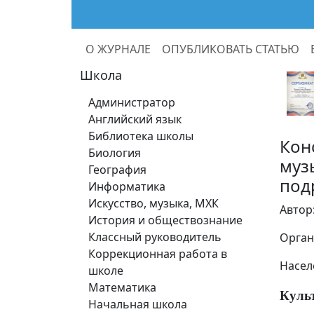
О ЖУРНАЛЕ
ОПУБЛИКОВАТЬ СТАТЬЮ
Школа
Администратор
Английский язык
Библиотека школы
Кон
Биология
муз
География
под
Информатика
Искусство, музыка, МХК
Автор
История и обществознание
Классный руководитель
Орган
Коррекционная работа в
Насел
школе
Математика
Куль
Начальная школа