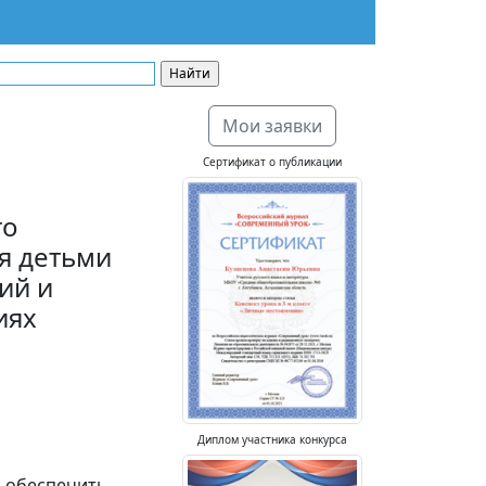
Мои заявки
Сертификат о публикации
го
я детьми
ий и
иях
Диплом участника конкурса
м обеспечить