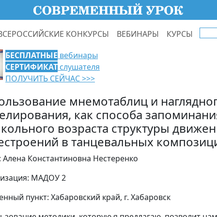
ВСЕРОССИЙСКИЕ КОНКУРСЫ
ВЕБИНАРЫ
КУРСЫ
БЕСПЛАТНЫЕ
вебинары
СЕРТИФИКАТ
слушателя
ПОЛУЧИТЬ СЕЙЧАС >>>
ользование мнемотаблиц и наглядно
елирования, как способа запоминани
кольного возраста структуры движен
естроений в танцевальных композиц
: Алена Константиновна Нестеренко
изация: МАДОУ 2
енный пункт: Хабаровский край, г. Хабаровск
ьзование методики, которую я предлагаю, позволит на