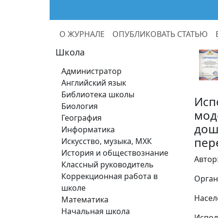
О ЖУРНАЛЕ
ОПУБЛИКОВАТЬ СТАТЬЮ
Школа
Администратор
Английский язык
Библиотека школы
Исп
Биология
мод
География
дош
Информатика
пер
Искусство, музыка, МХК
История и обществознание
Автор
Классный руководитель
Коррекционная работа в
Орган
школе
Насел
Математика
Начальная школа
Испол