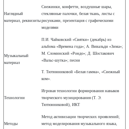
Снежинки, конфетти, воздушные шары,
Наглядный
стеклянные палочки, белая ткань, листы с
материал, реквизиты
рисунками, презентация с графическими
моделями
П.И. Чайковский «Святки» (декабрь) из
альбома «Времена года»; А. Вивальди «Зима»;
М. Сломинский «Рондо»; Д. Шостакович
Музыкальный
«Вальс-шутка»; песни
материал
Т. Тютюнниковой «Белая гамма», «Снежный
ком».
Игровая технологии формирования навыков
Технологии
творческого музицирования (Т. Э.
Тютюнниковой), ИКТ
Метод активизации творческих проявлений;
Методы
метод моделирования музыкального языка,