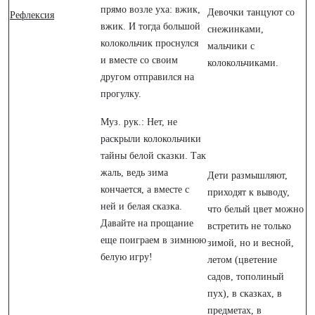
прямо возле уха: вжик,
Девочки танцуют со
Рефлексия
вжик. И тогда большой
снежинками,
колокольчик проснулся
мальчики с
и вместе со своим
колокольчиками.
другом отправился на
прогулку.
Муз. рук.: Нет, не
раскрыли колокольчики
тайны белой сказки. Так
жаль, ведь зима
Дети размышляют,
кончается, а вместе с
приходят к выводу,
ней и белая сказка.
что белый цвет можно
Давайте на прощание
встретить не только
еще поиграем в зимнюю
зимой, но и весной,
белую игру!
летом (цветение
садов, тополиный
пух), в сказках, в
предметах, в