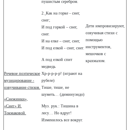
пушистым серебром.
2.
Как на горке - снег,
снег;
Дети импровизируют,
И под горкой – снег,
озвучивая стихи с
снег.
помощью
И на елке – снег, снег,
инструментов,
И под елкой - снег, снег.
мешочков с
А под елкой спит
крахмалом.
медведь
Речевое поэтическое
Хр-р-р-р-р! (играют на
музицирование -
рубеле)
озвучивание стихов.
Тише, тише, не
шуметь… (диминуэндо)
«Снежинки»,
«Снег» И.
Муз. рук.: Тишина в
Токмаковой.
лесу… Но вдруг!
Изменилось все вокруг.