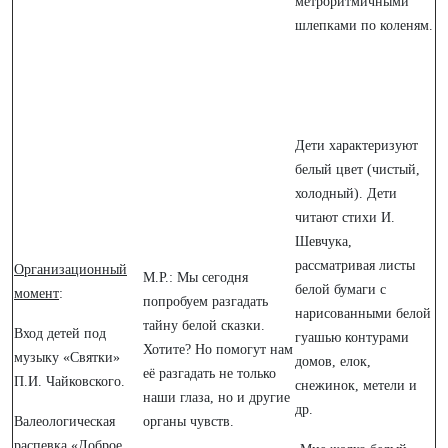
метроритмичными
шлепками по коленям.
Дети характеризуют
белый цвет (чистый,
холодный).
Дети
читают стихи И.
Шевчука,
рассматривая листы
Организационный
М.Р.: Мы сегодня
белой бумаги с
момент
:
попробуем разгадать
нарисованными белой
тайну белой сказки.
Вход детей под
гуашью контурами
Хотите? Но помогут нам
музыку «Святки»
домов, елок,
её разгадать не только
П.И. Чайковского.
снежинок, метели и
наши глаза, но и другие
др.
Валеологическая
органы чувств.
распевка «Доброе