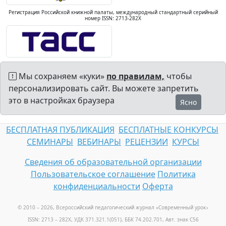
Регистрация Российской книжной палаты, международный стандартный серийный
номер ISSN: 2713-282X
Мы сохраняем «куки»
по правилам,
чтобы
персонализировать сайт. Вы можете запретить
это в настройках браузера
Ясно
БЕСПЛАТНАЯ ПУБЛИКАЦИЯ
БЕСПЛАТНЫЕ КОНКУРСЫ
СЕМИНАРЫ
ВЕБИНАРЫ
РЕЦЕНЗИИ
КУРСЫ
Сведения об образовательной организации
Пользовательское соглашение
Политика
конфиденциальности
Оферта
© 2010 – 2026, Всероссийский педагогический журнал «Современный урок
»
ISSN: 2713 – 282X, УДК 371.321.1(051), ББК 74.202.701, Авт. знак С56