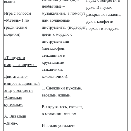
парах с конфетти в
вьюги.
необычные –
руке. В паузах
Игра с голосом
музыкальные, а помогут
раскрывают ладонь,
«Метель» ( по
нам волшебные
дуют, конфетти
графическим
инструменты. (подводит
порхает в воздухе.
моделям)
детей к модулю с
инструментами
(металлофон,
стеклянные и
«Танцуем и
хрустальные
импровизируем» -
стаканчики,
Двигательно-
колокольчики).
импровизационный
1. Снежинки пуховые,
этюд с конфетти
веселые, живые.
«Снежная
кутерьма».
Вы кружитесь, сверкая,
в молчании лесном.
А. Вивальди
«Зима».
И землю устилаете