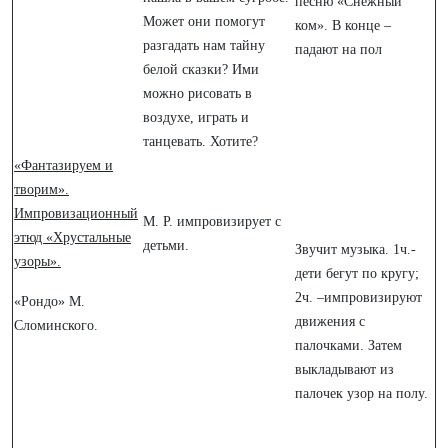
песню «Снежный
Может они помогут
ком». В конце –
разгадать нам тайну
падают на пол
белой сказки? Ими
можно рисовать в
воздухе, играть и
танцевать. Хотите?
«Фантазируем и
творим».
Импровизационный
М. Р. импровизирует с
этюд «Хрустальные
детьми.
Звучит музыка. 1ч.-
узоры».
дети бегут по кругу;
2ч. –импровизируют
«Рондо» М.
движения с
Сломинского.
палочками. Затем
выкладывают из
палочек узор на полу.