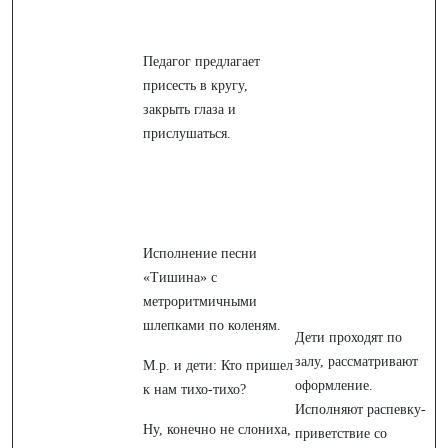
Педагог предлагает
присесть в кругу,
закрыть глаза и
прислушаться.
Исполнение песни
«Тишина» с
метроритмичными
шлепками по коленям.
Дети проходят по
залу, рассматривают
М.р. и дети: Кто пришел
оформление.
к нам тихо-тихо?
Исполняют распевку-
Ну, конечно не слониха,
приветствие со