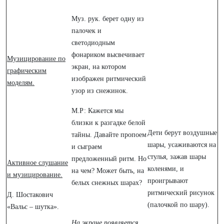
Муз. рук. берет одну из
палочек и
светодиодным
фонариком высвечивает
Музицирование по
экран, на котором
графическим
изображен ритмический
моделям.
узор из снежинок.
М.Р: Кажется мы
близки к разгадке белой
Дети берут воздушные
тайны. Давайте пропоем
шары, усаживаются на
и сыграем
стулья, зажав шары
предложенный ритм. Но
Активное слушание
коленями, и
на чем? Может быть, на
и музицирование.
проигрывают
белых снежных шарах?
ритмический рисунок
Д. Шостакович
(палочкой по шару).
«Вальс – шутка».
На экране появляется