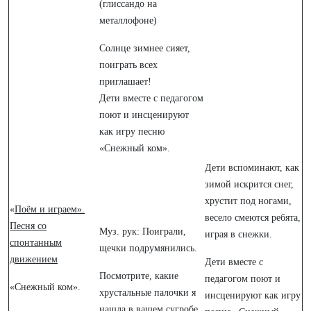
(глиссандо на
металлофоне)
Солнце зимнее сияет,
поиграть всех
приглашает!
Дети вместе с педагогом
поют и инсценируют
как игру песню
«Снежный ком».
Дети вспоминают, как
зимой искрится снег,
хрустит под ногами,
«
Поём и играем».
весело смеются ребята,
Песня со
Муз. рук: Поиграли,
играя в снежки.
спонтанным
щечки подрумянились.
движением
Дети вместе с
Посмотрите, какие
педагогом поют и
«Снежный ком».
хрустальные палочки я
инсценируют как игру
нашла в вашем сугробе.