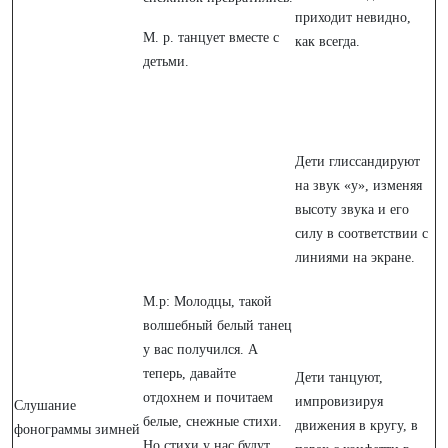
приходит невидно,
М. р. танцует вместе с
как всегда.
детьми.
Дети глиссандируют
на звук «у», изменяя
высоту звука и его
силу в соответствии с
линиями на экране.
М.р: Молодцы, такой
волшебный белый танец
у вас получился. А
теперь, давайте
Дети танцуют,
отдохнем и почитаем
импровизируя
Слушание
белые, снежные стихи.
движения в кругу, в
фонограммы зимней
Но стихи у нас будут