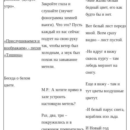
-Мне жалко белый
Закройте глаза и
утро».
бедный цвет, его как
слушайте (звучит
будто бы и нет.
фонограмма зимней
вьюги). Что это? Пусть
Вот белый лист передо
каждый из вас сейчас
мной. Всем сразу
подует на свою руку
видно – лист пустой.
«Прислушиваемся и
так, чтобы ветер был
воображаем» - песня
-Но вдруг я вижу
холодным, а звук был
«Тишина»
сквозь пургу – там
похож на завывание
лебедь мерзнет на
метели.
снегу.
Беседа о белом
Еще я вижу - там и
цвете.
М.Р.: А хотите прямо в
тут цветы воздушные
зале устроить
цветут.
настоящую метель?
-И белый парус снега,
Раз, два, три –
кораблик изо льда.
покружились и в
И Новый год
снежинок превратились.