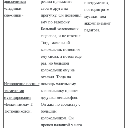
движениями
решил пригласить
инструментах,
«Льдинки,
своего друга на
повторяя ритм
снежинки»
прогулку. Он позвонил
музыки, под
ему по телефону.
аккомпанемент
Большой колокольчик
педагога.
еще спал, и не ответил.
Тогда маленький
колокольчик позвонил
ему снова, а потом еще
раз, но большой
колокольчик ему не
отвечал. Тогда на
Исполнение песни с
помощь маленькому
элементами
колокольчику пришел
музицирования
дедушка металлофон.
«Белая гамма» Т.
Он жил по соседству с
Тютюнниковой.
большим
колокольчиком. Он
провел палочкой у него