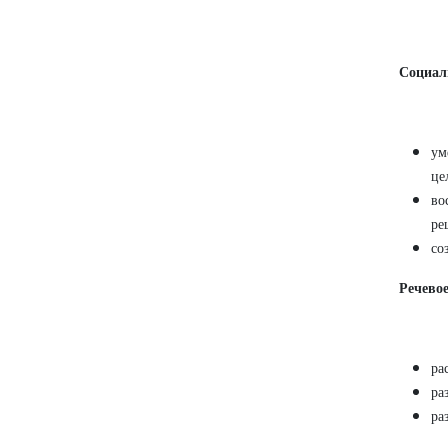
Социал
ум
це
во
ре
со
Речевое
ра
ра
ра