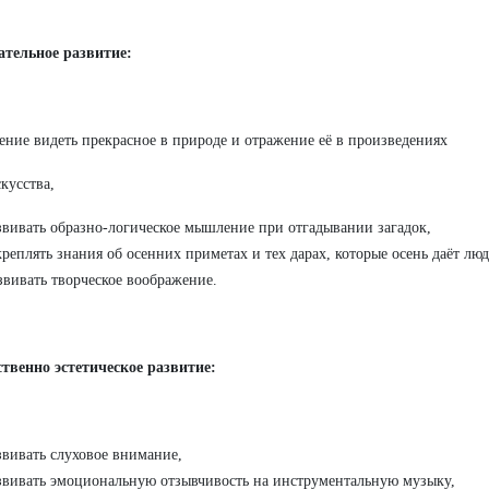
ательное развитие:
ение видеть прекрасное в природе и отражение её в произведениях
кусства,
звивать образно-логическое мышление при отгадывании загадок,
креплять знания об осенних приметах и тех дарах, которые осень даёт люд
звивать творческое воображение.
твенно эстетическое развитие:
звивать слуховое внимание,
звивать эмоциональную отзывчивость на инструментальную музыку,