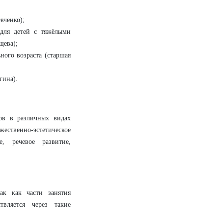
вченко);
 для детей с тяжёлыми
щева);
ного возраста (старшая
гина).
ов в различных видах
жественно-эстетическое
е, речевое развитие,
так как части занятия
вляется через такие