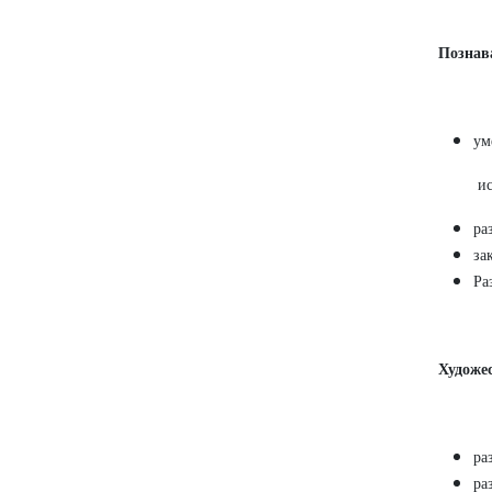
Познав
ум
ис
ра
за
Ра
Художес
ра
ра