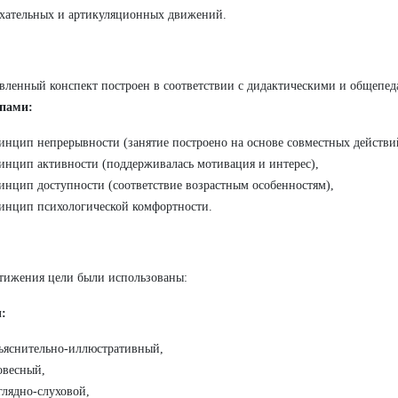
хательных и артикуляционных движений.
вленный конспект построен в соответствии с дидактическими и общепе
пами:
инцип непрерывности (занятие построено на основе совместных действий
инцип активности (поддерживалась мотивация и интерес),
инцип доступности (соответствие возрастным особенностям),
инцип психологической комфортности.
тижения цели были использованы:
:
ъяснительно-иллюстративный,
овесный,
глядно-слуховой,