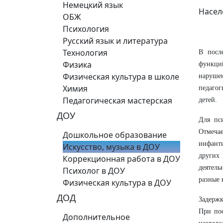
Немецкий язык
Насел
ОБЖ
Психология
Русский язык и литература
Технология
В посл
Физика
функций
Физическая культура в школе
нарушен
Химия
педаго
Педагогическая мастерская
детей.
ДОУ
Для пс
Отмеча
Дошкольное образование
инфанти
Искусство, музыка в ДОУ
других
Коррекционная работа в ДОУ
деятель
Психолог в ДОУ
разные 
Физическая культура в ДОУ
ДОД
Задержк
При по
Дополнительное