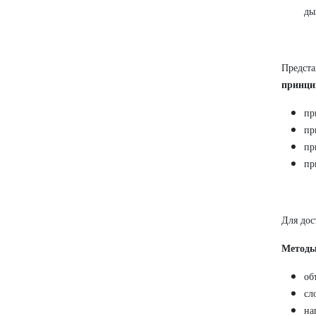
ды
Предста
принци
пр
пр
пр
пр
Для дос
Методы
об
сл
на