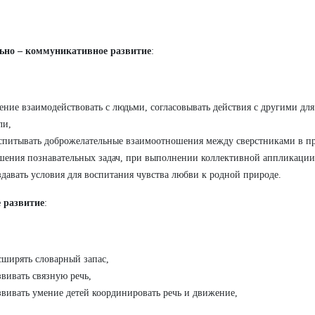
ьно – коммуникативное развитие
:
ение взаимодействовать с людьми, согласовывать действия с другими дл
ли,
спитывать доброжелательные взаимоотношения между сверстниками в пр
шения познавательных задач, при выполнении коллективной аппликации
здавать условия для воспитания чувства любви к родной природе.
 развитие
:
сширять словарный запас,
звивать связную речь,
звивать умение детей координировать речь и движение,