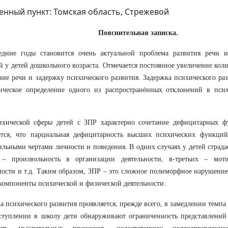
енный пункт: Томская область, Стрежевой
Пояснительная записка.
едние годы становится очень актуальной проблема развития речи 
 у детей дошкольного возраста. Отмечается постоянное увеличение кол
ие речи и задержку психического развития. Задержка психического раз
гическое определение одного из распространённых отклонений в пси
ихической сферы детей с ЗПР характерно сочетание дефицитарных ф
ется, что парциальная дефицитарность высших психических функций
льными чертами личности и поведения. В одних случаях у детей страдае
 – произвольность в организации деятельности, в-третьих – моти
ности и т.д. Таким образом, ЗПР – это сложное полиморфное нарушение
компоненты психической и физической деятельности.
а психического развития проявляется, прежде всего, в замедлении темпа
ступлении в школу дети обнаруживают ограниченность представлени