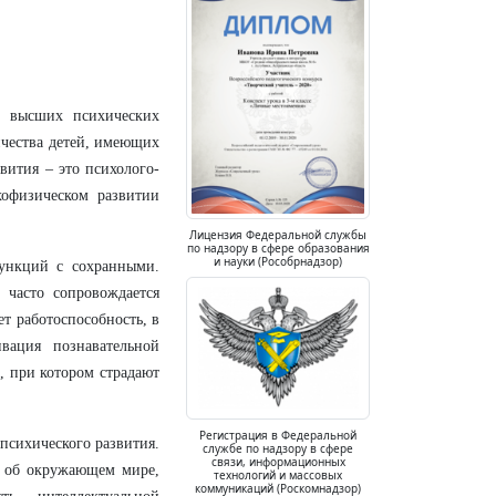
и высших психических
ичества детей, имеющих
вития – это психолого-
хофизическом развитии
Лицензия Федеральной службы
по надзору в сфере образования
и науки (Рособрнадзор)
ункций с сохранными.
 часто сопровождается
т работоспособность, в
вация познавательной
, при котором страдают
Регистрация в Федеральной
 психического развития.
службе по надзору в сфере
связи, информационных
й об окружающем мире,
технологий и массовых
коммуникаций (Роскомнадзор)