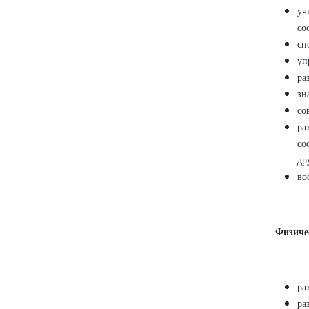
уч
со
сп
уп
ра
зн
со
ра
со
др
во
Физиче
ра
ра