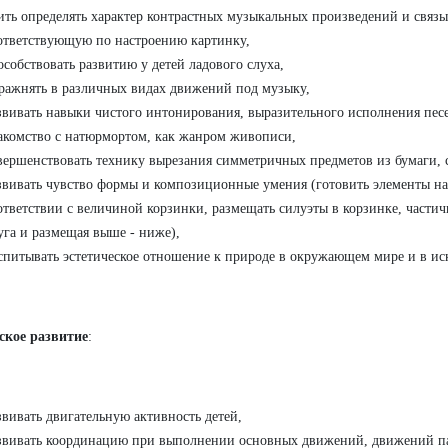
ить определять характер контрастных музыкальных произведений и связы
ответствующую по настроению картинку,
особствовать развитию у детей ладового слуха,
ражнять в различных видах движений под музыку,
звивать навыки чистого интонирования, выразительного исполнения пес
акомство с натюрмортом, как жанром живописи,
вершенствовать технику вырезания симметричных предметов из бумаги, 
звивать чувство формы и композиционные умения (готовить элементы н
ответствии с величиной корзинки, размещать силуэты в корзинке, частич
уга и размещая выше - ниже),
спитывать эстетическое отношение к природе в окружающем мире и в иск
ское развитие
:
звивать двигательную активность детей,
звивать координацию при выполнении основных движений, движений па