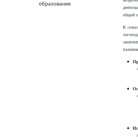
незрел
образование
деятель
общей о
К сожал
логопед
заняти
пальчик
Пр
Ос
Ис