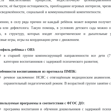
ость мыслительных процессов, недостаточную целенаправленнос
ности, её быструю истощаемость, преобладание игровых интересов, чрез
сведомлённости, социальной и коммуникативной компетентности.
ению, в силу ряда причин не каждый ребёнок может вовремя получит
а или дефектолога. Такую помощь, в условиях детского сада можно о
ях, в структуру, которых входят логоритмические и дыхательные у
овые игры, игры на координацию речи с движением.
офиль ребёнка с ОВЗ:
в старшей группе компенсирующей направленности все дети (7 
категории воспитанников с задержкой психического развития;
обенности воспитанников из протокола ПМПК:
речевое заключение: НСЯС с отягощённым медицинским анамнезом.
охранительный педагогический режим. В возрастной группе занятие с
пользуемые программы в соответствии с ФГОС ДО:
программа воспитания и обучения дошкольников с задержкой психич