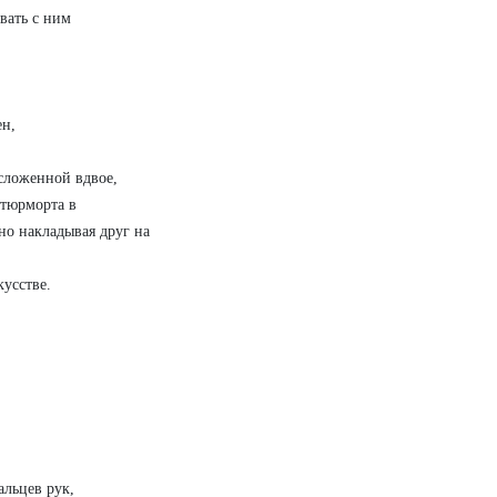
вать с ним
ен,
сложенной вдвое,
атюрморта в
но накладывая друг на
усстве.
льцев рук,