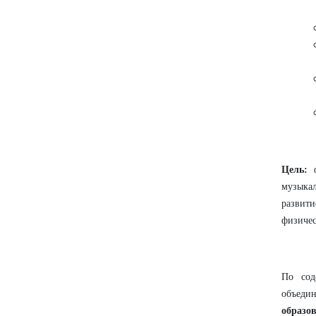
Цель:
ф
музыкал
развит
физичес
По сод
объеди
образо