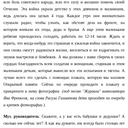
всю боль советского народа, всю его силу и желание помочь своей
Отчизне. Эта война украла детство у этих девчонок и мальчишек,
ведь длилась она целых 4 года. Каждое утро они внимательно
слушали радио, чтобы узнать, как обстоят дела на фронте, на
котором воевали их отцы, деды и братья. А еще этим маленьким
ребятам приходилось голодать, работать по 12-14 часов. Ждать и
верить, что когда-нибудь это страшная и ужасная война закончится, и
они снова смогут радоваться жизни, веселиться и не вздрагивать от
звуков выстрелов и бомбежек.
А мы должны с вами сберечь в своих
сердцах благодарность всем солдатам и женщинам, старикам и этим
маленьким деткам, которые вынесли все эти испытания и тяготы. А
лучше всего это сделать с помощью плаката, которую мы назовем
Открыткой памяти. Сейчас по очереди проходите к плакату и
прикрепите к нему фотографии
. (под песню "Журавли" композитора
Яна Френкеля, на слова Расула Гамзатова
дети проходят по очереди
и крепят фотографии ).
Муз. руководитель
: Скажите, а у вас есть бабушки и дедушки? А
сколько им сейчас лет? А как вы думаете, им всегда было столько лет