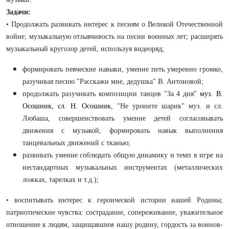
Задачи:
• Продолжать развивать интерес к песням о Великой Отечественной
войне; музыкальную отзывчивость на песни военных лет; расширять
музыкальный кругозор детей, используя видеоряд;
формировать певческие навыки, умение петь умеренно громко,
разучивая песню "Расскажи мне, дедушка" В. Антоновой;
продолжать разучивать композиции танцев "За 4 дня"
муз. В.
Осошник, сл. Н. Осошник
, "Не уроните шарик" муз. и сл.
Любаша, совершенствовать умение детей согласовывать
движения с музыкой, формировать навык выполнения
танцевальных движений с тканью;
развивать умение соблюдать общую динамику и темп в игре на
нестандартных музыкальных инструментах (металлических
ложках, тарелках и т.д.);
• воспитывать интерес к героической истории нашей Родины;
патриотические чувства: сострадание, сопереживание, уважительное
отношение к людям, защищавшим нашу родину, гордость за воинов-