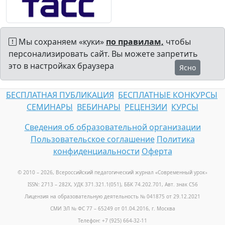
Мы сохраняем «куки»
по правилам,
чтобы
персонализировать сайт. Вы можете запретить
это в настройках браузера
Ясно
БЕСПЛАТНАЯ ПУБЛИКАЦИЯ
БЕСПЛАТНЫЕ КОНКУРСЫ
СЕМИНАРЫ
ВЕБИНАРЫ
РЕЦЕНЗИИ
КУРСЫ
Сведения об образовательной организации
Пользовательское соглашение
Политика
конфиденциальности
Оферта
© 2010 – 2026, Всероссийский педагогический журнал «Современный урок
»
ISSN: 2713 – 282X, УДК 371.321.1(051), ББК 74.202.701, Авт. знак С56
Лицензия на образовательную деятельность № 041875 от 29.12.2021
СМИ ЭЛ № ФС 77 – 65249 от 01.04.2016, г. Москва
Телефон: +7 (925) 664-32-11