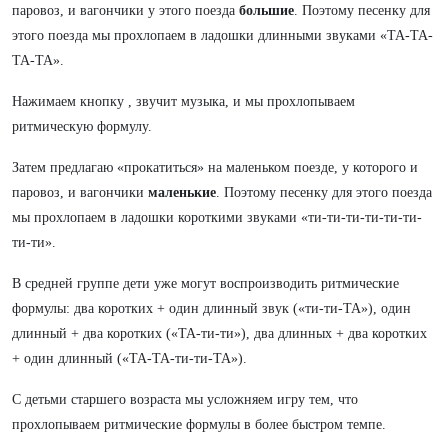
паровоз, и вагончики у этого поезда
большие
. Поэтому песенку для
этого поезда мы прохлопаем в ладошки длинными звуками «ТА-ТА-
ТА-ТА».
Нажимаем кнопку , звучит музыка, и мы прохлопываем
ритмическую формулу.
Затем предлагаю «прокатиться» на маленьком поезде, у которого и
паровоз, и вагончики
маленькие
. Поэтому песенку для этого поезда
мы прохлопаем в ладошки короткими звуками «ти-ти-ти-ти-ти-ти-
ти-ти».
В средней группе дети уже могут воспроизводить ритмические
формулы: два коротких + один длинный звук («ти-ти-ТА»), один
длинный + два коротких («ТА-ти-ти»), два длинных + два коротких
+ один длинный («ТА-ТА-ти-ти-ТА»).
С детьми старшего возраста мы усложняем игру тем, что
прохлопываем ритмические формулы в более быстром темпе.