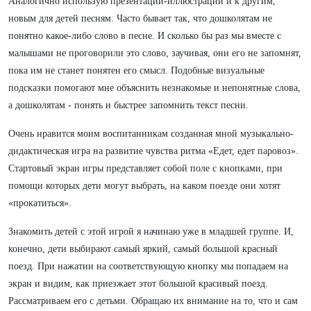
Аналогично использую презентации-иллюстрации и к другим,
новым для детей песням. Часто бывает так, что дошколятам не
понятно какое-либо слово в песне. И сколько бы раз мы вместе с
малышами не проговорили это слово, заучивая, они его не запомнят,
пока им не станет понятен его смысл. Подобные визуальные
подсказки помогают мне объяснить незнакомые и непонятные слова,
а дошколятам - понять и быстрее запомнить текст песни.
Очень нравится моим воспитанникам созданная мной музыкально-
дидактическая игра на развитие чувства ритма «Едет, едет паровоз».
Стартовый экран игры представляет собой поле с кнопками, при
помощи которых дети могут выбрать, на каком поезде они хотят
«прокатиться».
Знакомить детей с этой игрой я начинаю уже в младшей группе. И,
конечно, дети выбирают самый яркий, самый большой красный
поезд. При нажатии на соответствующую кнопку мы попадаем на
экран и видим, как приезжает этот большой красивый поезд.
Рассматриваем его с детьми. Обращаю их внимание на то, что и сам