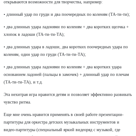
открываются возможности для творчества, например:
• длинный удар по груди и два поочередных по коленям (ТА-ти-ти);
• два длинных удара ладонями по коленям + два коротких щелчка +
хлопок в ладоши (ТА-ти-ти-ТА);
• два длинных удара в ладоши, два коротких поочередных удара по
коленям, один удар по груди (ТА-ти-ти-ТА);
• два длинных удара ладонями по коленям + два коротких удара
основанием ладоней (пальцы в замочек) + длинный удар по плечам
(ТА-ти-ти-ТА), и т.д.
Эта нехитрая игра нравится детям и позволяет эффективно развивать
чувство ритма.
Еще мне очень нравится применять в своей работе презентации-
партитуры для оркестра детских музыкальных инструментов и
видео-партитуры (специальный яркий видеоряд с музыкой, где