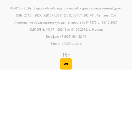
© 2010 – 2026, Всероссийский педагогический журнал «Современный урок
»
ISSN: 2713 – 282X, УДК 371.321.1(051), ББК 74.202.701, Авт. знак С56
Лицензия на образовательную деятельность № 041875 от 29.12.2021
СМИ ЭЛ № ФС 77 – 65249 от 01.04.2016, г. Москва
Телефон: +7 (925) 664-32-11
E-mail: info@1urok.ru
16+