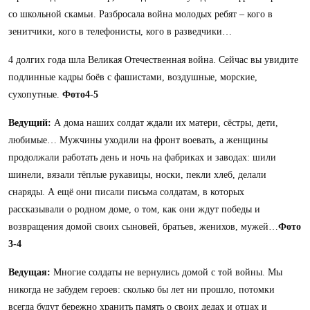
со школьной скамьи. Разбросала война молодых ребят – кого в
зенитчики, кого в телефонисты, кого в разведчики…
4 долгих года шла Великая Отечественная война. Сейчас вы увидите
подлинные кадры боёв с фашистами, воздушные, морские,
сухопутные.
Фото4-5
Ведущий:
А дома наших солдат ждали их матери, сёстры, дети,
любимые… Мужчины уходили на фронт воевать, а женщины
продолжали работать день и ночь на фабриках и заводах: шили
шинели, вязали тёплые рукавицы, носки, пекли хлеб, делали
снаряды. А ещё они писали письма солдатам, в которых
рассказывали о родном доме, о том, как они ждут победы
и
возвращения домой своих сыновей, братьев, женихов, мужей…
Фото
3-4
Ведущая:
Многие солдаты не вернулись домой с той войны. Мы
никогда не забудем героев: сколько бы лет ни прошло, потомки
всегда будут бережно хранить память о своих дедах и отцах и