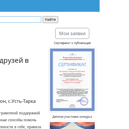
Мои заявки
Сертификат о публикации
друзей в
н, с.Усть-Тарка
с грамотной поддержкой
Диплом участника конкурса
енные способы помочь
нности в себе, правила