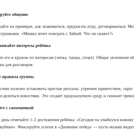
руйте общение
айте на примерах, как знакомиться, предлагать игру, договариваться. М
игрушками: «Мишка хочет поиграть с Зайкой. Что он скажет?»
живайте интересы ребёнка
е его в кружок по интересам (лепка, танцы, спорт). Общие увлечения о
мы для разговоров.
е правила группы
ктиве полезно установить простые ритуалы: утреннее приветствие, «кру
я делиться новостями. Это создаёт предсказуемую среду и снижает трево
те с самооценкой
день отмечайте 1–2 достижения ребёнка: «Сегодня ты улыбнулся новому
 кубики». Фиксируйте успехи в «Дневнике побед» — пусть малыш видит 