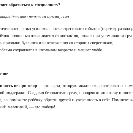
тоит обратиться к специалисту?
тация детского психолога нужна, если:
стенчивость резко усилилась после стрессового события (переезд, развод 
бёнок полностью отказывается от контактов, плачет при упоминании гру
ть признаки буллинга или отвержения со стороны сверстников;
облема сохраняется в школьном возрасте и мешает учёбе.
ение
ивость не приговор
— это черта, которую можно скорректировать с по
ой поддержки. Создавая безопасную среду, поощряя инициативу и посте
, вы поможете ребёнку обрести друзей и уверенность в себе. Помните: 
мый маленький, — это победа!