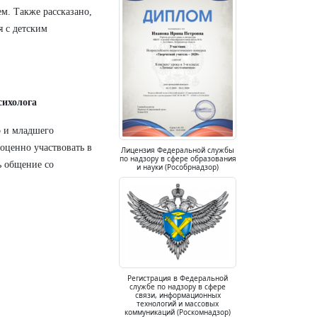
ем. Также рассказано,
я с детским
сихолога
о и младшего
ноценно участвовать в
Лицензия Федеральной службы
по надзору в сфере образования
ь общение со
и науки (Рособрнадзор)
Регистрация в Федеральной
службе по надзору в сфере
связи, информационных
технологий и массовых
коммуникаций (Роскомнадзор)