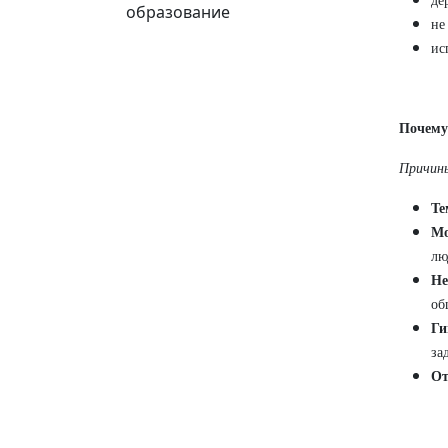
де
образование
не
ис
Почему
Причин
Те
Мо
лю
Не
об
Ги
за
От