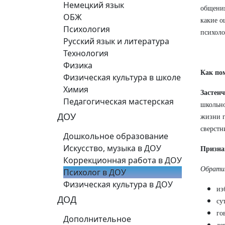
Немецкий язык
общения
ОБЖ
какие о
Психология
психоло
Русский язык и литература
Технология
Физика
Как пом
Физическая культура в школе
Химия
Застен
Педагогическая мастерская
школьно
ДОУ
жизни г
сверстн
Дошкольное образование
Искусство, музыка в ДОУ
Призна
Коррекционная работа в ДОУ
Обратит
Психолог в ДОУ
Физическая культура в ДОУ
из
ДОД
су
го
Дополнительное