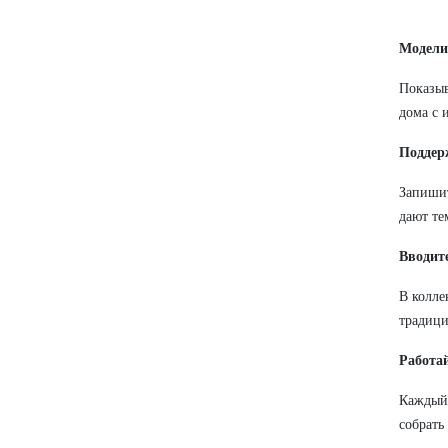
Модели
Показыв
дома с 
Поддер
Запишит
дают те
Вводит
В колле
традици
Работай
Каждый 
собрать