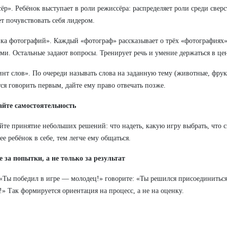
ёр». Ребёнок выступает в роли режиссёра: распределяет роли среди сверс
т почувствовать себя лидером.
ка фотографий». Каждый «фотограф» рассказывает о трёх «фотографиях
ми. Остальные задают вопросы. Тренирует речь и умение держаться в це
нт слов». По очереди называть слова на заданную тему (животные, фрук
тся говорить первым, дайте ему право отвечать позже.
айте самостоятельность
те принятие небольших решений: что надеть, какую игру выбрать, что с
ее ребёнок в себе, тем легче ему общаться.
 за попытки, а не только за результат
«Ты победил в игре — молодец!» говорите: «Ты решился присоединиться
!» Так формируется ориентация на процесс, а не на оценку.