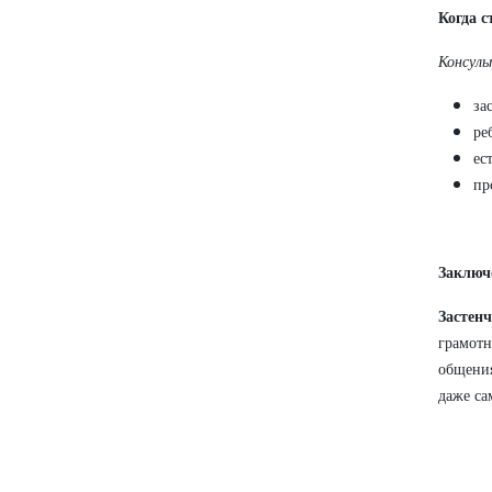
Когда с
Консуль
за
ре
ес
пр
Заключ
Застенч
грамотн
общения
даже са