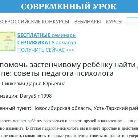
ВСЕРОССИЙСКИЕ КОНКУРСЫ
ВЕБИНАРЫ
КУРСЫ
БЕСПЛАТНЫЕ
семинары
СЕРТИФИКАТ
8 ак.часов
ПОЛУЧИТЬ СЕЙЧАС >>>
 помочь застенчивому ребёнку найти 
ппе: советы педагога‑психолога
: Синкевич Дарья Юрьевна
изация: DaryaSin1998
енный пункт: Новосибирская область, Усть-Таркский райо
ивость мешает ребёнку раскрыться и завести друзей в коллективе — но 
но изменить. В статье педагога‑психолога вы найдёте простые и действ
преодолеть скованность: игровые упражнения, советы по развитию увере