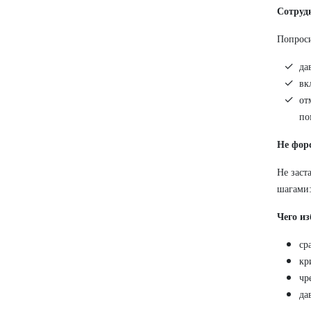
Сотруд
Попроси
да
вк
от
по
Не фор
Не заст
шагами:
Чего из
ср
кр
чр
да