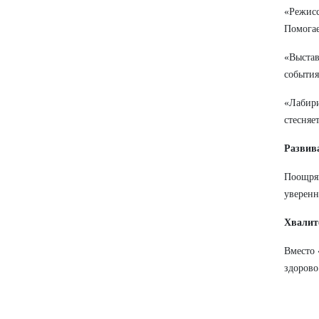
«Режисс
Помогае
«Выстав
события
«Лабири
стесняе
Развив
Поощряй
уверенн
Хвалите
Вместо 
здорово