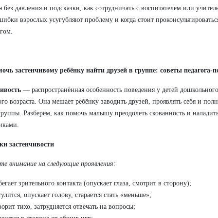
 без давления и подсказки, как сотрудничать с воспитателем или учител
шибки взрослых усугубляют проблему и когда стоит проконсультироватьс
гом.
очь застенчивому ребёнку найти друзей в группе: советы педагога‑п
чивость
— распространённая особенность поведения у детей дошкольног
го возраста. Она мешает ребёнку заводить друзей, проявлять себя и пол
руппы. Разберём, как помочь малышу преодолеть скованность и наладит
иками.
ки застенчивости
е внимание на следующие проявления:
бегает зрительного контакта (опускает глаза, смотрит в сторону);
тулится, опускает голову, старается стать «меньше»;
ворит тихо, затрудняется отвечать на вопросы;