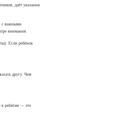
тников, даёт указания.
» с важными
нтре внимания.
ты). Если ребёнок
казать другу. Чем
 к ребятам — это