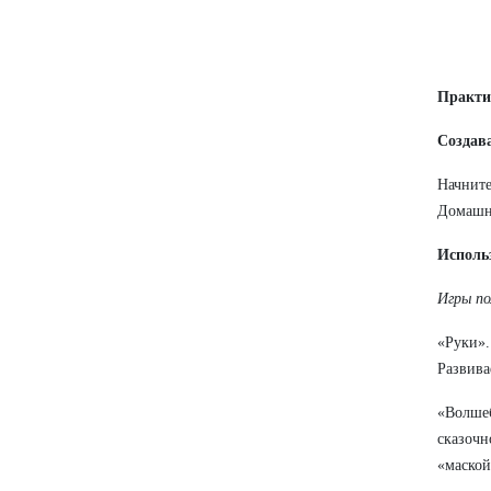
Практи
Создав
Начните
Домашня
Исполь
Игры по
«Руки».
Развива
«Волшеб
сказочн
«маской