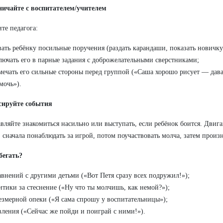
ничайте с воспитателем/учителем
те педагога:
вать ребёнку посильные поручения (раздать карандаши, показать новичк
лючать его в парные задания с доброжелательными сверстниками;
мечать его сильные стороны перед группой («Саша хорошо рисует — дав
мочь»).
сируйте события
авляйте знакомиться насильно или выступать, если ребёнок боится. Двиг
 сначала понаблюдать за игрой, потом поучаствовать молча, затем произ
бегать?
авнений с другими детьми («Вот Петя сразу всех подружил!»);
итики за стеснение («Ну что ты молчишь, как немой?»);
езмерной опеки («Я сама спрошу у воспитательницы»);
вления («Сейчас же пойди и поиграй с ними!»).