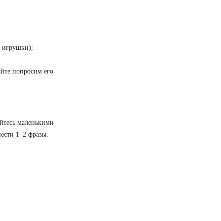
у игрушки);
айте попросим его
айтесь маленькими
нести 1–2 фразы.