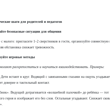
ческие шаги для родителей и педагогов
айте безопасные ситуации для общения
 с малого: пригласите 1–2 сверстников в гости, организуйте совместную
я обстановка снижает тревожность.
зуйте игровые методы
могают раскрепоститься и научиться взаимодействовать. Примеры:
 Дети встают в круг. Водящий с завязанными глазами на ощупь угадывает
ет доверие и тактильный контакт.
ник». Ведущий дотрагивается «волшебной палочкой» до ребёнка — тот 
ого героя и изображает его без слов. Остальные угадывают. Снижает сков
».