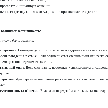
ржится в стороне от общих игр;
 проявляет инициативу в общении;
пытывает тревогу в новых ситуациях или при знакомстве с детьми.
 возникает застенчивость?
ы могут быть разными:
мперамент.
Некоторые дети от природы более сдержанны и осторожны в 
дель поведения в семье
. Если родители сами стеснительны или редко 
дьми, ребёнок перенимает их стиль.
гативный опыт.
Поддразнивание, насмешки, критика снижают самооцен
щения.
перопека.
Чрезмерная забота лишает ребёнка возможности самостоятель
дачи.
сутствие опыта общения
. Если малыш редко бывает в коллективе, ему 