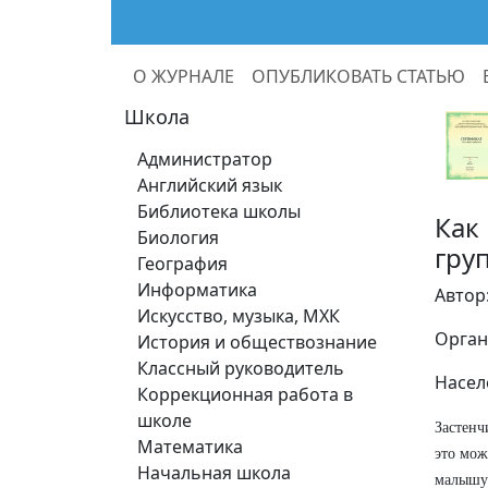
О ЖУРНАЛЕ
ОПУБЛИКОВАТЬ СТАТЬЮ
Школа
Администратор
Английский язык
Библиотека школы
Как
Биология
гру
География
Информатика
Автор
Искусство, музыка, МХК
Орган
История и обществознание
Классный руководитель
Насел
Коррекционная работа в
школе
Застенч
Математика
это мож
Начальная школа
малышу 