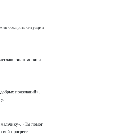
ожно обыграть ситуации
блегчают знакомство и
г добрых пожеланий»,
гу.
 мальчику», «Ты помог
свой прогресс.