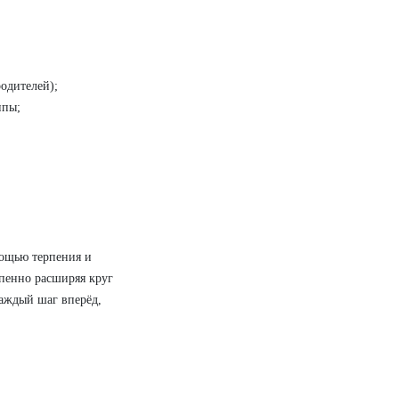
родителей);
ппы;
мощью терпения и
пенно расширяя круг
каждый шаг вперёд,