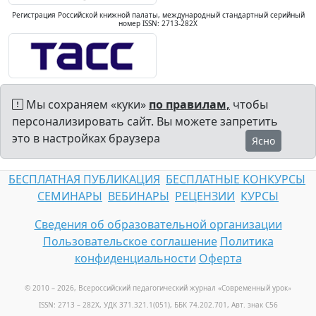
Регистрация Российской книжной палаты, международный стандартный серийный
номер ISSN: 2713-282X
Мы сохраняем «куки»
по правилам,
чтобы
персонализировать сайт. Вы можете запретить
это в настройках браузера
Ясно
БЕСПЛАТНАЯ ПУБЛИКАЦИЯ
БЕСПЛАТНЫЕ КОНКУРСЫ
СЕМИНАРЫ
ВЕБИНАРЫ
РЕЦЕНЗИИ
КУРСЫ
Сведения об образовательной организации
Пользовательское соглашение
Политика
конфиденциальности
Оферта
© 2010 – 2026, Всероссийский педагогический журнал «Современный урок
»
ISSN: 2713 – 282X, УДК 371.321.1(051), ББК 74.202.701, Авт. знак С56