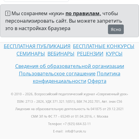
Мы сохраняем «куки»
по правилам,
чтобы
персонализировать сайт. Вы можете запретить
это в настройках браузера
Ясно
БЕСПЛАТНАЯ ПУБЛИКАЦИЯ
БЕСПЛАТНЫЕ КОНКУРСЫ
СЕМИНАРЫ
ВЕБИНАРЫ
РЕЦЕНЗИИ
КУРСЫ
Сведения об образовательной организации
Пользовательское соглашение
Политика
конфиденциальности
Оферта
© 2010 – 2026, Всероссийский педагогический журнал «Современный урок
»
ISSN: 2713 – 282X, УДК 371.321.1(051), ББК 74.202.701, Авт. знак С56
Лицензия на образовательную деятельность № 041875 от 29.12.2021
СМИ ЭЛ № ФС 77 – 65249 от 01.04.2016, г. Москва
Телефон: +7 (925) 664-32-11
E-mail: info@1urok.ru