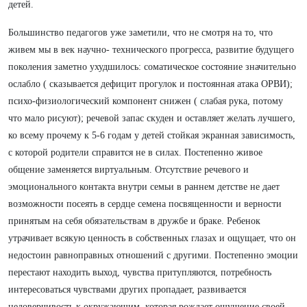
детей.
Большинство педагогов уже заметили, что не смотря на то, что
живем мы в век научно- технического прогресса, развитие будущего
поколения заметно ухудшилось: соматическое состояние значительно
ослабло ( сказывается дефицит прогулок и постоянная атака ОРВИ);
психо-физиологический компонент снижен ( слабая рука, потому
что мало рисуют); речевой запас скуден и оставляет желать лучшего,
ко всему прочему к 5-6 годам у детей стойкая экранная зависимость,
с которой родители справится не в силах. Постепенно живое
общение заменяется виртуальным. Отсутствие речевого и
эмоционального контакта внутри семьи в раннем детстве не дает
возможности посеять в сердце семена посвященности и верности
принятым на себя обязательствам в дружбе и браке. Ребенок
утрачивает всякую ценность в собственных глазах и ощущает, что он
недостоин равноправных отношений с другими. Постепенно эмоции
перестают находить выход, чувства притупляются, потребность
интересоваться чувствами других пропадает, развивается
недоверчивость к окружающим, которая рождает ощущение своей