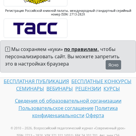
Регистрация Российской книжной палаты, международный стандартный серийный
номер ISSN: 2713-282X
Мы сохраняем «куки»
по правилам,
чтобы
персонализировать сайт. Вы можете запретить
это в настройках браузера
Ясно
БЕСПЛАТНАЯ ПУБЛИКАЦИЯ
БЕСПЛАТНЫЕ КОНКУРСЫ
СЕМИНАРЫ
ВЕБИНАРЫ
РЕЦЕНЗИИ
КУРСЫ
Сведения об образовательной организации
Пользовательское соглашение
Политика
конфиденциальности
Оферта
© 2010 – 2026, Всероссийский педагогический журнал «Современный урок
»
ISSN: 2713 – 282X, УДК 371.321.1(051), ББК 74.202.701, Авт. знак С56