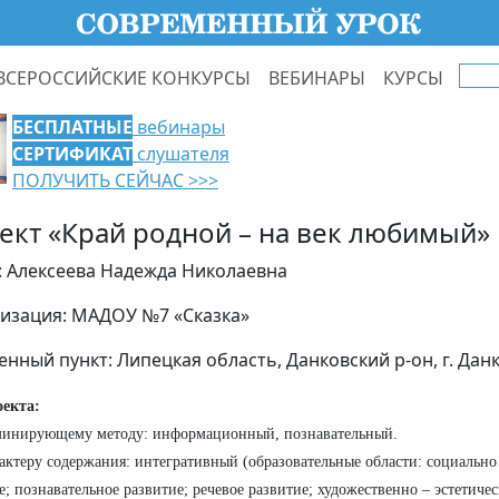
ВСЕРОССИЙСКИЕ КОНКУРСЫ
ВЕБИНАРЫ
КУРСЫ
БЕСПЛАТНЫЕ
вебинары
СЕРТИФИКАТ
слушателя
ПОЛУЧИТЬ СЕЙЧАС >>>
ект «Край родной – на век любимый»
: Алексеева Надежда Николаевна
изация: МАДОУ №7 «Сказка»
енный пункт: Липецкая область, Данковский р-он, г. Дан
оекта:
минирующему методу: информационный, познавательный.
рактеру содержания: интегративный (образовательные области: социальн
е; познавательное развитие; речевое развитие; художественно – эстетичес