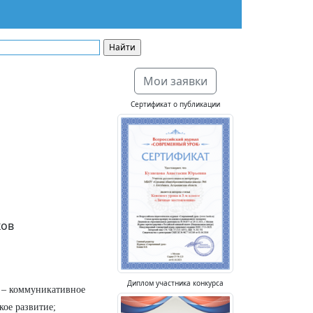
Мои заявки
Сертификат о публикации
ков
Диплом участника конкурса
о – коммуникативное
кое развитие;