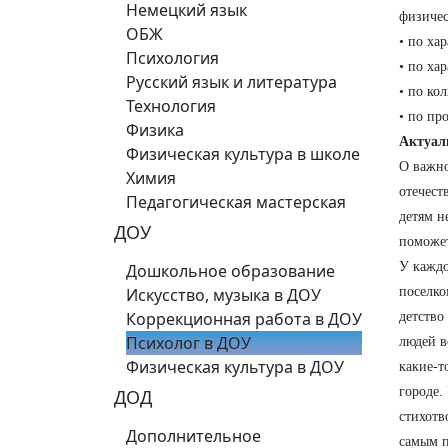
Немецкий язык
физичес
ОБЖ
• по ха
Психология
• по ха
Русский язык и литература
• по ко
Технология
• по пр
Физика
Актуал
Физическая культура в школе
О важно
Химия
отечест
Педагогическая мастерская
детям н
ДОУ
поможет
У каждо
Дошкольное образование
Искусство, музыка в ДОУ
поселко
Коррекционная работа в ДОУ
детство
Психолог в ДОУ
людей в
Физическая культура в ДОУ
какие-т
городе.
ДОД
стихотв
Дополнительное
самым п