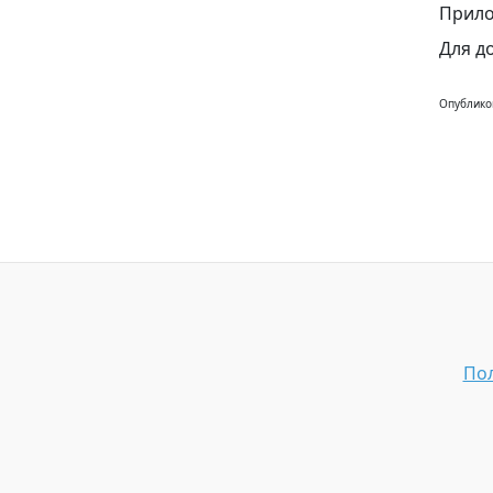
Прило
Для д
Опублико
Пол