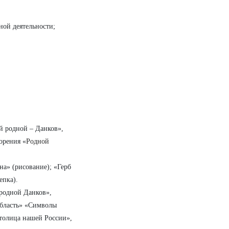
ной деятельности;
й родной – Данков»,
орения «
Родной
на» (рисование); «Герб
епка).
родной Данков»,
область» «Символы
столица нашей России»,