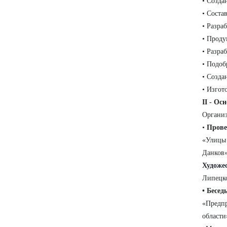
• Созда
• Соста
• Разра
• Проду
• Разра
• Подоб
• Созда
• Изгот
II - Ос
Организ
•
Прове
«Улицы 
Данков»
Художес
Липецко
• Бесед
«Предпр
области