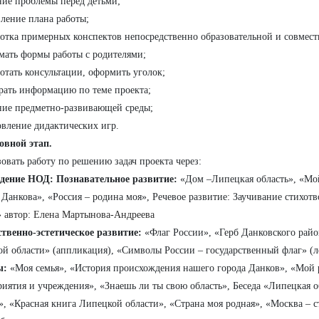
ние проблемы перед детьми;
вление плана работы;
ботка примерных конспектов непосредственно образовательной и совмест
мать формы работы с родителями;
ботать консультации, оформить уголок;
рать информацию по теме проекта;
ние предметно-развивающей среды;
овление дидактических игр.
новной этап.
овать работу по решению задач проекта через:
дение НОД: Познавательное развитие:
«Дом –Липецкая область», «Мо
Данкова», «Россия – родина моя», Речевое развитие: Заучивание стихотв
 автор: Елена Мартынова-Андреева
твенно-эстетическое развитие:
«Флаг России», «Герб Данковского райо
й области» (аппликация), «Символы России – государственный флаг» (л
ы:
«Моя семья», «История происхождения нашего города Данков», «Мой 
иятия и учреждения», «Знаешь ли ты свою область», Беседа «Липецкая 
», «Красная книга Липецкой области», «Страна моя родная», «Москва – 