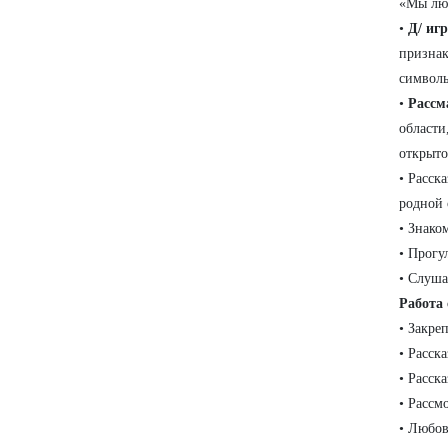
«Мы лю
•
Д/ иг
признак
символ
•
Рассм
области
открыто
• Расск
родной 
• Знако
• Прогу
• Слуша
Работа 
• Закре
• Расск
• Расск
• Рассм
• Любов