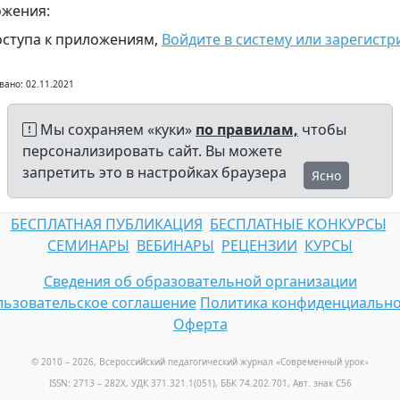
жения:
оступа к приложениям,
Войдите в систему или зарегистр
вано: 02.11.2021
Мы сохраняем «куки»
по правилам,
чтобы
персонализировать сайт. Вы можете
запретить это в настройках браузера
Ясно
БЕСПЛАТНАЯ ПУБЛИКАЦИЯ
БЕСПЛАТНЫЕ КОНКУРСЫ
СЕМИНАРЫ
ВЕБИНАРЫ
РЕЦЕНЗИИ
КУРСЫ
Сведения об образовательной организации
ьзовательское соглашение
Политика конфиденциально
Оферта
© 2010 – 2026, Всероссийский педагогический журнал «Современный урок
»
ISSN: 2713 – 282X, УДК 371.321.1(051), ББК 74.202.701, Авт. знак С56