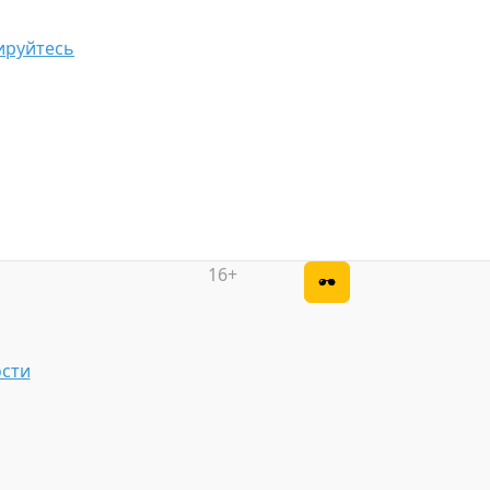
ируйтесь
16+
сти