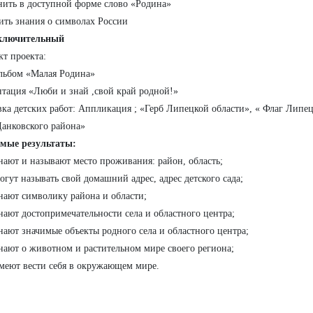
нить в доступной форме слово «Родина»
ить знания о символах России
Заключительный
кт проекта:
льбом «Малая Родина»
нтация «Люби и знай ,свой край родной!»
вка детских работ: Аппликация ; «Герб Липецкой области», « Флаг Липе
Данковского района»
мые результаты:
знают и называют место проживания: район, область;
могут называть свой домашний адрес, адрес детского сада;
знают символику района и области;
знают достопримечательности села и областного центра;
знают значимые объекты родного села и областного центра;
знают о животном и растительном мире своего региона;
умеют вести себя в окружающем мире.