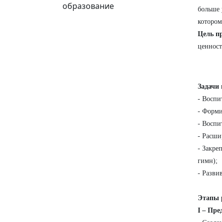
образование
больше 
котором
Цель п
ценност
Задачи 
- Воспи
- Форми
- Воспи
- Расши
- Закре
гимн);
- Разви
Этапы 
I – Пре