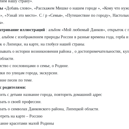
бим нашу страну».
ры
«Добавь слово», «Расскажем Мишке о нашем городе », «Кому что нуж
», «Узнай это место». С / р «Семья», «Путешествие по городу», Настоль
ы».
атривание иллюстраций
: альбом «Мой любимый Данков», открыток с
, альбом с изображением природы России в разные времена года, герба и
к о Липецке, на карте, на глобусе нашей страны.
азывать о истории возникновения района , о достопримечательностях, кул
области.
мство с пословицами о семье, о Родине.
лки по улицам города, экскурсии.
ние песен по теме.
с родителями:
пить с детьми название города, повторить домашний адрес
азать о своей профессии.
азать о символах Данковского района, Липецкой области.
отреть на карте – Россию
ание красотами малой Родины