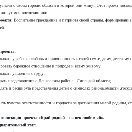
узнали о своем городе, области в которой они живут. Этот проект посвя
 живут мои воспитанники.
роекта:
Воспитание гражданина и патриота своей страны, формирование
ей.
проекта:
тывать у ребёнка любовь и привязанность к своей семье, дому, детскому с
ровать бережное отношение к природе и всему живому;
тывать уважения к труду;
рять представления о Данковском районе , Липецкой области;
плять и расширять представления детей о символах района,области ,государ
вать чувства ответственности и гордости за достижения малой родины, с
реализации проекта «Край родной – на век любимый».
дварительный этап.