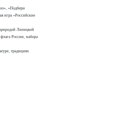
но», «Подбери
ная игра «Российские
 природой Липецкой
 флага России, набора
ьтуре, традициях