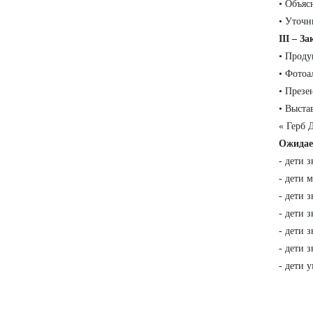
• Объяс
• Уточн
III – 
• Проду
• Фотоа
• Презе
• Выста
« Герб 
Ожидае
- дети 
- дети 
- дети 
- дети 
- дети 
- дети 
- дети 