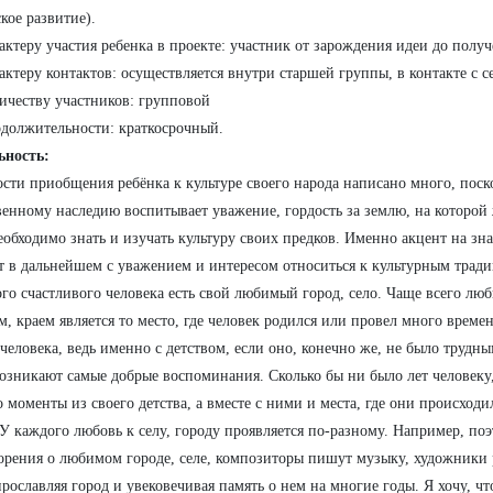
кое развитие).
рактеру участия ребенка в проекте: участник от зарождения идеи до получ
рактеру контактов: осуществляется внутри старшей группы, в контакте с с
личеству участников: групповой
одолжительности: краткосрочный.
ьность:
сти приобщения ребёнка к культуре своего народа написано много, поск
венному наследию воспитывает уважение, гордость за землю, на которо
еобходимо знать и изучать культуру своих предков. Именно акцент на зна
 в дальнейшем с уважением и интересом относиться к культурным трад
го счастливого человека есть свой любимый город, село. Чаще всего лю
м, краем является то место, где человек родился или провел много време
 человека, ведь именно с детством, если оно, конечно же, не было трудн
озникают самые добрые воспоминания. Сколько бы ни было лет человеку,
о моменты из своего детства, а вместе с ними и места, где они происходи
 У каждого любовь к селу, городу проявляется по-разному. Например, по
орения о любимом городе, селе, композиторы пишут музыку, художники 
рославляя город и увековечивая память о нем на многие годы. Я хочу, чт