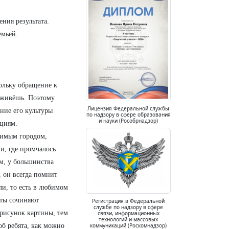
ения результата.
емьей.
ольку обращение к
й живёшь. Поэтому
Лицензия Федеральной службы
ние его культуры
по надзору в сфере образования
и науки (Рособрнадзор)
ициям.
бимым городом,
ни, где промчалось
ым, у большинства
 он всегда помнит
ли, то есть в любимом
эты сочиняют
Регистрация в Федеральной
службе по надзору в сфере
рисунок картины, тем
связи, информационных
технологий и массовых
коммуникаций (Роскомнадзор)
об ребята, как можно