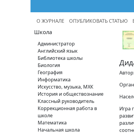
О ЖУРНАЛЕ
ОПУБЛИКОВАТЬ СТАТЬЮ
Школа
Администратор
Английский язык
Библиотека школы
Дид
Биология
География
Автор
Информатика
Орган
Искусство, музыка, МХК
История и обществознание
Насел
Классный руководитель
Коррекционная работа в
Игра 
школе
разви
Математика
разли
Начальная школа
соотн